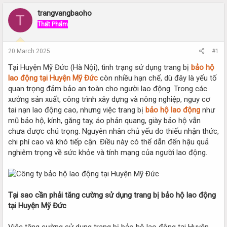
r
a
e
r
trangvangbaoho
T
a
t
Thất Phẩm
d
d
s
a
t
t
20 March 2025
#1
a
e
r
Tại Huyện Mỹ Đức (Hà Nội), tình trạng sử dụng trang bị
bảo hộ
t
lao động tại Huyện Mỹ Đức
còn nhiều hạn chế, dù đây là yếu tố
e
quan trọng đảm bảo an toàn cho người lao động. Trong các
r
xưởng sản xuất, công trình xây dựng và nông nghiệp, nguy cơ
tai nạn lao động cao, nhưng việc trang bị
bảo hộ lao động
như
mũ bảo hộ, kính, găng tay, áo phản quang, giày bảo hộ vẫn
chưa được chú trọng. Nguyên nhân chủ yếu do thiếu nhận thức,
chi phí cao và khó tiếp cận. Điều này có thể dẫn đến hậu quả
nghiêm trọng về sức khỏe và tính mạng của người lao động.
Tại sao cần phải tăng cường sử dụng trang bị bảo hộ lao động
tại Huyện Mỹ Đức
Việc tăng cường sử dụng trang bị bảo hộ lao động tại Huyện