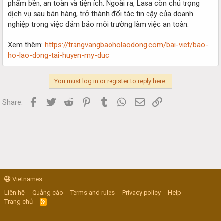
phẩm bền, an toàn và tiện ích. Ngoài ra, Lasa còn chú trọng
dịch vụ sau bán hàng, trở thành đối tác tin cậy của doanh
nghiệp trong việc đảm bảo môi trường làm việc an toàn.
Xem thêm:
https://trangvangbaoholaodong.com/bai-viet/bao-
ho-lao-dong-tai-huyen-my-duc
You must log in or register to reply here.
Facebook
Twitter
Reddit
Pinterest
Tumblr
WhatsApp
Email
Link
Share:
Vietnames
Liên hệ
Quảng cáo
Terms and rules
Privacy policy
Help
Trang chủ
R
S
S