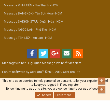
Massage VINH TIÊN - Phú Thạnh - HCM
Massage BANGKOK - Tân Sơn Hòa - HCM
Massage SAIGON STAR - Xuân Hòa - HCM
Massage NGỌC LAN - Phú Thọ - HCM
Massage TÊN LỬA - An Lạc - HCM
Massagevua.net - Hội Quán Massage lớn nhất Việt Nam
Forum software by XenForo™ ©2010-2019 XenForo Ltd.
Top
This site uses cookies to help personalise content, tailor your experience and
to keep you logged in if you register.
By continuing to use this site, you are consenting to our use of cookies.
Bott
Accept
Learn more...