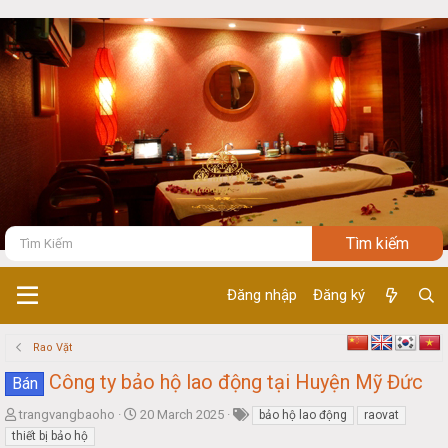
Đăng nhập
Đăng ký
Rao Vặt
Công ty bảo hộ lao động tại Huyện Mỹ Đức
Bán
T
S
trangvangbaoho
20 March 2025
bảo hộ lao động
raovat
h
t
thiết bị bảo hộ