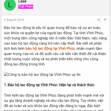
r
a
Lasa
L
e
r
Thất Phẩm
a
t
d
d
s
a
6 August 2024
#1
t
t
a
e
Bảo hộ lao động là yếu tố quan trọng để bảo vệ sự an toàn,
r
sức khỏe và quyền lợi của người lao động. Tại tỉnh Vĩnh Phúc,
t
một trung tâm công nghiệp lớn ở miền Bắc Việt Nam, việc nâng
e
cao bảo hộ lao động càng trở nên cấp thiết. Bài viết sẽ phân
r
tích tình hình
bảo hộ lao động tại Vĩnh Phúc
, nhấn mạnh tầm
quan trọng của nó và đề xuất các cải tiến cần thiết để cải thiện
chất lượng cuộc sống và sự phát triển bền vững cho cộng
đồng lao động trong tỉnh.
1. Bảo hộ lao động tại Vĩnh Phúc: Hiện tại và thách thức
Tình hình lao động tại Vĩnh Phúc đang phát triển mạnh mẽ với
sự gia tăng doanh nghiệp và nhu cầu lao động. Tuy nhiên, vấn
đề an toàn và sức khỏe lao động vẫn đáng lo ngại, đặc biệt
trong các ngành công nghiệp nguy hiểm như xây dựng và chế