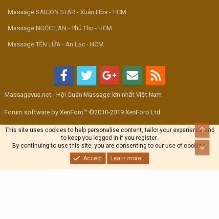
Massage SAIGON STAR - Xuân Hòa - HCM
Massage NGỌC LAN - Phú Thọ - HCM
Massage TÊN LỬA - An Lạc - HCM
Massagevua.net - Hội Quán Massage lớn nhất Việt Nam
Forum software by XenForo™ ©2010-2019 XenForo Ltd.
Top
This site uses cookies to help personalise content, tailor your experience and
to keep you logged in if you register.
By continuing to use this site, you are consenting to our use of cookies.
Bott
Accept
Learn more...