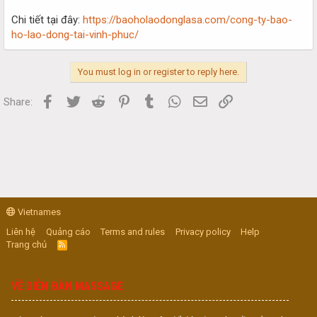
Chi tiết tại đây:
https://baoholaodonglasa.com/cong-ty-bao-
ho-lao-dong-tai-vinh-phuc/
You must log in or register to reply here.
Facebook
Twitter
Reddit
Pinterest
Tumblr
WhatsApp
Email
Link
Share:
Vietnames
Liên hệ
Quảng cáo
Terms and rules
Privacy policy
Help
Trang chủ
R
S
S
VỀ DIỄN ĐÀN MASSAGE