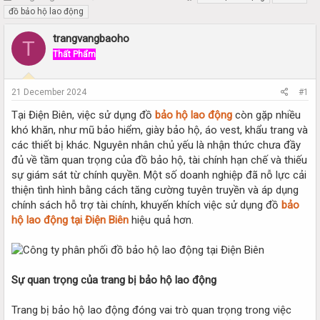
h
t
đồ bảo hộ lao động
r
a
e
r
trangvangbaoho
T
a
t
Thất Phẩm
d
d
s
a
t
t
21 December 2024
#1
a
e
r
Tại Điện Biên, việc sử dụng đồ
bảo hộ lao động
còn gặp nhiều
t
khó khăn, như mũ bảo hiểm, giày bảo hộ, áo vest, khẩu trang và
e
các thiết bị khác. Nguyên nhân chủ yếu là nhận thức chưa đầy
r
đủ về tầm quan trọng của đồ bảo hộ, tài chính hạn chế và thiếu
sự giám sát từ chính quyền. Một số doanh nghiệp đã nỗ lực cải
thiện tình hình bằng cách tăng cường tuyên truyền và áp dụng
chính sách hỗ trợ tài chính, khuyến khích việc sử dụng đồ
bảo
hộ lao động tại Điện Biên
hiệu quả hơn.
Sự quan trọng của trang bị bảo hộ lao động
Trang bị bảo hộ lao động đóng vai trò quan trọng trong việc