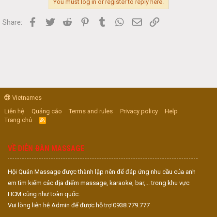
You must log in or register to reply here.
Facebook
Twitter
Reddit
Pinterest
Tumblr
WhatsApp
Email
Link
Share:
Vietnames
Liên hệ
Quảng cáo
Terms and rules
Privacy policy
Help
Trang chủ
R
S
S
VỀ DIỄN ĐÀN MASSAGE
Hội Quán Massage được thành lập nên để đáp ứng nhu cầu của anh
em tìm kiếm các địa điểm massage, karaoke, bar,... trong khu vực
HCM cũng như toàn quốc.
Vui lòng liên hệ Admin để được hỗ trợ 0938.779.777