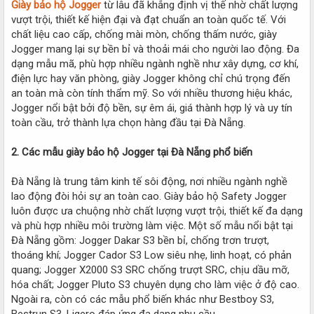
Giày bảo hộ Jogger
từ lâu đã khẳng định vị thế nhờ chất lượng
vượt trội, thiết kế hiện đại và đạt chuẩn an toàn quốc tế. Với
chất liệu cao cấp, chống mài mòn, chống thấm nước, giày
Jogger mang lại sự bền bỉ và thoải mái cho người lao động. Đa
dạng mẫu mã, phù hợp nhiều ngành nghề như xây dựng, cơ khí,
điện lực hay văn phòng, giày Jogger không chỉ chú trọng đến
an toàn mà còn tính thẩm mỹ. So với nhiều thương hiệu khác,
Jogger nổi bật bởi độ bền, sự êm ái, giá thành hợp lý và uy tín
toàn cầu, trở thành lựa chọn hàng đầu tại Đà Nẵng.
2. Các mẫu giày bảo hộ Jogger tại Đà Nẵng phổ biến
Đà Nẵng là trung tâm kinh tế sôi động, nơi nhiều ngành nghề
lao động đòi hỏi sự an toàn cao. Giày bảo hộ Safety Jogger
luôn được ưa chuộng nhờ chất lượng vượt trội, thiết kế đa dạng
và phù hợp nhiều môi trường làm việc. Một số mẫu nổi bật tại
Đà Nẵng gồm: Jogger Dakar S3 bền bỉ, chống trơn trượt,
thoáng khí; Jogger Cador S3 Low siêu nhẹ, linh hoạt, có phản
quang; Jogger X2000 S3 SRC chống trượt SRC, chịu dầu mỡ,
hóa chất; Jogger Pluto S3 chuyên dụng cho làm việc ở độ cao.
Ngoài ra, còn có các mẫu phổ biến khác như Bestboy S3,
Bestrun S3, Ligero đáp ứng đa dạng nhu cầu.