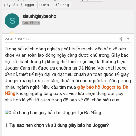
h
t
giày bảo hộ jogger
raovat
đà nẵng
r
a
e
r
sieuthigiaybaoho
S
a
t
Cửu Phẩm
d
d
s
a
t
t
24 August 2025
#1
a
e
r
Trong bối cảnh công nghiệp phát triển mạnh, việc bảo vệ sức
t
khỏe và an toàn lao động ngày càng được chú trọng. Giày bảo
e
hộ trở thành trang bị không thể thiếu, đặc biệt là thương hiệu
r
Jogger đang rất được ưa chuộng tại Đà Nẵng. Với chất lượng
bền bỉ, thiết kế hiện đại và đạt tiêu chuẩn an toàn quốc tế, giày
Jogger mang lại sự an tâm, thoải mái cho người lao động trong
nhiều ngành nghề. Nhu cầu tìm mua
giày bảo hộ Jogger tại Đà
Nẵng
không ngừng tăng cao, và việc lựa chọn đúng đôi giày
phù hợp là yếu tố quan trọng để bảo vệ đôi chân hiệu quả.
1. Tại sao nên chọn và sử dụng giày bảo hộ Jogger?