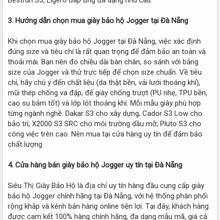
3. Hướng dẫn chọn mua giày bảo hộ Jogger tại Đà Nẵng
Khi chọn mua giày bảo hộ Jogger tại Đà Nẵng, việc xác định
đúng size và tiêu chí là rất quan trọng để đảm bảo an toàn và
thoải mái. Bạn nên đo chiều dài bàn chân, so sánh với bảng
size của Jogger và thử trực tiếp để chọn size chuẩn. Về tiêu
chí, hãy chú ý đến chất liệu (da thật bền, vải lưới thoáng khí),
mũi thép chống va đập, đế giày chống trượt (PU nhẹ, TPU bền,
cao su bám tốt) và lớp lót thoáng khí. Mỗi mẫu giày phù hợp
từng ngành nghề: Dakar S3 cho xây dựng, Cador S3 Low cho
bảo trì, X2000 S3 SRC cho môi trường dầu mỡ, Pluto S3 cho
công việc trên cao. Nên mua tại cửa hàng uy tín để đảm bảo
chất lượng.
4. Cửa hàng bán giày bảo hộ Jogger uy tín tại Đà Nẵng
Siêu Thị Giày Bảo Hộ là địa chỉ uy tín hàng đầu cung cấp giày
bảo hộ Jogger chính hãng tại Đà Nẵng, với hệ thống phân phối
rộng khắp và kênh bán hàng online tiện lợi. Tại đây, khách hàng
được cam kết 100% hàng chính hãng, đa dạng mẫu mã, giá cả