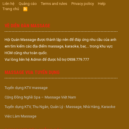
Liên hệ
Quảng cáo
Terms and rules
Privacy policy
Help
Trang chủ
R
S
S
VỀ DIỄN ĐÀN MASSAGE
Hội Quán Massage được thành lập nên để đáp ứng nhu cầu của anh
em tìm kiếm các địa điểm massage, karaoke, bar,... trong khu vực
HCM cũng như toàn quốc.
Vui lòng liên hệ Admin để được hỗ trợ 0938.779.777
MASSAGE VUA TUYỂN DỤNG
Tuyển dụng KTV massage
Cộng Đồng Nghề Spa – Massage Việt Nam
Tuyển dụng KTV, Thu Ngân, Quản Lý - Massage, Nhà Hàng, Karaoke
Việc Làm Massage