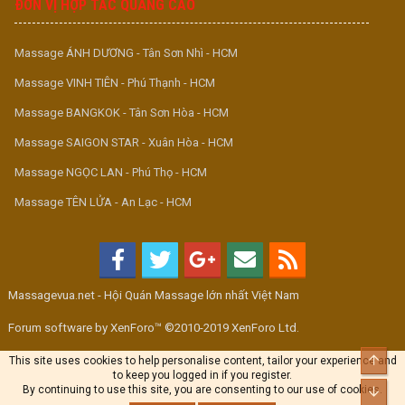
ĐƠN VỊ HỢP TÁC QUẢNG CÁO
Massage ÁNH DƯƠNG - Tân Sơn Nhì - HCM
Massage VINH TIÊN - Phú Thạnh - HCM
Massage BANGKOK - Tân Sơn Hòa - HCM
Massage SAIGON STAR - Xuân Hòa - HCM
Massage NGỌC LAN - Phú Thọ - HCM
Massage TÊN LỬA - An Lạc - HCM
Massagevua.net - Hội Quán Massage lớn nhất Việt Nam
Forum software by XenForo™ ©2010-2019 XenForo Ltd.
Top
This site uses cookies to help personalise content, tailor your experience and
to keep you logged in if you register.
By continuing to use this site, you are consenting to our use of cookies.
Bott