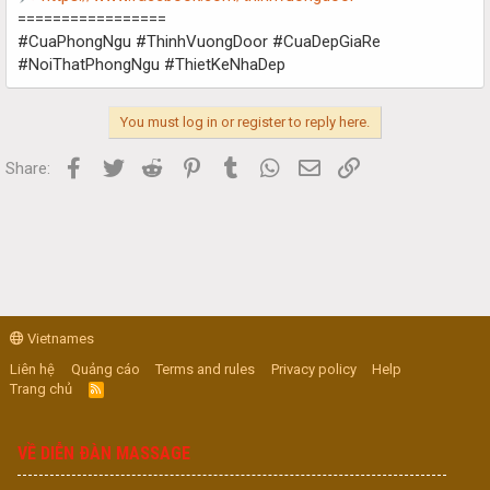
=================
#CuaPhongNgu #ThinhVuongDoor #CuaDepGiaRe
#NoiThatPhongNgu #ThietKeNhaDep
You must log in or register to reply here.
Facebook
Twitter
Reddit
Pinterest
Tumblr
WhatsApp
Email
Link
Share:
Vietnames
Liên hệ
Quảng cáo
Terms and rules
Privacy policy
Help
Trang chủ
R
S
S
VỀ DIỄN ĐÀN MASSAGE