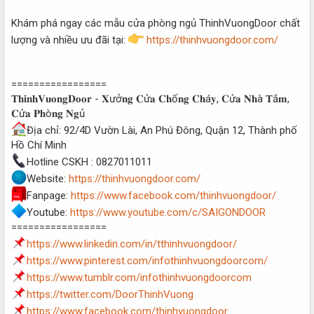
Khám phá ngay các mẫu cửa phòng ngủ ThinhVuongDoor chất
lượng và nhiều ưu đãi tại:
https://thinhvuongdoor.com/
=================
𝐓𝐡𝐢𝐧𝐡𝐕𝐮𝐨𝐧𝐠𝐃𝐨𝐨𝐫 - 𝐗ưở𝐧𝐠 𝐂ử𝐚 𝐂𝐡ố𝐧𝐠 𝐂𝐡á𝐲, 𝐂ử𝐚 𝐍𝐡à 𝐓ắ𝐦,
𝐂ử𝐚 𝐏𝐡ò𝐧𝐠 𝐍𝐠ủ
Địa chỉ: 92/4D Vườn Lài, An Phú Đông, Quận 12, Thành phố
Hồ Chí Minh
Hotline CSKH : 0827011011
Website:
https://thinhvuongdoor.com/
Fanpage:
https://www.facebook.com/thinhvuongdoor/
Youtube:
https://www.youtube.com/c/SAIGONDOOR
=================
https://www.linkedin.com/in/tthinhvuongdoor/
https://www.pinterest.com/infothinhvuongdoorcom/
https://www.tumblr.com/infothinhvuongdoorcom
https://twitter.com/DoorThinhVuong
https://www.facebook.com/thinhvuongdoor