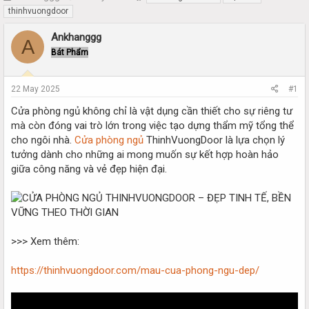
h
t
thinhvuongdoor
r
a
e
r
Ankhanggg
A
a
t
Bát Phẩm
d
d
s
a
t
t
22 May 2025
#1
a
e
r
Cửa phòng ngủ không chỉ là vật dụng cần thiết cho sự riêng tư
t
mà còn đóng vai trò lớn trong việc tạo dựng thẩm mỹ tổng thể
e
cho ngôi nhà.
Cửa phòng ngủ
ThinhVuongDoor là lựa chọn lý
r
tưởng dành cho những ai mong muốn sự kết hợp hoàn hảo
giữa công năng và vẻ đẹp hiện đại.
>>> Xem thêm:
https://thinhvuongdoor.com/mau-cua-phong-ngu-dep/