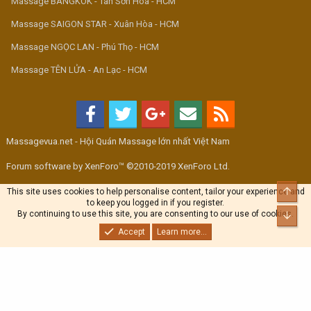
Massage BANGKOK - Tân Sơn Hòa - HCM
Massage SAIGON STAR - Xuân Hòa - HCM
Massage NGỌC LAN - Phú Thọ - HCM
Massage TÊN LỬA - An Lạc - HCM
Massagevua.net - Hội Quán Massage lớn nhất Việt Nam
Forum software by XenForo™ ©2010-2019 XenForo Ltd.
Top
This site uses cookies to help personalise content, tailor your experience and
to keep you logged in if you register.
By continuing to use this site, you are consenting to our use of cookies.
Bott
Accept
Learn more...