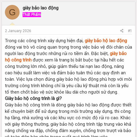
r
a
e
r
giày bảo lao động
G
a
t
Thất Phẩm
d
d
s
a
t
t
2 January 2026
#1
a
e
r
Trong các công trình xây dựng hiện đại,
giày bảo hộ lao động
t
đóng vai trò vô cùng quan trọng trong việc bảo vệ đôi chân của
e
người lao động trước những rủi ro tiềm ẩn. Đặc biệt,
giày bảo
r
hộ công trình
được xem là trang bị bắt buộc tại hầu hết các
công trường lớn nhỏ, giúp giảm thiểu tai nạn lao động, nâng
cao hiệu suất làm việc và đảm bảo tuân thủ các quy định an
toàn. Việc lựa chọn đúng giày bảo hộ lao động phù hợp với môi
trường công trình không chỉ là yêu cầu kỹ thuật mà còn là yếu
tố then chốt bảo vệ sức khỏe lâu dài cho người sử dụng.
Giày bảo hộ công trình là gì?
Giày bảo hộ công trình là dòng giày bảo hộ lao động được thiết
kế chuyên biệt để sử dụng trong môi trường xây dựng, thi công
hạ tầng, nhà xưởng và các khu vực có mức độ rủi ro cao. Khác
với giày thông thường, giày bảo hộ công trình tập trung vào khả
năng chống va đập, chống đâm xuyên, chống trơn trượt và bảo
vệ toàn diện bàn chân trong suốt quá trình làm việc.