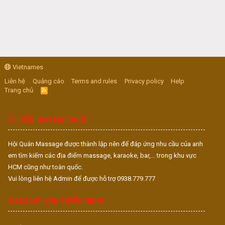
Vietnames
Liên hệ
Quảng cáo
Terms and rules
Privacy policy
Help
Trang chủ
R
S
S
VỀ DIỄN ĐÀN MASSAGE
Hội Quán Massage được thành lập nên để đáp ứng nhu cầu của anh
em tìm kiếm các địa điểm massage, karaoke, bar,... trong khu vực
HCM cũng như toàn quốc.
Vui lòng liên hệ Admin để được hỗ trợ 0938.779.777
MASSAGE VUA TUYỂN DỤNG