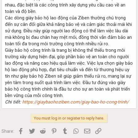
nhau, đặc biệt là các công trình xây dựng yêu cầu cao về an
toàn và độ bền.
Các dòng giày bảo hộ lao động của Ziben thường chú trọng
đến sự cân đối giữa khả năng bảo vệ và cảm giác thoải mái khi
sử dụng. Điều này giúp người lao động có thể làm việc lâu dài
mà không bị đau chân hay mệt mỏi, đồng thời vẫn đảm bảo an
toàn tối đa trong môi trường công trình nhiều rủi ro.
Giày bảo hộ công trình là trang bị không thể thiếu trong môi
trường xây dựng hiện đại, góp phần bảo vệ an toàn cho người
lao động và nâng cao hiệu quả làm việc. Việc lựa chọn giày bảo
hộ lao động phù hợp, đạt tiêu chuẩn và đến từ thương hiệu uy
tín như giày bảo hộ Ziben sẽ giúp giảm thiểu rủi ro, mang lại sự
yên tâm trong suốt quá trình làm việc. Đầu tư đúng vào giày
bảo hộ công trình chính là đầu tư cho sự an toàn và phát triển
bền vững của mỗi công trình.
Chi tiết:
https://giaybaohoziben.com/giay-bao-ho-cong-trinh/
You must log in or register to reply here.
Facebook
Twitter
Reddit
Pinterest
Tumblr
WhatsApp
Email
Link
Share: