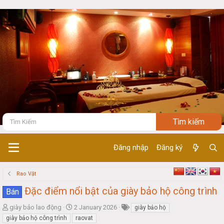
Đăng nhập
Đăng ký
Rao Vặt
Đặc điểm nổi bật của giày bảo hộ công trình
Bán
T
S
giày bảo lao động
2 January 2026
giày bảo hộ
h
t
giày bảo hộ công trình
raovat