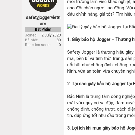
môi trường làm việc khắc nghiệt, a
d
d
s
a
cho đôi chân người lao động. Với 
t
t
đâu chính hãng, giá tốt? Tìm hiểu
safetyjoggervietn
a
e
r
am
t
Bát Phẩm
e
Joined
2 July 2023
1. Giày bảo hộ Jogger – Thương hi
r
Bài viết
80
Reaction score
0
Safety Jogger là thương hiệu giày
mái, bền bỉ và tính thời trang, s
nổi bật như chống đinh, chống trượ
Ninh, vừa an toàn vừa chuyên nghi
2. Tại sao giày bảo hộ Jogger tại 
Bắc Ninh là trung tâm công nghiệp
mặt với nguy cơ va đập, đâm xuyên,
chống đinh, chống trượt, cách điệ
tin, đáp ứng tốt nhu cầu trong môi
3. Lợi ích khi mua giày bảo hộ Jog