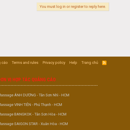
You must log in or register to reply here.
 cáo
Terms and rules
Privacy policy
Help
Trang chủ
R
S
S
ĐƠN VỊ HỢP TÁC QUẢNG CÁO
assage ÁNH DƯƠNG - Tân Sơn Nhì - HCM
assage VINH TIÊN - Phú Thạnh - HCM
assage BANGKOK - Tân Sơn Hòa - HCM
assage SAIGON STAR - Xuân Hòa - HCM