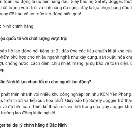
n toàn lao động là ưu tiên hàng đầu. Giày bảo hộ Safety Jogger, thươn
chất lượng vượt trội và tính năng đa dạng, đây là lựa chọn hàng đầu
 ngay để bảo vệ an toàn lao động hiệu quả!
ệu quốc tế với chất lượng vượt trội
 bảo hộ lao động nổi tiếng từ Bỉ, đáp ứng các tiêu chuẩn khắt khe c
ản phẩm phù hợp cho nhiều ngành nghề như xây dựng, sản xuất, hóa chấ
t, chống nước, cách điện, chịu nhiệt, mang lại sự bảo vệ toàn diện. 
ệp.
Bắc Ninh là lựa chọn tối ưu cho người lao động?
 phát triển nhanh với nhiều khu công nghiệp lớn như KCN Yên Phong,
 trơn trượt và tiếp xúc hóa chất. Giày bảo hộ Safety Jogger trở thà
n và độ bền cao. Thiết kế thoải mái và thời trang của giày Jogger k
 trường lao động khắc nghiệt.
ger tại đại lý chính hãng ở Bắc Ninh