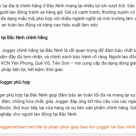
tại đại lý chính hãng ở Bắc Ninh mang lại nhiều lợi ích vượt trội. 
người lao động tránh xa hàng giả. Giá cả cạnh tranh, thường xuyên c
p đa dạng mẫu mã, phù hợp với nhiều ngành nghề và môi trường làm v
 an toàn lao động và nâng cao hiệu suất làm việc.
 tại Bắc Ninh chính hãng
Jogger chính hãng tại Bắc Ninh là rất quan trọng để đảm bảo chất lượ
hẩm đầy đủ tem nhãn, và chính sách bảo hành rõ ràng. Người lao độ
 KCN Yên Phong, Quế Võ, Tiên Sơn – nơi cung cấp đa dạng dòng già
pháp tiện lợi, tiết kiệm thời gian.
 Jogger phù hợp
er phù hợp tại Bắc Ninh giúp đảm bảo an toàn tối đa và mang lại sự 
 điện, chống hóa chất, giày Jogger đáp ứng tốt nhu cầu của các ng
 thước, thử trực tiếp tại cửa hàng và ưu tiên sản phẩm chính hãng. 
ghiệp cho người lao động tại Bắc Ninh.
yjoggervietnam.net/dai-ly-phan-phoi-giay-bao-ho-jogger-tai-bac-nin