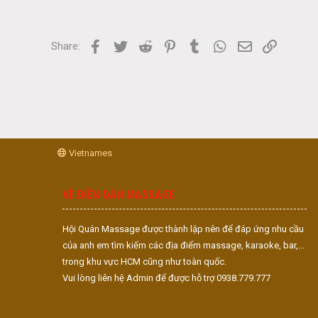
Facebook
Twitter
Reddit
Pinterest
Tumblr
WhatsApp
Email
Link
Share:
Vietnames
VỀ DIỄN ĐÀN MASSAGE
Hội Quán Massage được thành lập nên để đáp ứng nhu cầu
của anh em tìm kiếm các địa điểm massage, karaoke, bar,...
trong khu vực HCM cũng như toàn quốc.
Vui lòng liên hệ Admin để được hỗ trợ 0938.779.777