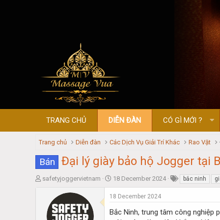
TRANG CHỦ
DIỄN ĐÀN
CÓ GÌ MỚI ?
Trang chủ
Diễn đàn
Các Dịch Vụ Giải Trí Khác
Rao Vặt
Đại lý giày bảo hộ Jogger tại
Bán
T
S
safetyjoggervietnam
18 December 2024
bắc ninh
g
h
t
r
a
18 December 2024
e
r
Bắc Ninh, trung tâm công nghiệp p
a
t