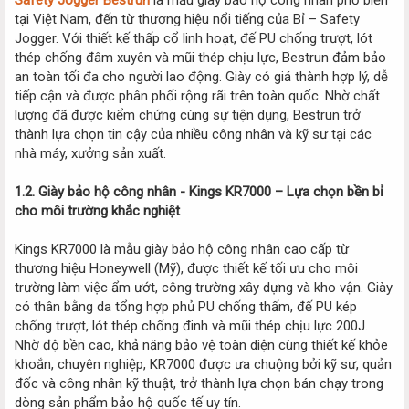
tại Việt Nam, đến từ thương hiệu nổi tiếng của Bỉ – Safety
Jogger. Với thiết kế thấp cổ linh hoạt, đế PU chống trượt, lót
thép chống đâm xuyên và mũi thép chịu lực, Bestrun đảm bảo
an toàn tối đa cho người lao động. Giày có giá thành hợp lý, dễ
tiếp cận và được phân phối rộng rãi trên toàn quốc. Nhờ chất
lượng đã được kiểm chứng cùng sự tiện dụng, Bestrun trở
thành lựa chọn tin cậy của nhiều công nhân và kỹ sư tại các
nhà máy, xưởng sản xuất.
1.2. Giày bảo hộ công nhân - Kings KR7000 – Lựa chọn bền bỉ
cho môi trường khắc nghiệt
Kings KR7000 là mẫu giày bảo hộ công nhân cao cấp từ
thương hiệu Honeywell (Mỹ), được thiết kế tối ưu cho môi
trường làm việc ẩm ướt, công trường xây dựng và kho vận. Giày
có thân bằng da tổng hợp phủ PU chống thấm, đế PU kép
chống trượt, lót thép chống đinh và mũi thép chịu lực 200J.
Nhờ độ bền cao, khả năng bảo vệ toàn diện cùng thiết kế khỏe
khoắn, chuyên nghiệp, KR7000 được ưa chuộng bởi kỹ sư, quản
đốc và công nhân kỹ thuật, trở thành lựa chọn bán chạy trong
dòng sản phẩm bảo hộ quốc tế uy tín.