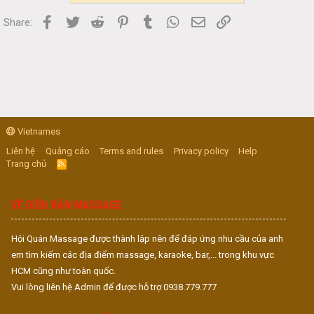
Facebook
Twitter
Reddit
Pinterest
Tumblr
WhatsApp
Email
Link
Share:
Vietnames
Liên hệ
Quảng cáo
Terms and rules
Privacy policy
Help
Trang chủ
R
S
S
VỀ DIỄN ĐÀN MASSAGE
Hội Quán Massage được thành lập nên để đáp ứng nhu cầu của anh
em tìm kiếm các địa điểm massage, karaoke, bar,... trong khu vực
HCM cũng như toàn quốc.
Vui lòng liên hệ Admin để được hỗ trợ 0938.779.777