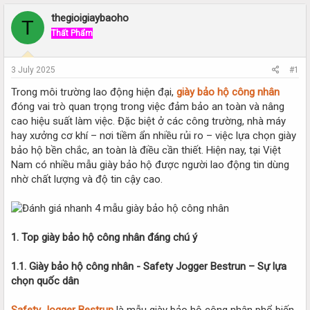
r
a
e
r
thegioigiaybaoho
T
a
t
Thất Phẩm
d
d
s
a
t
t
3 July 2025
#1
a
e
r
Trong môi trường lao động hiện đại,
giày bảo hộ công nhân
t
đóng vai trò quan trọng trong việc đảm bảo an toàn và nâng
e
cao hiệu suất làm việc. Đặc biệt ở các công trường, nhà máy
r
hay xưởng cơ khí – nơi tiềm ẩn nhiều rủi ro – việc lựa chọn giày
bảo hộ bền chắc, an toàn là điều cần thiết. Hiện nay, tại Việt
Nam có nhiều mẫu giày bảo hộ được người lao động tin dùng
nhờ chất lượng và độ tin cậy cao.
1. Top giày bảo hộ công nhân đáng chú ý
1.1. Giày bảo hộ công nhân - Safety Jogger Bestrun – Sự lựa
chọn quốc dân
Safety Jogger Bestrun
là mẫu giày bảo hộ công nhân phổ biến