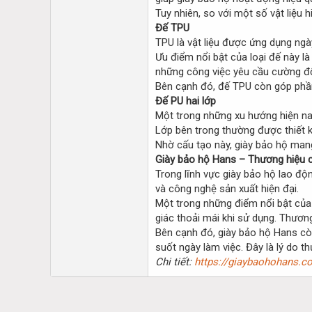
Tuy nhiên, so với một số vật liệu 
Đế TPU
TPU là vật liệu được ứng dụng ngà
Ưu điểm nổi bật của loại đế này l
những công việc yêu cầu cường đ
Bên cạnh đó, đế TPU còn góp phần 
Đế PU hai lớp
Một trong những xu hướng hiện nay
Lớp bên trong thường được thiết 
Nhờ cấu tạo này, giày bảo hộ mang 
Giày bảo hộ Hans – Thương hiệu c
Trong lĩnh vực giày bảo hộ lao độ
và công nghệ sản xuất hiện đại.
Một trong những điểm nổi bật của
giác thoải mái khi sử dụng. Thươn
Bên cạnh đó, giày bảo hộ Hans còn
suốt ngày làm việc. Đây là lý do 
Chi tiết:
https://giaybaohohans.co