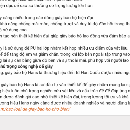
hiện đại, đế cao su thường có trọng lượng lớn hơn.
y càng nhiều trong các dòng giày bảo hộ hiện đại.
à khả năng chống mài mòn, chống trượt và duy trì độ đàn hồi trong th
ộ sử dụng cao.
tạo nên thiết kế hiện đại, giúp giày bảo hộ lao động vừa đảm bảo 
 là sử dụng đế PU hai lớp nhằm kết hợp nhiều ưu điểm của vật liệu.
kế để tăng độ êm và giảm chấn, trong khi lớp bên ngoài tập trung v
lại sự cân bằng giữa độ bền và sự thoải mái, phù hợp với người lao đ
hú trọng công nghệ đế giày
ng, giày bảo hộ Hans là thương hiệu đến từ Hàn Quốc được nhiều ngư
 giày bảo hộ Hans là sự đầu tư vào thiết kế đế giày nhằm mang lại 
g hiệu luôn chú trọng nghiên cứu vật liệu và cấu trúc đế để đáp ứng 
 được đánh giá cao nhờ thiết kế hiện đại, trọng lượng tối ưu và khả 
thương hiệu Hans ngày càng được nhiều doanh nghiệp và người dùng lự
m/cac-loai-de-giay-bao-ho-pho-bien/