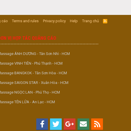
 cáo
Terms and rules
Privacy policy
Help
Trang chủ
R
S
S
ĐƠN VỊ HỢP TÁC QUẢNG CÁO
assage ÁNH DƯƠNG - Tân Sơn Nhì - HCM
assage VINH TIÊN - Phú Thạnh - HCM
assage BANGKOK - Tân Sơn Hòa - HCM
assage SAIGON STAR - Xuân Hòa - HCM
assage NGỌC LAN - Phú Thọ - HCM
assage TÊN LỬA - An Lạc - HCM