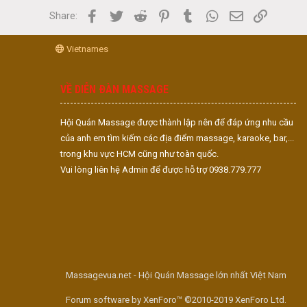
Facebook
Twitter
Reddit
Pinterest
Tumblr
WhatsApp
Email
Link
Share:
Vietnames
VỀ DIỄN ĐÀN MASSAGE
Hội Quán Massage được thành lập nên để đáp ứng nhu cầu
của anh em tìm kiếm các địa điểm massage, karaoke, bar,...
trong khu vực HCM cũng như toàn quốc.
Vui lòng liên hệ Admin để được hỗ trợ 0938.779.777
Massagevua.net - Hội Quán Massage lớn nhất Việt Nam
Forum software by XenForo™ ©2010-2019 XenForo Ltd.