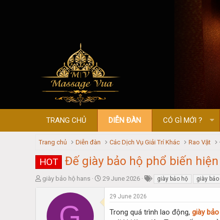
TRANG CHỦ
DIỄN ĐÀN
CÓ GÌ MỚI ?
Trang chủ
Diễn đàn
Các Dịch Vụ Giải Trí Khác
Rao Vặt
Đế giày bảo hộ phổ biến hiện
HOT
T
S
giày bảo hộ hans
29 June 2026
giày bảo hộ
giày bảo
h
t
r
a
29 June 2026
G
e
r
Trong quá trình lao động,
giày bảo
a
t