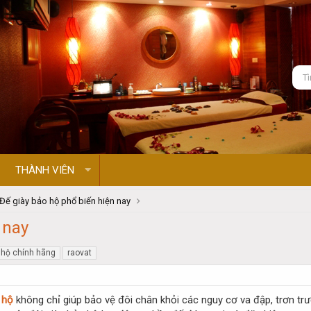
THÀNH VIÊN
Đế giày bảo hộ phổ biến hiện nay
 nay
 hộ chính hãng
raovat
 hộ
không chỉ giúp bảo vệ đôi chân khỏi các nguy cơ va đập, trơn tr