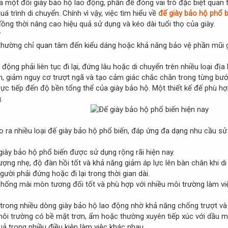
a một đôi giày bảo hộ lao động, phần đế đóng vai trò đặc biệt quan tr
á trình di chuyển. Chính vì vậy, việc tìm hiểu về
đế giày bảo hộ phổ b
ồng thời nâng cao hiệu quả sử dụng và kéo dài tuổi thọ của giày.
?
 thường chỉ quan tâm đến kiểu dáng hoặc khả năng bảo vệ phần mũi g
o động phải liên tục đi lại, đứng lâu hoặc di chuyển trên nhiều loại đ
m, giảm nguy cơ trượt ngã và tạo cảm giác chắc chắn trong từng bướ
rực tiếp đến độ bền tổng thể của giày bảo hộ. Một thiết kế đế phù h
.
o ra nhiều loại đế giày bảo hộ phổ biến, đáp ứng đa dạng nhu cầu s
giày bảo hộ phổ biến được sử dụng rộng rãi hiện nay.
 lượng nhẹ, độ đàn hồi tốt và khả năng giảm áp lực lên bàn chân khi 
ười phải đứng hoặc đi lại trong thời gian dài.
chống mài mòn tương đối tốt và phù hợp với nhiều môi trường làm v
 trong nhiều dòng giày bảo hộ lao động nhờ khả năng chống trượt và
môi trường có bề mặt trơn, ẩm hoặc thường xuyên tiếp xúc với dầu m
uả trong nhiều điều kiện làm việc khác nhau.