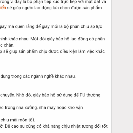
ọng vì đây là bộ phận tiếp xúc trực tiếp với mặt đất và
iến
sẽ giúp người lao động lựa chọn được sản phẩm
iày mà quên rằng đế giày mới là bộ phận chịu áp lực
ịa hình khác nhau. Một đôi giày bảo hộ lao động có phần
c chân.
ợp sẽ giúp sản phẩm chịu được điều kiện làm việc khắc
ử dụng trong các ngành nghề khác nhau.
di chuyển. Nhờ đó, giày bảo hộ sử dụng đế PU thường
iệc trong nhà xưởng, nhà máy hoặc kho vận.
 chịu mài mòn tốt.
ỡ. Đế cao su cũng có khả năng chịu nhiệt tương đối tốt,