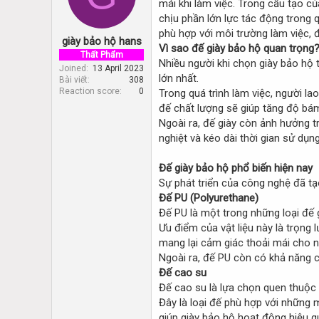
mái khi làm việc. Trong cấu tạo củ
d
d
s
a
chịu phần lớn lực tác động trong qu
t
t
phù hợp với môi trường làm việc, đ
giày bảo hộ hans
a
e
Vì sao đế giày bảo hộ quan trọng
r
Thất Phẩm
Nhiều người khi chọn giày bảo hộ
t
Joined
13 April 2023
lớn nhất.
Bài viết
308
e
Reaction score
0
Trong quá trình làm việc, người la
r
đế chất lượng sẽ giúp tăng độ bá
Ngoài ra, đế giày còn ảnh hưởng t
nghiệt và kéo dài thời gian sử dụng
Đế giày bảo hộ phổ biến hiện nay
Sự phát triển của công nghệ đã tạ
Đế PU (Polyurethane)
Đế PU là một trong những loại đế 
Ưu điểm của vật liệu này là trọng
mang lại cảm giác thoải mái cho ng
Ngoài ra, đế PU còn có khả năng 
Đế cao su
Đế cao su là lựa chọn quen thuộc
Đây là loại đế phù hợp với những 
giúp giày bảo hộ hoạt động hiệu q