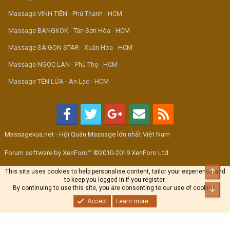
Massage VINH TIÊN - Phú Thạnh - HCM
Massage BANGKOK - Tân Sơn Hòa - HCM
Massage SAIGON STAR - Xuân Hòa - HCM
Massage NGỌC LAN - Phú Thọ - HCM
Massage TÊN LỬA - An Lạc - HCM
Massagevua.net - Hội Quán Massage lớn nhất Việt Nam
Forum software by XenForo™ ©2010-2019 XenForo Ltd.
Top
This site uses cookies to help personalise content, tailor your experience and
to keep you logged in if you register.
By continuing to use this site, you are consenting to our use of cookies.
Bott
Accept
Learn more...