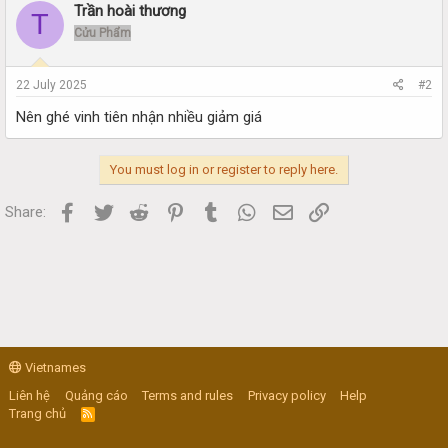
Trần hoài thương
T
Cửu Phẩm
22 July 2025
#2
Nên ghé vinh tiên nhận nhiều giảm giá
You must log in or register to reply here.
Facebook
Twitter
Reddit
Pinterest
Tumblr
WhatsApp
Email
Link
Share:
Vietnames
Liên hệ
Quảng cáo
Terms and rules
Privacy policy
Help
Trang chủ
R
S
S