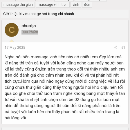
h
t
massage thu gian
massage vinh tien
vinh
đèn
r
a
Giới thiệu ktv massage hot trong chi nhánh
e
r
a
t
d
d
chuotja
C
s
a
Cửu Phẩm
t
t
a
e
r
17 May 2025
#1
t
e
Nghe nói bên massage vinh tiên này có nhiều em đẹp lắm mà
r
kĩ năng thì trên cả tuyệt vời luôn cũng nghe qua mấy người bạn
kể lại thấy cũng ổn,lên trên trang theo dõi thì thấy nhiều anh em
trên đó đánh giá cho cảm nhận sau khi đi về thì phản hồi rất
tích cực.Hôm qua nói nào ngay cũng mới đi công việc về lâu rồi
cũng chưa thư giãn cũng thấy trong người hơi khó chịu nên tối
qua có ghé chơi thử luôn trăm nghe không bằng một thấy,lễ tân
tư vấn khá là nhiệt tình chọn dùm bé 02 đúng gu tui luôn mặt
nhìn dễ thương dáng người thì cân đối kĩ năng phải nói là trên
cả tuyệt vời luôn hèn chi thấy phản hồi rất nhiều trên trang là
hài lòng vãi.