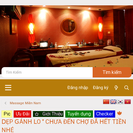
Đăng nhập
Đăng ký
Massage Miền Nam
🍁
Pic
Ưu Đãi
Giới Thiệu
Tuyển dụng
Checker
𝖣ẸР 𝖦ÁN𝖧 ⅬО " С𝖧ƯА ĐẾN С𝖧Ợ ĐÃ 𝖧ẾТ Т𝖨ỀN
N𝖧É