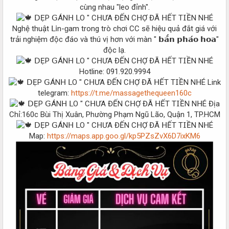
cùng nhau "leo đỉnh".
Nghệ thuật Ⅼ𝗂n-ɡаm trong trò chơi CC sẽ hiệu quả đắt giá với
trải nghiệm độc đáo và thú vị hơn với màn " 𝗯𝗮̆́𝗻 𝗽𝗵𝗮́𝗼 𝗵𝗼𝗮"
độc lạ.
Hotline: 091.920.9994
Link
telegram:
https://t.me/massagethequeen160c
Địa
Chỉ:160c Bùi Thị Xuân, Phường Phạm Ngũ Lão, Quận 1, TP.HCM
Map:
https://maps.app.goo.gl/kp5PZsZvX6D7ixKM6