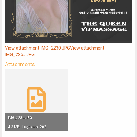
View attachment IMG_2230.JPG
View attachment
IMG_2255.JPG
Attachments
IMG_2234.JPG
4.3 MB · Lượt xem: 202