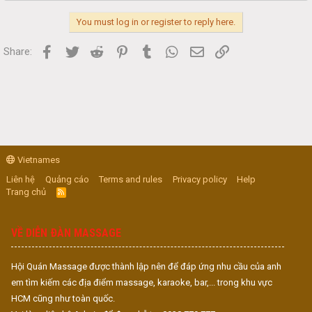
You must log in or register to reply here.
Facebook
Twitter
Reddit
Pinterest
Tumblr
WhatsApp
Email
Link
Share:
Vietnames
Liên hệ
Quảng cáo
Terms and rules
Privacy policy
Help
Trang chủ
R
S
S
VỀ DIỄN ĐÀN MASSAGE
Hội Quán Massage được thành lập nên để đáp ứng nhu cầu của anh
em tìm kiếm các địa điểm massage, karaoke, bar,... trong khu vực
HCM cũng như toàn quốc.