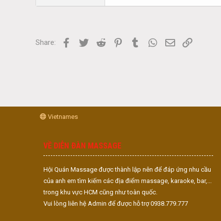
Facebook
Twitter
Reddit
Pinterest
Tumblr
WhatsApp
Email
Link
Share:
Vietnames
VỀ DIỄN ĐÀN MASSAGE
Hội Quán Massage được thành lập nên để đáp ứng nhu cầu
của anh em tìm kiếm các địa điểm massage, karaoke, bar,...
trong khu vực HCM cũng như toàn quốc.
Vui lòng liên hệ Admin để được hỗ trợ 0938.779.777