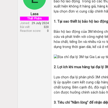
bảo hộ lao động. Trong số các thư
d
d
s
a
xuất hiện không ít hàng giả, hàng
t
t
lựa chọn đơn vị cung cấp chính hã
Lasa
a
e
r
Thất Phẩm
1. Tại sao thiết bị bảo hộ lao độn
t
Joined
29 July 2024
Bài viết
320
e
Reaction score
0
Bảo hộ lao động của 3M không chỉ 
r
cứu và phát triển với công nghệ ti
hóa chất, tiếng ồn và nhiều rủi ro
dụng trong thời gian dài, kể cả ở 
2. Lợi ích khi mua hàng tại đại lý 3
Lựa chọn đại lý phân phối 3M chí
lý ủy quyền cam kết cung cấp hàn
chất lượng. Bên cạnh đó, đội ngũ 
còn được hưởng chính sách bảo hà
3. Tiêu chí "Nằm lòng" để nhận diện