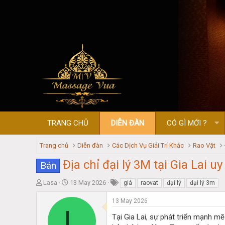
TRANG CHỦ
DIỄN ĐÀN
CÓ GÌ MỚI ?
Trang chủ
Diễn đàn
Các Dịch Vụ Giải Trí Khác
Rao Vặt
Địa chỉ đại lý 3M tại Gia Lai uy
Bán
T
S
Lasa
13 May 2026
giá
raovat
đại lý
đại lý 3m
h
t
r
a
13 May 2026
L
e
r
Tại Gia Lai, sự phát triển mạnh m
a
t