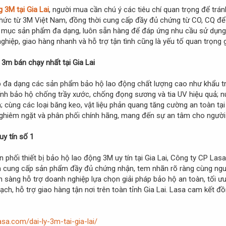
g 3M tại Gia Lai
, người mua cần chú ý các tiêu chí quan trọng để trán
thức từ 3M Việt Nam, đồng thời cung cấp đầy đủ chứng từ CO, CQ đ
 mục sản phẩm đa dạng, luôn sẵn hàng để đáp ứng nhu cầu sử dụng v
iệp, giao hàng nhanh và hỗ trợ tận tình cũng là yếu tố quan trọng g
3m bán chạy nhất tại Gia Lai
p đa dạng các sản phẩm bảo hộ lao động chất lượng cao như khẩu t
kính bảo hộ chống trầy xước, chống đọng sương và tia UV hiệu quả; nút
n; cùng các loại băng keo, vật liệu phản quang tăng cường an toàn t
ghiêm ngặt và phân phối chính hãng, mang đến sự an tâm cho người l
 uy tín số 1
phối thiết bị bảo hộ lao động 3M uy tín tại Gia Lai, Công ty CP Las
a cung cấp sản phẩm đầy đủ chứng nhận, tem nhãn rõ ràng cùng nguồ
sàng hỗ trợ doanh nghiệp lựa chọn giải pháp bảo hộ an toàn, tối ưu
bạch, hỗ trợ giao hàng tận nơi trên toàn tỉnh Gia Lai. Lasa cam kết
sa.com/dai-ly-3m-tai-gia-lai/