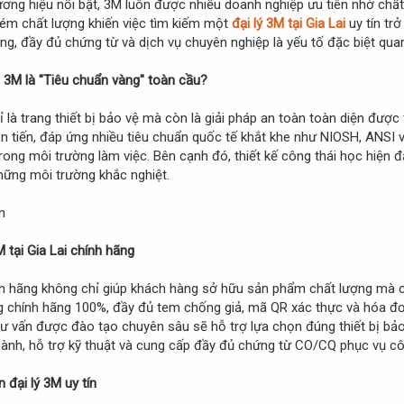
ơng hiệu nổi bật, 3M luôn được nhiều doanh nghiệp ưu tiên nhờ chất 
 kém chất lượng khiến việc tìm kiếm một
đại lý 3M tại Gia Lai
uy tín tr
ng, đầy đủ chứng từ và dịch vụ chuyên nghiệp là yếu tố đặc biệt quan
g 3M là "Tiêu chuẩn vàng" toàn cầu?
là trang thiết bị bảo vệ mà còn là giải pháp an toàn toàn diện được
ên tiến, đáp ứng nhiều tiêu chuẩn quốc tế khắt khe như NIOSH, ANSI v
 trong môi trường làm việc. Bên cạnh đó, thiết kế công thái học hiện 
những môi trường khắc nghiệt.
M tại Gia Lai chính hãng
nh hãng không chỉ giúp khách hàng sở hữu sản phẩm chất lượng mà cò
g chính hãng 100%, đầy đủ tem chống giả, mã QR xác thực và hóa đơ
tư vấn được đào tạo chuyên sâu sẽ hỗ trợ lựa chọn đúng thiết bị bả
nh, hỗ trợ kỹ thuật và cung cấp đầy đủ chứng từ CO/CQ phục vụ cô
 đại lý 3M uy tín