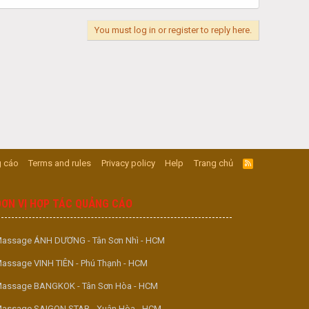
You must log in or register to reply here.
 cáo
Terms and rules
Privacy policy
Help
Trang chủ
R
S
S
ĐƠN VỊ HỢP TÁC QUẢNG CÁO
assage ÁNH DƯƠNG - Tân Sơn Nhì - HCM
assage VINH TIÊN - Phú Thạnh - HCM
assage BANGKOK - Tân Sơn Hòa - HCM
assage SAIGON STAR - Xuân Hòa - HCM