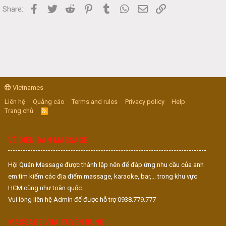
Facebook
Twitter
Reddit
Pinterest
Tumblr
WhatsApp
Email
Link
Share:
Vietnames
Liên hệ
Quảng cáo
Terms and rules
Privacy policy
Help
Trang chủ
R
S
S
VỀ DIỄN ĐÀN MASSAGE
Hội Quán Massage được thành lập nên để đáp ứng nhu cầu của anh
em tìm kiếm các địa điểm massage, karaoke, bar,... trong khu vực
HCM cũng như toàn quốc.
Vui lòng liên hệ Admin để được hỗ trợ 0938.779.777
MASSAGE VUA TUYỂN DỤNG