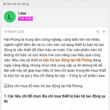
h
t
đồ bảo hộ lao động
r
a
e
r
Lasa
L
a
t
Thất Phẩm
d
d
s
a
t
t
10 March 2025
#1
a
e
r
Hải Phòng là trung tâm công nghiệp, cảng biển lớn với nhiều
t
ngành nghề tiềm ẩn rủi ro, nên việc sử dụng thiết bị bảo hộ lao
e
động là cần thiết để đảm bảo an toàn. Các sản phẩm bảo hộ
r
không chỉ bảo vệ sức khỏe mà còn nâng cao hiệu quả công
việc. Nhu cầu về thiết bị
bảo hộ lao động tại Hải Phòng
đang
ngày càng tăng, nhưng chọn nhà cung cấp uy tín không hề dễ.
Bài viết này sẽ giúp bạn hiểu rõ tiêu chí quan trọng khi mua thiết
bị bảo hộ và gợi ý địa chỉ đáng tin cậy – Công ty cổ phần Lasa.
1. Các tiêu chí để chọn địa chỉ mua thiết bị bảo hộ lao động uy
tín