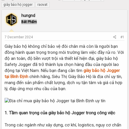
h
t
giày bảo hộ jogger
raovat
r
a
e
r
hungnd
a
t
Bát Phẩm
d
d
s
a
t
t
7 December 2024
#1
a
e
r
Giày bảo hộ không chỉ bảo vệ đôi chân mà còn là người bạn
t
đồng hành quan trọng trong môi trường làm việc đầy rủi ro. Với
e
độ an toàn, độ bền vượt trội và thiết kế hiện đại, giày bảo hộ
r
Safety Jogger đã trở thành lựa chọn hàng đầu của người lao
động tại Việt Nam. Nếu bạn đang cần tìm
giày bảo hộ Jogger
tại Bình Định
chính hãng, Siêu Thị Giày Bảo Hộ là địa chỉ uy tín,
mang đến sản phẩm chất lượng, dịch vụ tận tâm và giá cả hợp
lý, đáp ứng mọi nhu cầu của bạn.
1. Tầm quan trọng của giày bảo hộ Jogger trong công việc
Trong các ngành như xây dựng, cơ khí, logistics, nguy cơ chấn