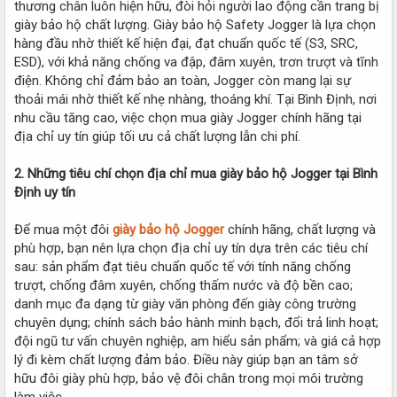
thương chân luôn hiện hữu, đòi hỏi người lao động cần trang bị
giày bảo hộ chất lượng. Giày bảo hộ Safety Jogger là lựa chọn
hàng đầu nhờ thiết kế hiện đại, đạt chuẩn quốc tế (S3, SRC,
ESD), với khả năng chống va đập, đâm xuyên, trơn trượt và tĩnh
điện. Không chỉ đảm bảo an toàn, Jogger còn mang lại sự
thoải mái nhờ thiết kế nhẹ nhàng, thoáng khí. Tại Bình Định, nơi
nhu cầu tăng cao, việc chọn mua giày Jogger chính hãng tại
địa chỉ uy tín giúp tối ưu cả chất lượng lẫn chi phí.
2. Những tiêu chí chọn địa chỉ mua giày bảo hộ Jogger tại Bình
Định uy tín
Để mua một đôi
giày bảo hộ Jogger
chính hãng, chất lượng và
phù hợp, bạn nên lựa chọn địa chỉ uy tín dựa trên các tiêu chí
sau: sản phẩm đạt tiêu chuẩn quốc tế với tính năng chống
trượt, chống đâm xuyên, chống thấm nước và độ bền cao;
danh mục đa dạng từ giày văn phòng đến giày công trường
chuyên dụng; chính sách bảo hành minh bạch, đổi trả linh hoạt;
đội ngũ tư vấn chuyên nghiệp, am hiểu sản phẩm; và giá cả hợp
lý đi kèm chất lượng đảm bảo. Điều này giúp bạn an tâm sở
hữu đôi giày phù hợp, bảo vệ đôi chân trong mọi môi trường
làm việc.