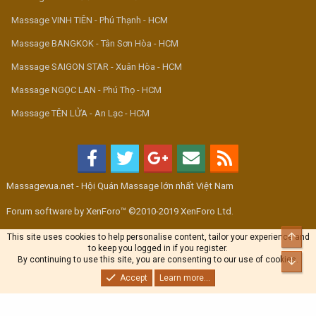
Massage VINH TIÊN - Phú Thạnh - HCM
Massage BANGKOK - Tân Sơn Hòa - HCM
Massage SAIGON STAR - Xuân Hòa - HCM
Massage NGỌC LAN - Phú Thọ - HCM
Massage TÊN LỬA - An Lạc - HCM
Massagevua.net - Hội Quán Massage lớn nhất Việt Nam
Forum software by XenForo™ ©2010-2019 XenForo Ltd.
Top
This site uses cookies to help personalise content, tailor your experience and
to keep you logged in if you register.
By continuing to use this site, you are consenting to our use of cookies.
Bott
Accept
Learn more...