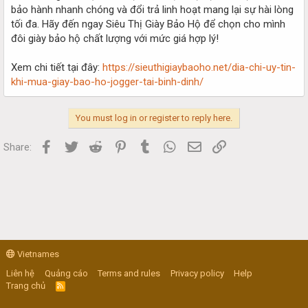
bảo hành nhanh chóng và đổi trả linh hoạt mang lại sự hài lòng
tối đa. Hãy đến ngay Siêu Thị Giày Bảo Hộ để chọn cho mình
đôi giày bảo hộ chất lượng với mức giá hợp lý!
Xem chi tiết tại đây:
https://sieuthigiaybaoho.net/dia-chi-uy-tin-
khi-mua-giay-bao-ho-jogger-tai-binh-dinh/
You must log in or register to reply here.
Facebook
Twitter
Reddit
Pinterest
Tumblr
WhatsApp
Email
Link
Share:
Vietnames
Liên hệ
Quảng cáo
Terms and rules
Privacy policy
Help
Trang chủ
R
S
S