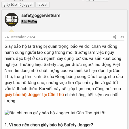
h
t
giày bảo hộ jogger
raovat
r
a
e
r
safetyjoggervietnam
a
t
Bát Phẩm
d
d
s
a
t
t
24 December 2024
#1
a
e
r
Giày bảo hộ là trang bị quan trọng, bảo vệ đôi chân và đồng
t
hành cùng người lao động trong môi trường làm việc nguy
e
hiểm, đặc biệt ở các ngành xây dựng, cơ khí, và sản xuất công
r
nghiệp. Thương hiệu Safety Jogger được người lao động Việt
Nam tin dùng nhờ chất lượng cao và thiết kế hiện đại. Tại Cần
Thơ, trung tâm kinh tế của Đồng bằng sông Cửu Long, nhu cầu
giày bảo hộ tăng cao, nhưng việc tìm địa chỉ uy tín và giá tốt
vẫn là thách thức. Bài viết này sẽ giúp bạn chọn đúng nơi mua
giày bảo hộ Jogger tại Cần Thơ
chính hãng, tiết kiệm và chất
lượng.
1. Vì sao nên chọn giày bảo hộ Safety Jogger?