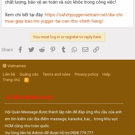
chất lượng, bảo vệ an toàn và sức khỏe trong công việc!
Xem chi tiết tại đây:
https://safetyjoggervietnam.net/dia-chi-
mua-giay-bao-ho-jogger-tai-can-tho-chinh-hang/
You must log in or register to reply here.
Facebook
Twitter
Reddit
Pinterest
Tumblr
WhatsApp
Email
Link
Share:
Vietnames
Liên hệ
Quảng cáo
Terms and rules
Privacy policy
Help
Trang chủ
R
S
S
VỀ DIỄN ĐÀN MASSAGE
Hội Quán Massage được thành lập nên để đáp ứng nhu cầu của anh
em tìm kiếm các địa điểm massage, karaoke, bar,... trong khu vực
HCM cũng như toàn quốc.
Vui lòng liên hệ Admin để được hỗ trợ 0938.779.777