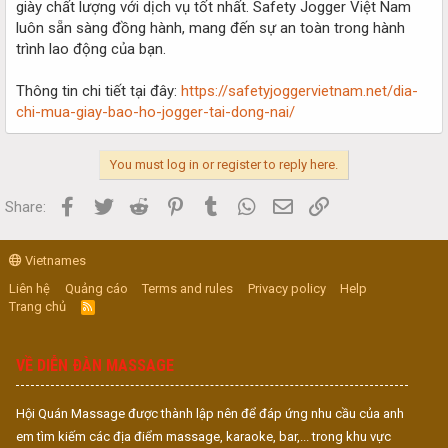
giày chất lượng với dịch vụ tốt nhất. Safety Jogger Việt Nam
luôn sẵn sàng đồng hành, mang đến sự an toàn trong hành
trình lao động của bạn.
Thông tin chi tiết tại đây:
https://safetyjoggervietnam.net/dia-
chi-mua-giay-bao-ho-jogger-tai-dong-nai/
You must log in or register to reply here.
Facebook
Twitter
Reddit
Pinterest
Tumblr
WhatsApp
Email
Link
Share:
Vietnames
Liên hệ
Quảng cáo
Terms and rules
Privacy policy
Help
Trang chủ
R
S
S
VỀ DIỄN ĐÀN MASSAGE
Hội Quán Massage được thành lập nên để đáp ứng nhu cầu của anh
em tìm kiếm các địa điểm massage, karaoke, bar,... trong khu vực