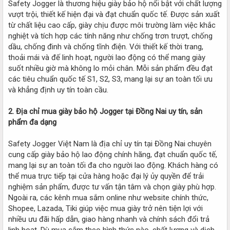
Safety Jogger là thương hiệu giày bảo hộ nổi bật với chất lượng
vượt trội, thiết kế hiện đại và đạt chuẩn quốc tế. Được sản xuất
từ chất liệu cao cấp, giày chịu được môi trường làm việc khắc
nghiệt và tích hợp các tính năng như chống trơn trượt, chống
dầu, chống đinh và chống tĩnh điện. Với thiết kế thời trang,
thoải mái và đế linh hoạt, người lao động có thể mang giày
suốt nhiều giờ mà không lo mỏi chân. Mỗi sản phẩm đều đạt
các tiêu chuẩn quốc tế S1, S2, S3, mang lại sự an toàn tối ưu
và khẳng định uy tín toàn cầu.
2. Địa chỉ mua giày bảo hộ Jogger tại Đồng Nai uy tín, sản
phẩm đa dạng
Safety Jogger Việt Nam là địa chỉ uy tín tại Đồng Nai chuyên
cung cấp giày bảo hộ lao động chính hãng, đạt chuẩn quốc tế,
mang lại sự an toàn tối đa cho người lao động. Khách hàng có
thể mua trực tiếp tại cửa hàng hoặc đại lý ủy quyền để trải
nghiệm sản phẩm, được tư vấn tận tâm và chọn giày phù hợp.
Ngoài ra, các kênh mua sắm online như website chính thức,
Shopee, Lazada, Tiki giúp việc mua giày trở nên tiện lợi với
nhiều ưu đãi hấp dẫn, giao hàng nhanh và chính sách đổi trả
linh hoạt. Dù mua sắm theo hình thức nào, chất lượng và dịch