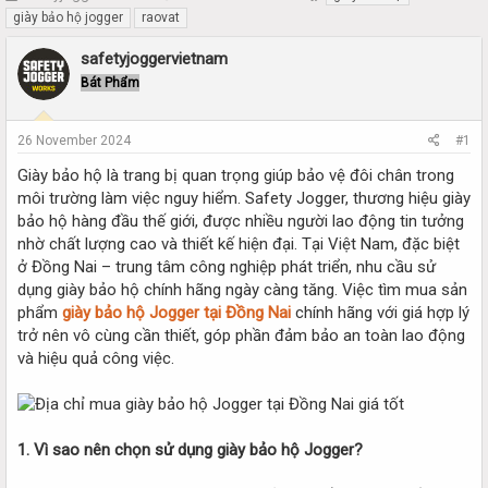
h
t
giày bảo hộ jogger
raovat
r
a
e
r
safetyjoggervietnam
a
t
Bát Phẩm
d
d
s
a
t
t
26 November 2024
#1
a
e
r
Giày bảo hộ là trang bị quan trọng giúp bảo vệ đôi chân trong
t
môi trường làm việc nguy hiểm. Safety Jogger, thương hiệu giày
e
bảo hộ hàng đầu thế giới, được nhiều người lao động tin tưởng
r
nhờ chất lượng cao và thiết kế hiện đại. Tại Việt Nam, đặc biệt
ở Đồng Nai – trung tâm công nghiệp phát triển, nhu cầu sử
dụng giày bảo hộ chính hãng ngày càng tăng. Việc tìm mua sản
phẩm
giày bảo hộ Jogger tại Đồng Nai
chính hãng với giá hợp lý
trở nên vô cùng cần thiết, góp phần đảm bảo an toàn lao động
và hiệu quả công việc.
1. Vì sao nên chọn sử dụng giày bảo hộ Jogger?