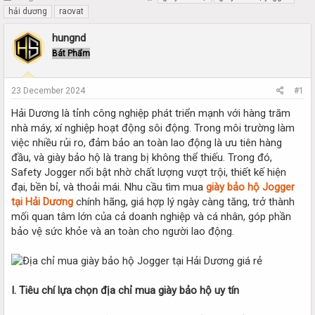
h
t
hải dương
raovat
r
a
e
r
hungnd
a
t
Bát Phẩm
d
d
s
a
t
t
23 December 2024
#1
a
e
r
Hải Dương là tỉnh công nghiệp phát triển mạnh với hàng trăm
t
nhà máy, xí nghiệp hoạt động sôi động. Trong môi trường làm
e
việc nhiều rủi ro, đảm bảo an toàn lao động là ưu tiên hàng
r
đầu, và giày bảo hộ là trang bị không thể thiếu. Trong đó,
Safety Jogger nổi bật nhờ chất lượng vượt trội, thiết kế hiện
đại, bền bỉ, và thoải mái. Nhu cầu tìm mua
giày bảo hộ Jogger
tại Hải Dương
chính hãng, giá hợp lý ngày càng tăng, trở thành
mối quan tâm lớn của cả doanh nghiệp và cá nhân, góp phần
bảo vệ sức khỏe và an toàn cho người lao động.
I. Tiêu chí lựa chọn địa chỉ mua giày bảo hộ uy tín