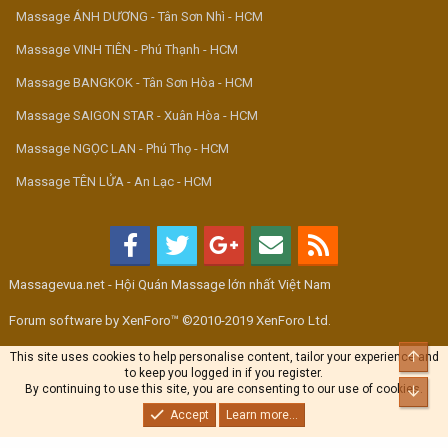
Massage ÁNH DƯƠNG - Tân Sơn Nhì - HCM
Massage VINH TIÊN - Phú Thạnh - HCM
Massage BANGKOK - Tân Sơn Hòa - HCM
Massage SAIGON STAR - Xuân Hòa - HCM
Massage NGỌC LAN - Phú Thọ - HCM
Massage TÊN LỬA - An Lạc - HCM
Massagevua.net - Hội Quán Massage lớn nhất Việt Nam
Forum software by XenForo™ ©2010-2019 XenForo Ltd.
Top
This site uses cookies to help personalise content, tailor your experience and
to keep you logged in if you register.
By continuing to use this site, you are consenting to our use of cookies.
Bott
Accept
Learn more...