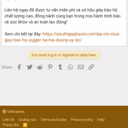
Liên hệ ngay để được tư vấn miễn phí và sở hữu giày bảo hộ
chất lượng cao, đồng hành cùng bạn trong mọi hành trình bảo
vệ sức khỏe và an toàn lao động!
Xem chi tiết tại đây:
https://sieuthigiaybaoho.net/dia-chi-mua-
giay-bao-ho-jogger-tai-hai-duong-uy-tin/
You must log in or register to reply here.
Facebook
Twitter
Reddit
Pinterest
Tumblr
WhatsApp
Email
Link
Share:
Vietnames
Liên hệ
Quảng cáo
Terms and rules
Privacy policy
Help
Trang chủ
R