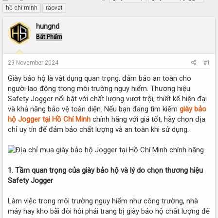
h
t
hồ chí minh
raovat
r
a
e
r
hungnd
a
t
Bát Phẩm
d
d
s
a
t
t
29 November 2024
#1
a
e
r
Giày bảo hộ là vật dụng quan trọng, đảm bảo an toàn cho
t
người lao động trong môi trường nguy hiểm. Thương hiệu
e
Safety Jogger nổi bật với chất lượng vượt trội, thiết kế hiện đại
r
và khả năng bảo vệ toàn diện. Nếu bạn đang tìm kiếm
giày bảo
hộ Jogger tại Hồ Chí Minh
chính hãng với giá tốt, hãy chọn địa
chỉ uy tín để đảm bảo chất lượng và an toàn khi sử dụng.
1. Tầm quan trọng của giày bảo hộ và lý do chọn thương hiệu
Safety Jogger
Làm việc trong môi trường nguy hiểm như công trường, nhà
máy hay kho bãi đòi hỏi phải trang bị giày bảo hộ chất lượng để