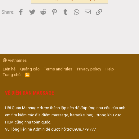
Facebook
Twitter
Reddit
Pinterest
Tumblr
WhatsApp
Email
Link
Share:
Vietnames
Liên hệ
Quảng cáo
Terms and rules
Privacy policy
Help
Trang chủ
R
S
S
VỀ DIỄN ĐÀN MASSAGE
Hội Quán Massage được thành lập nên để đáp ứng nhu cầu của anh
em tìm kiếm các địa điểm massage, karaoke, bar,... trong khu vực
HCM cũng như toàn quốc.
Vui lòng liên hệ Admin để được hỗ trợ 0938.779.777