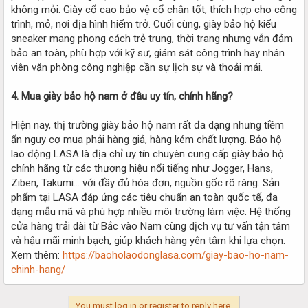
không mỏi. Giày cổ cao bảo vệ cổ chân tốt, thích hợp cho công
trình, mỏ, nơi địa hình hiểm trở. Cuối cùng, giày bảo hộ kiểu
sneaker mang phong cách trẻ trung, thời trang nhưng vẫn đảm
bảo an toàn, phù hợp với kỹ sư, giám sát công trình hay nhân
viên văn phòng công nghiệp cần sự lịch sự và thoải mái.
4. Mua giày bảo hộ nam ở đâu uy tín, chính hãng?
Hiện nay, thị trường giày bảo hộ nam rất đa dạng nhưng tiềm
ẩn nguy cơ mua phải hàng giả, hàng kém chất lượng. Bảo hộ
lao động LASA là địa chỉ uy tín chuyên cung cấp giày bảo hộ
chính hãng từ các thương hiệu nổi tiếng như Jogger, Hans,
Ziben, Takumi… với đầy đủ hóa đơn, nguồn gốc rõ ràng. Sản
phẩm tại LASA đáp ứng các tiêu chuẩn an toàn quốc tế, đa
dạng mẫu mã và phù hợp nhiều môi trường làm việc. Hệ thống
cửa hàng trải dài từ Bắc vào Nam cùng dịch vụ tư vấn tận tâm
và hậu mãi minh bạch, giúp khách hàng yên tâm khi lựa chọn.
Xem thêm:
https://baoholaodonglasa.com/giay-bao-ho-nam-
chinh-hang/
You must log in or register to reply here.