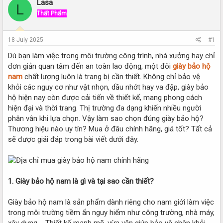
r
a
Lasa
L
e
r
Thất Phẩm
a
t
d
d
s
a
18 July 2025
#1
t
t
a
e
Dù bạn làm việc trong môi trường công trình, nhà xưởng hay chỉ
r
đơn giản quan tâm đến an toàn lao động, một đôi
giày bảo hộ
t
nam
chất lượng luôn là trang bị cần thiết. Không chỉ bảo vệ
e
khỏi các nguy cơ như vật nhọn, dầu nhớt hay va đập, giày bảo
r
hộ hiện nay còn được cải tiến về thiết kế, mang phong cách
hiện đại và thời trang. Thị trường đa dạng khiến nhiều người
phân vân khi lựa chọn. Vậy làm sao chọn đúng giày bảo hộ?
Thương hiệu nào uy tín? Mua ở đâu chính hãng, giá tốt? Tất cả
sẽ được giải đáp trong bài viết dưới đây.
1. Giày bảo hộ nam là gì và tại sao cần thiết?
Giày bảo hộ nam là sản phẩm dành riêng cho nam giới làm việc
trong môi trường tiềm ẩn nguy hiểm như công trường, nhà máy,
xây dựng,… Thiết kế mạnh mẽ, vừa vặn giúp bảo vệ chân khỏi