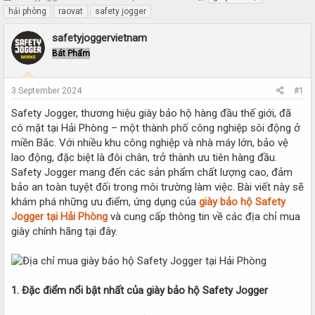
h
t
hải phòng
raovat
safety jogger
r
a
e
r
safetyjoggervietnam
a
t
Bát Phẩm
d
d
s
a
t
t
3 September 2024
#1
a
e
r
Safety Jogger, thương hiệu giày bảo hộ hàng đầu thế giới, đã
t
có mặt tại Hải Phòng – một thành phố công nghiệp sôi động ở
e
miền Bắc. Với nhiều khu công nghiệp và nhà máy lớn, bảo vệ
r
lao động, đặc biệt là đôi chân, trở thành ưu tiên hàng đầu.
Safety Jogger mang đến các sản phẩm chất lượng cao, đảm
bảo an toàn tuyệt đối trong môi trường làm việc. Bài viết này sẽ
khám phá những ưu điểm, ứng dụng của
giày bảo hộ Safety
Jogger tại Hải Phòng
và cung cấp thông tin về các địa chỉ mua
giày chính hãng tại đây.
1. Đặc điểm nổi bật nhất của giày bảo hộ Safety Jogger