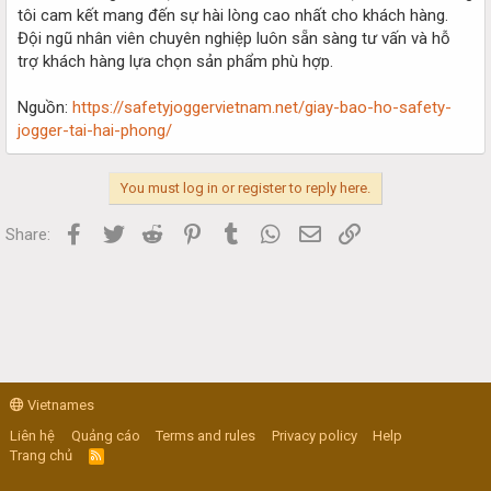
tôi cam kết mang đến sự hài lòng cao nhất cho khách hàng.
Đội ngũ nhân viên chuyên nghiệp luôn sẵn sàng tư vấn và hỗ
trợ khách hàng lựa chọn sản phẩm phù hợp.
Nguồn:
https://safetyjoggervietnam.net/giay-bao-ho-safety-
jogger-tai-hai-phong/
You must log in or register to reply here.
Facebook
Twitter
Reddit
Pinterest
Tumblr
WhatsApp
Email
Link
Share:
Vietnames
Liên hệ
Quảng cáo
Terms and rules
Privacy policy
Help
Trang chủ
R
S
S