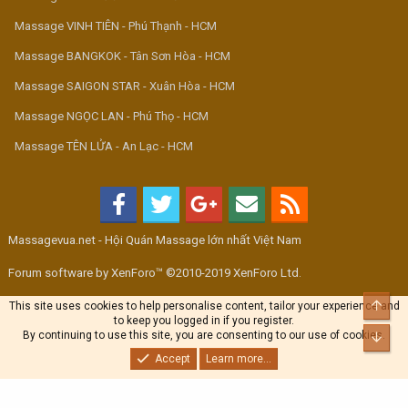
Massage VINH TIÊN - Phú Thạnh - HCM
Massage BANGKOK - Tân Sơn Hòa - HCM
Massage SAIGON STAR - Xuân Hòa - HCM
Massage NGỌC LAN - Phú Thọ - HCM
Massage TÊN LỬA - An Lạc - HCM
Massagevua.net - Hội Quán Massage lớn nhất Việt Nam
Forum software by XenForo™ ©2010-2019 XenForo Ltd.
Top
This site uses cookies to help personalise content, tailor your experience and
to keep you logged in if you register.
By continuing to use this site, you are consenting to our use of cookies.
Bott
Accept
Learn more...