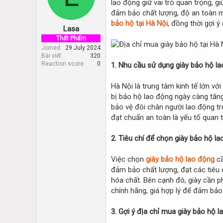
lao động giữ vai trò quan trọng, g
d
d
s
a
đảm bảo chất lượng, độ an toàn mà
t
t
bảo hộ tại Hà Nội
, đồng thời gợi ý
Lasa
a
e
r
Thất Phẩm
t
Joined
29 July 2024
Bài viết
320
e
Reaction score
0
1. Nhu cầu sử dụng giày bảo hộ la
r
Hà Nội là trung tâm kinh tế lớn vớ
bị bảo hộ lao động ngày càng tăng,
bảo vệ đôi chân người lao động trư
đạt chuẩn an toàn là yếu tố quan 
2. Tiêu chí để chọn giày bảo hộ la
Việc chọn
giày bảo hộ lao động
cầ
đảm bảo chất lượng, đạt các tiêu 
hóa chất. Bên cạnh đó, giày cần p
chính hãng, giá hợp lý để đảm bảo 
3. Gợi ý địa chỉ mua giày bảo hộ l