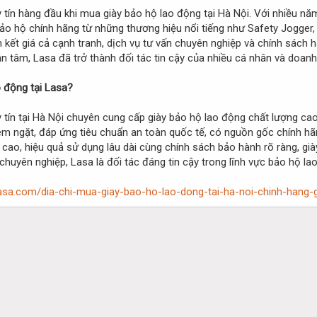
y tín hàng đầu khi mua giày bảo hộ lao động tại Hà Nội. Với nhiều nă
o hộ chính hãng từ những thương hiệu nổi tiếng như Safety Jogger,
kết giá cả cạnh tranh, dịch vụ tư vấn chuyên nghiệp và chính sách 
 tâm, Lasa đã trở thành đối tác tin cậy của nhiều cá nhân và doanh
o động tại Lasa?
y tín tại Hà Nội chuyên cung cấp giày bảo hộ lao động chất lượng 
m ngặt, đáp ứng tiêu chuẩn an toàn quốc tế, có nguồn gốc chính hãng
cao, hiệu quả sử dụng lâu dài cùng chính sách bảo hành rõ ràng, già
chuyên nghiệp, Lasa là đối tác đáng tin cậy trong lĩnh vực bảo hộ la
asa.com/dia-chi-mua-giay-bao-ho-lao-dong-tai-ha-noi-chinh-hang-g