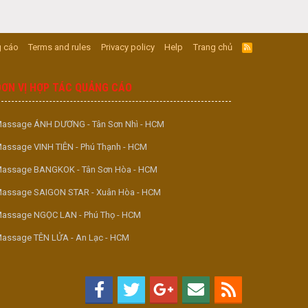
 cáo
Terms and rules
Privacy policy
Help
Trang chủ
R
S
S
ĐƠN VỊ HỢP TÁC QUẢNG CÁO
assage ÁNH DƯƠNG - Tân Sơn Nhì - HCM
assage VINH TIÊN - Phú Thạnh - HCM
assage BANGKOK - Tân Sơn Hòa - HCM
assage SAIGON STAR - Xuân Hòa - HCM
assage NGỌC LAN - Phú Thọ - HCM
assage TÊN LỬA - An Lạc - HCM