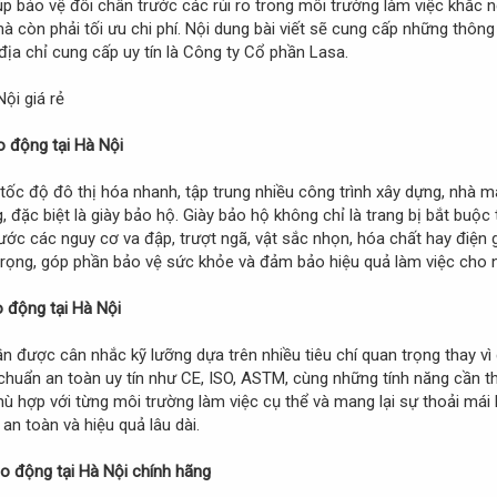
iúp bảo vệ đôi chân trước các rủi ro trong môi trường làm việc khắc 
 còn phải tối ưu chi phí. Nội dung bài viết sẽ cung cấp những thôn
 địa chỉ cung cấp uy tín là Công ty Cổ phần Lasa.
o động tại Hà Nội
i tốc độ đô thị hóa nhanh, tập trung nhiều công trình xây dựng, nhà 
 đặc biệt là giày bảo hộ. Giày bảo hộ không chỉ là trang bị bắt buộ
ớc các nguy cơ va đập, trượt ngã, vật sắc nhọn, hóa chất hay điện g
trọng, góp phần bảo vệ sức khỏe và đảm bảo hiệu quả làm việc cho n
o động tại Hà Nội
n được cân nhắc kỹ lưỡng dựa trên nhiều tiêu chí quan trọng thay vì c
chuẩn an toàn uy tín như CE, ISO, ASTM, cùng những tính năng cần thi
hù hợp với từng môi trường làm việc cụ thể và mang lại sự thoải mái 
an toàn và hiệu quả lâu dài.
ao động tại Hà Nội chính hãng