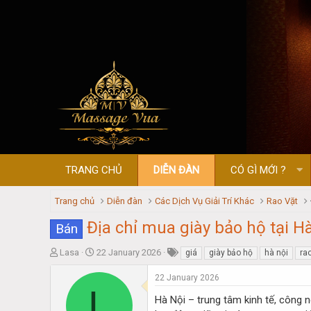
TRANG CHỦ
DIỄN ĐÀN
CÓ GÌ MỚI ?
Trang chủ
Diễn đàn
Các Dịch Vụ Giải Trí Khác
Rao Vặt
Địa chỉ mua giày bảo hộ tại Hà
Bán
T
S
Lasa
22 January 2026
giá
giày bảo hộ
hà nội
ra
h
t
r
a
22 January 2026
L
e
r
Hà Nội – trung tâm kinh tế, công 
a
t