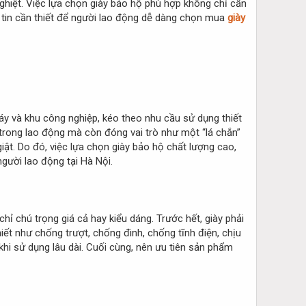
nghiệt. Việc lựa chọn giày bảo hộ phù hợp không chỉ cần
g tin cần thiết để người lao động dễ dàng chọn mua
giày
máy và khu công nghiệp, kéo theo nhu cầu sử dụng thiết
c trong lao động mà còn đóng vai trò như một “lá chắn”
iật. Do đó, việc lựa chọn giày bảo hộ chất lượng cao,
gười lao động tại Hà Nội.
hỉ chú trọng giá cả hay kiểu dáng. Trước hết, giày phải
ết như chống trượt, chống đinh, chống tĩnh điện, chịu
khi sử dụng lâu dài. Cuối cùng, nên ưu tiên sản phẩm