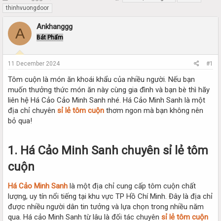
h
t
thinhvuongdoor
r
a
e
r
Ankhanggg
A
a
t
Bát Phẩm
d
d
s
a
t
t
11 December 2024
#1
a
e
r
Tôm cuộn là món ăn khoái khẩu của nhiều người. Nếu bạn
t
muốn thưởng thức món ăn này cùng gia đình và bạn bè thì hãy
e
liên hệ Há Cảo Cảo Minh Sanh nhé. Há Cảo Minh Sanh là một
r
địa chỉ chuyên
sỉ lẻ tôm cuộn
thơm ngon mà bạn không nên
bỏ qua!
1. Há Cảo Minh Sanh chuyên sỉ lẻ tôm
cuộn
Há Cảo Minh Sanh
là một địa chỉ cung cấp tôm cuộn chất
lượng, uy tín nổi tiếng tại khu vực TP Hồ Chí Minh. Đây là địa chỉ
được nhiều người dân tin tưởng và lựa chọn trong nhiều năm
qua. Há cảo Minh Sanh từ lâu là đối tác chuyên
sỉ lẻ tôm cuộn