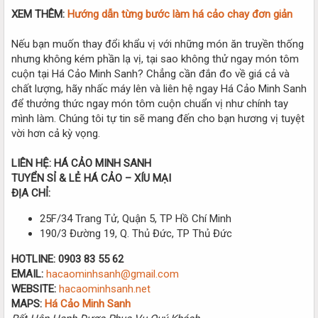
XEM THÊM:
Hướng dẫn từng bước làm há cảo chay đơn giản
Nếu bạn muốn thay đổi khẩu vị với những món ăn truyền thống
nhưng không kém phần lạ vị, tại sao không thử ngay món tôm
cuộn tại Há Cảo Minh Sanh? Chẳng cần đắn đo về giá cả và
chất lượng, hãy nhấc máy lên và liên hệ ngay Há Cảo Minh Sanh
để thưởng thức ngay món tôm cuộn chuẩn vị như chính tay
mình làm. Chúng tôi tự tin sẽ mang đến cho bạn hương vị tuyệt
vời hơn cả kỳ vọng.
LIÊN HỆ: HÁ CẢO MINH SANH
TUYỂN SỈ & LẺ HÁ CẢO – XÍU MẠI
ĐỊA CHỈ:
25F/34 Trang Tử, Quận 5, TP Hồ Chí Minh
190/3 Đường 19, Q. Thủ Đức, TP Thủ Đức
HOTLINE:
0903 83 55 62
EMAIL:
hacaominhsanh@gmail.com
WEBSITE:
hacaominhsanh.net
MAPS:
Há Cảo Minh Sanh