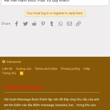
Rất Hân Hạnh Được Phục Vụ Quý Khách
You must log in or register to reply here.
Facebook
Twitter
Reddit
Pinterest
Tumblr
WhatsApp
Email
Link
Share:
Vietnames
Liên hệ
Quảng cáo
Terms and rules
Privacy policy
Help
Trang chủ
R
S
S
VỀ DIỄN ĐÀN MASSAGE
Hội Quán Massage được thành lập nên để đáp ứng nhu cầu của anh
em tìm kiếm các địa điểm massage, karaoke, bar,... trong khu vực