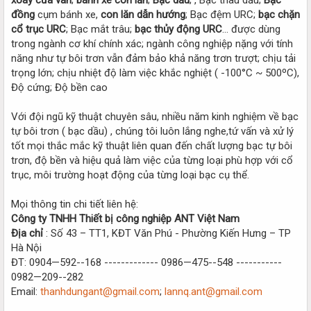
đồng
cụm bánh xe,
con lăn dẫn hướng
; Bạc đệm URC;
bạc chặn
cổ trục URC
; Bạc mắt trâu;
bạc thủy động URC
… được dùng
trong ngành cơ khí chính xác; ngành công nghiệp nặng với tính
năng như tự bôi trơn vẫn đảm bảo khả năng trơn trượt; chịu tải
trọng lớn; chịu nhiệt độ làm việc khắc nghiệt ( -100°C ~ 500ºC),
Độ cứng; Độ bền cao
Với đội ngũ kỹ thuật chuyên sâu, nhiều năm kinh nghiệm về bạc
tự bôi trơn ( bạc dầu) , chúng tôi luôn lắng nghe,tứ vấn và xử lý
tốt mọi thắc mắc kỹ thuật liên quan đến chất lượng bạc tự bôi
trơn, độ bền và hiệu quả làm việc của từng loại phù hợp với cổ
trục, môi trường hoạt động của từng loại bạc cụ thể.
Mọi thông tin chi tiết liên hệ:
Công ty TNHH Thiết bị công nghiệp ANT Việt Nam
Địa chỉ
: Số 43 – TT1, KĐT Văn Phú - Phường Kiến Hưng – TP
Hà Nội
ĐT: 0904—592--168 ------------- 0986—475--548 -----------
0982—209--282
Email:
thanhdungant@gmail.com
;
lannq.ant@gmail.com