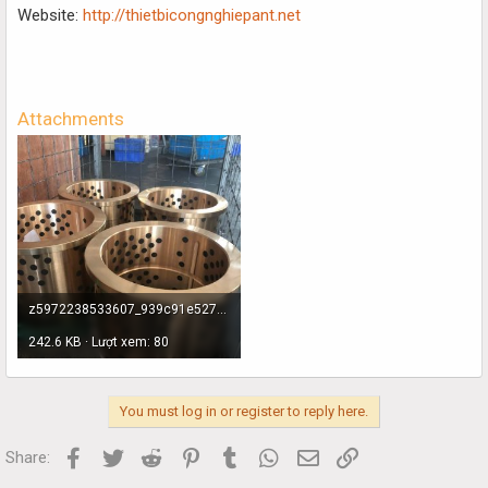
Website:
http://thietbicongnghiepant.net
Attachments
z5972238533607_939c91e5273f7ae74b76d76327222c2a.jpg
242.6 KB · Lượt xem: 80
You must log in or register to reply here.
Facebook
Twitter
Reddit
Pinterest
Tumblr
WhatsApp
Email
Link
Share: