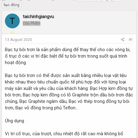
h
t
bạc đồng
r
a
e
r
taichinhgiangvu
T
a
t
Cửu Phẩm
d
d
s
a
t
t
13 August 2025
#1
a
e
r
Bạc tự bôi trơn là sản phẩm dùng để thay thế cho các vòng bi,
t
ổ trục ở các vị trí đặc biệt để tự bôi trơn trong suốt quá trình
e
hoạt động.
r
Bạc tự bôi trơn có thể được sản xuất bằng nhiều loại vật liệu
khác nhau theo tiêu chuẩn quốc tế phù hợp đối với từng loại
máy sản xuất và yêu cầu của khách hàng: Bạc Hợp kim đồng tự
bôi trơn, Bạc hợp kim đồng có lỗ Graphite trộn dầu bôi trơn đặc
chủng, Bạc Graphite ngâm dầu, Bạc vỏ thép trong đồng tự bôi
trơn, Bạc vỏ đồng trong phủ Teflon…
Ứng dụng :
Vị trí cổ trục, của trượt, chịu nhiệt độ rất cao mà không bổ