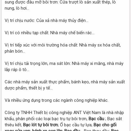
sung được đâu mỡ bôi trơn: Cửa trượt lò sản xuất thép, lò
nung, lò hơi…
Vị trí chịu nước: Của xả nhà máy thủy điện…
Vị trí có nhiều tạp chất: Nhà máy chế biến rác…
Vị trí tiếp xúc với môi trường hóa chất: Nhà máy sx hóa chất,
phân bón…
Vị trí chịu tải trọng lớn, ma sát lớn: Nhà máy xi măng, nhà máy
lắp ráp ô tô…
Các nhà máy sản xuất thực phẩm, bánh kẹo, nhà máy sản xuất
dược phẩm, thiết bị y tế…
Và nhiều ứng dụng trong các ngành công nghiệp khác.
Công ty TNHH Thiết bị công nghiệp ANT Việt Nam là nhà nhập
khẩu, phân phối các loại bạc trụ tự bôi trơn,
Bạc cầu
; Bạc sắt
thiêu kết;
Bạc lót tự bôi trơn
; Ổ bạc cầu tự lựa;
Bạc cho gối
xoay cửa van
;
bánh xe con lăn
;
Bạc dầu
; , Bạc thau dầu;
Bạc