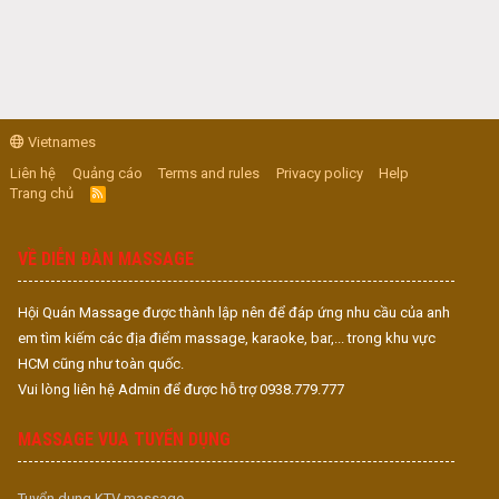
Vietnames
Liên hệ
Quảng cáo
Terms and rules
Privacy policy
Help
Trang chủ
R
S
S
VỀ DIỄN ĐÀN MASSAGE
Hội Quán Massage được thành lập nên để đáp ứng nhu cầu của anh
em tìm kiếm các địa điểm massage, karaoke, bar,... trong khu vực
HCM cũng như toàn quốc.
Vui lòng liên hệ Admin để được hỗ trợ 0938.779.777
MASSAGE VUA TUYỂN DỤNG
Tuyển dụng KTV massage