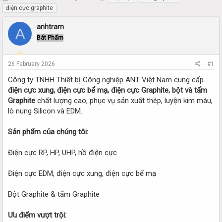
h
t
điện cực graphite
r
a
e
r
anhtram
A
a
t
Bát Phẩm
d
d
s
a
t
t
26 February 2026
#1
a
e
r
Công ty TNHH Thiết bị Công nghiệp ANT Việt Nam cung cấp
t
điện cực xung, điện cực bể mạ, điện cực Graphite, bột và tấm
e
Graphite
chất lượng cao, phục vụ sản xuất thép, luyện kim màu,
r
lò nung Silicon và EDM.
Sản phẩm của chúng tôi:
Điện cực RP, HP, UHP, hồ điện cực
Điện cực EDM, điện cực xung, điện cực bể mạ
Bột Graphite & tấm Graphite
Ưu điểm vượt trội: