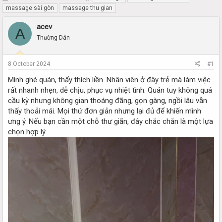
h
t
massage sài gòn
massage thu gian
r
a
e
r
acev
A
a
t
Thường Dân
d
d
s
a
t
t
8 October 2024
#1
a
e
r
Mình ghé quán, thấy thích liền. Nhân viên ở đây trẻ mà làm việc
t
rất nhanh nhẹn, dễ chịu, phục vụ nhiệt tình. Quán tuy không quá
e
cầu kỳ nhưng không gian thoáng đãng, gọn gàng, ngồi lâu vẫn
r
thấy thoải mái. Mọi thứ đơn giản nhưng lại đủ để khiến mình
ưng ý. Nếu bạn cần một chỗ thư giãn, đây chắc chắn là một lựa
chọn hợp lý.