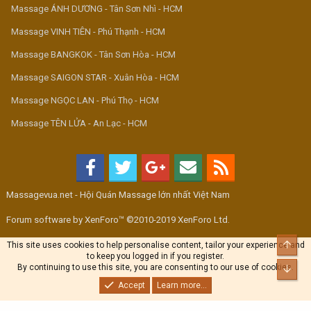
Massage ÁNH DƯƠNG - Tân Sơn Nhì - HCM
Massage VINH TIÊN - Phú Thạnh - HCM
Massage BANGKOK - Tân Sơn Hòa - HCM
Massage SAIGON STAR - Xuân Hòa - HCM
Massage NGỌC LAN - Phú Thọ - HCM
Massage TÊN LỬA - An Lạc - HCM
Massagevua.net - Hội Quán Massage lớn nhất Việt Nam
Forum software by XenForo™ ©2010-2019 XenForo Ltd.
Top
This site uses cookies to help personalise content, tailor your experience and
to keep you logged in if you register.
By continuing to use this site, you are consenting to our use of cookies.
Bott
Accept
Learn more...