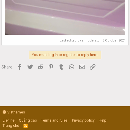
Last edited by a moderator:
8 October 2024
You must log in or register to reply here.
Facebook
Twitter
Reddit
Pinterest
Tumblr
WhatsApp
Email
Link
Share:
Vietnames
Liên hệ
Quảng cáo
Terms and rules
Privacy policy
Help
Trang chủ
R
S