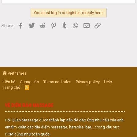
You must log in or register to reply here.
Facebook
Twitter
Reddit
Pinterest
Tumblr
WhatsApp
Email
Link
Share:
Vietnames
Liên hệ
Quảng cáo
Terms and rules
Privacy policy
Help
Trang chủ
R
S
S
VỀ DIỄN ĐÀN MASSAGE
Hội Quán Massage được thành lập nên để đáp ứng nhu cầu của anh
em tìm kiếm các địa điểm massage, karaoke, bar,... trong khu vực
HCM cũng như toàn quốc.