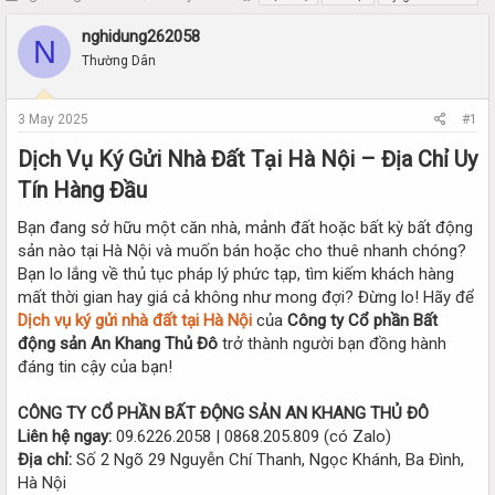
h
t
r
a
nghidung262058
N
e
r
Thường Dân
a
t
d
d
s
a
3 May 2025
#1
t
t
a
e
Dịch Vụ Ký Gửi Nhà Đất Tại Hà Nội – Địa Chỉ Uy
r
Tín Hàng Đầu​
t
e
Bạn đang sở hữu một căn nhà, mảnh đất hoặc bất kỳ bất động
r
sản nào tại Hà Nội và muốn bán hoặc cho thuê nhanh chóng?
Bạn lo lắng về thủ tục pháp lý phức tạp, tìm kiếm khách hàng
mất thời gian hay giá cả không như mong đợi? Đừng lo! Hãy để
Dịch vụ ký gửi nhà đất tại Hà Nội
của
Công ty Cổ phần Bất
động sản An Khang Thủ Đô
trở thành người bạn đồng hành
đáng tin cậy của bạn!
CÔNG TY CỔ PHẦN BẤT ĐỘNG SẢN AN KHANG THỦ ĐÔ
Liên hệ ngay:
09.6226.2058 | 0868.205.809 (có Zalo)
Địa chỉ:
Số 2 Ngõ 29 Nguyễn Chí Thanh, Ngọc Khánh, Ba Đình,
Hà Nội