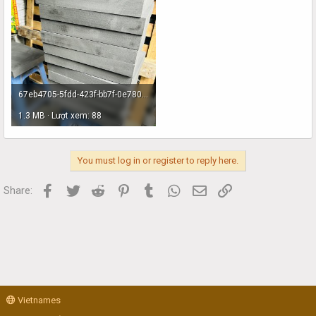
67eb4705-5fdd-423f-bb7f-0e7800efb5f6.jpg
1.3 MB · Lượt xem: 88
You must log in or register to reply here.
Facebook
Twitter
Reddit
Pinterest
Tumblr
WhatsApp
Email
Link
Share:
Vietnames