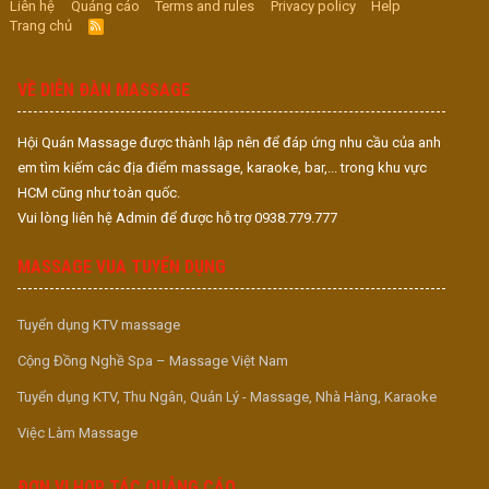
Liên hệ
Quảng cáo
Terms and rules
Privacy policy
Help
Trang chủ
R
S
S
VỀ DIỄN ĐÀN MASSAGE
Hội Quán Massage được thành lập nên để đáp ứng nhu cầu của anh
em tìm kiếm các địa điểm massage, karaoke, bar,... trong khu vực
HCM cũng như toàn quốc.
Vui lòng liên hệ Admin để được hỗ trợ 0938.779.777
MASSAGE VUA TUYỂN DỤNG
Tuyển dụng KTV massage
Cộng Đồng Nghề Spa – Massage Việt Nam
Tuyển dụng KTV, Thu Ngân, Quản Lý - Massage, Nhà Hàng, Karaoke
Việc Làm Massage
ĐƠN VỊ HỢP TÁC QUẢNG CÁO