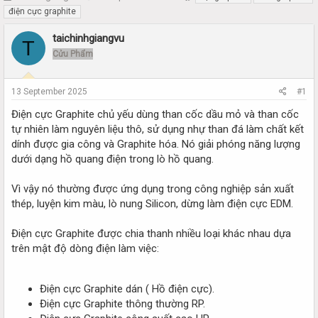
h
t
điện cực graphite
r
a
e
r
taichinhgiangvu
T
a
t
Cửu Phẩm
d
d
s
a
t
t
13 September 2025
#1
a
e
r
Điện cực Graphite chủ yếu dùng than cốc dầu mỏ và than cốc
t
tự nhiên làm nguyên liệu thô, sử dụng nhự than đá làm chất kết
e
dính được gia công và Graphite hóa. Nó giải phóng năng lượng
r
dưới dạng hồ quang điện trong lò hồ quang.
Vì vậy nó thường được ứng dụng trong công nghiệp sản xuất
thép, luyện kim màu, lò nung Silicon, dừng làm điện cực EDM.
Điện cực Graphite được chia thanh nhiều loại khác nhau dựa
trên mật độ dòng điện làm việc:
Điện cực Graphite dán ( Hồ điện cực).
Điện cực Graphite thông thường RP.