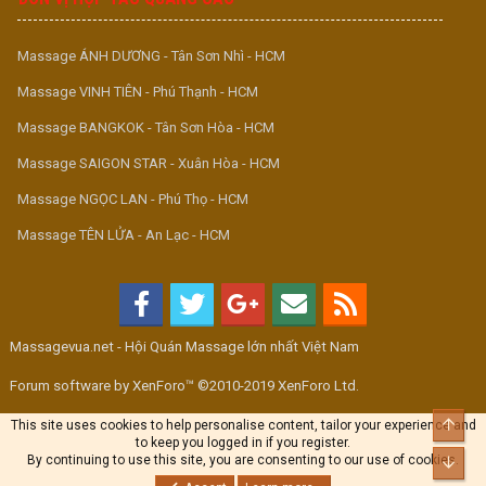
Massage ÁNH DƯƠNG - Tân Sơn Nhì - HCM
Massage VINH TIÊN - Phú Thạnh - HCM
Massage BANGKOK - Tân Sơn Hòa - HCM
Massage SAIGON STAR - Xuân Hòa - HCM
Massage NGỌC LAN - Phú Thọ - HCM
Massage TÊN LỬA - An Lạc - HCM
Massagevua.net - Hội Quán Massage lớn nhất Việt Nam
Forum software by XenForo™ ©2010-2019 XenForo Ltd.
Top
This site uses cookies to help personalise content, tailor your experience and
to keep you logged in if you register.
By continuing to use this site, you are consenting to our use of cookies.
Bott