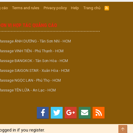
 cáo
Terms and rules
Privacy policy
Help
Trang chủ
R
S
S
ĐƠN VỊ HỢP TÁC QUẢNG CÁO
assage ÁNH DƯƠNG - Tân Sơn Nhì - HCM
assage VINH TIÊN - Phú Thạnh - HCM
assage BANGKOK - Tân Sơn Hòa - HCM
assage SAIGON STAR - Xuân Hòa - HCM
assage NGỌC LAN - Phú Thọ - HCM
assage TÊN LỬA - An Lạc - HCM
Top
gged in if you register.