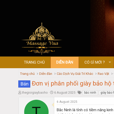
TRANG CHỦ
DIỄN ĐÀN
CÓ GÌ MỚI ?
Trang chủ
Diễn đàn
Các Dịch Vụ Giải Trí Khác
Rao Vặt
Đơn vị phân phối giày bảo hộ t
Bán
T
S
thegioigiaybaoho
6 August 2025
bắc ninh
giày bảo 
h
t
r
a
6 August 2025
T
e
r
Bắc Ninh là tỉnh có tiềm năng kinh
a
t