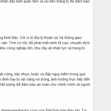
hân đặc biệt quan tâm và ưu tiên trang bị để đảm bảo
inh Bắc. Với vị trí địa lý thuận lợi, hệ thống giao
cận. Tỉnh có tốc độ phát triển kinh tế cao, chuyển dịch
khu công nghiệp lớn, nhu cầu về nhân lực và trang bị
c vật cứng, sắc nhọn, hoặc va đập nguy hiểm trong quá
đinh hay bị vật nặng rơi trúng, ảnh hưởng trực tiếp đến
chất lượng để đảm bảo an toàn cho chính mình và người
e thegioigiaybaoho.com của Thế Giới Giày Bảo Hộ. Tại