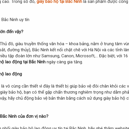
g cao. Trong số đó,
giày bảo hộ tại Bắc Ninh
là sản phẩm được công n
 lớn đến vậy?
Thủ đô, giàu truyền thống văn hóa – khoa bảng, nằm ở trung tâm vùng K
, đường thủy), Bắc Ninh kết nối chặt chẽ với Hà Nội và các tỉnh lân 
iều tập đoàn lớn như Samsung, Canon, Microsoft,... Đặc biệt, với 16 
hộ lao động tại Bắc Ninh
ngày càng gia tăng.
 hộ lao động
 là vô cùng cần thiết vì đây là thiết bị giúp bảo vệ đôi chân khỏi cá
 giày bảo hộ, bạn có thể gặp chấn thương nghiêm trọng như dẫm phải 
ì vậy, hãy chủ động bảo vệ bản thân bằng cách sử dụng giày bảo hộ 
 Bắc Ninh của đơn vị nào?
 phối giày bảo hộ lao động uy tín tại Bắc Ninh, hãy ghé thăm websit