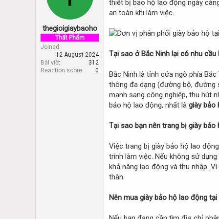
thiết bị bảo hộ lao động ngày càn
d
d
s
a
an toàn khi làm việc.
t
t
thegioigiaybaoho
a
e
r
Thất Phẩm
t
Joined
Tại sao ở Bắc Ninh lại có nhu cầu
12 August 2024
e
Bài viết
312
r
Reaction score
0
Bắc Ninh là tỉnh cửa ngõ phía Bắc 
thông đa dạng (đường bộ, đường sắt
mạnh sang công nghiệp, thu hút nh
bảo hộ lao động, nhất là
giày bảo 
Tại sao bạn nên trang bị giày bảo
Việc trang bị giày bảo hộ lao động
trình làm việc. Nếu không sử dụng
khả năng lao động và thu nhập. V
thân.
Nên mua giày bảo hộ lao động tại
Nếu bạn đang cần tìm địa chỉ phân