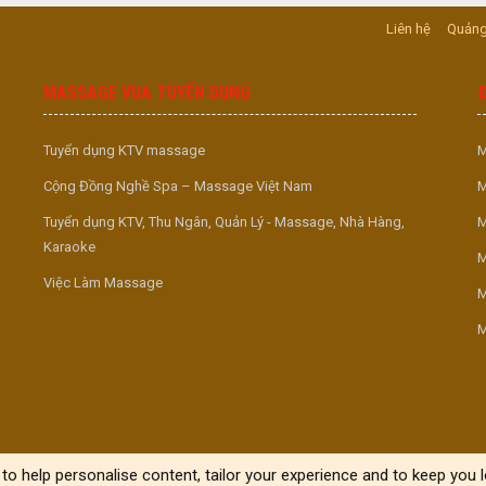
Liên hệ
Quảng
MASSAGE VUA TUYỂN DỤNG
Tuyển dụng KTV massage
M
Cộng Đồng Nghề Spa – Massage Việt Nam
M
Tuyển dụng KTV, Thu Ngân, Quản Lý - Massage, Nhà Hàng,
M
Karaoke
M
Việc Làm Massage
M
M
to help personalise content, tailor your experience and to keep you lo