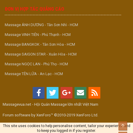
ĐƠN VỊ HỢP TÁC QUẢNG CÁO
Massage ÁNH DƯƠNG - Tân Sơn Nhì - HCM
Massage VINH TIÊN - Phú Thạnh - HCM
Massage BANGKOK - Tân Sơn Hòa - HCM
Massage SAIGON STAR - Xuân Hòa - HCM
Massage NGỌC LAN - Phú Thọ - HCM
Massage TÊN LỬA - An Lạc - HCM
Massagevua.net - Hội Quán Massage lớn nhất Việt Nam
Forum software by XenForo™ ©2010-2019 XenForo Ltd.
Top
This site uses cookies to help personalise content, tailor your experience and
to keep you logged in if you register.