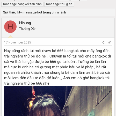
h
t
massage bangkok tan binh
massage thu gian
r
a
Giới thiệu ktv massage hot trong chi nhánh
e
r
a
t
d
d
Hihung
H
s
a
Thường Dân
t
t
a
e
r
17 November 2025
#1
t
e
Nay cũng rảnh tui mới rivew bé 666 bangkok cho mấy ông đến
r
trải nghiệm thử bé đó nè .. Chuyện là tối tui mới ghé bangkok đi
cái vé thái tui gặp được bé 666 gu tui luôn , Tướng bé lùn lùn
mà cực kì xinh bé có gương mặt phúc hậu và lể phép , bé rất
ngoan và chiều khách , nói chung là bé dam lắm ae à bé có cái
môi liem đến đâu tê đến đó luôn ,, Anh em có ghé bangkok thì
trải nghiệm thử bé 666 nhé