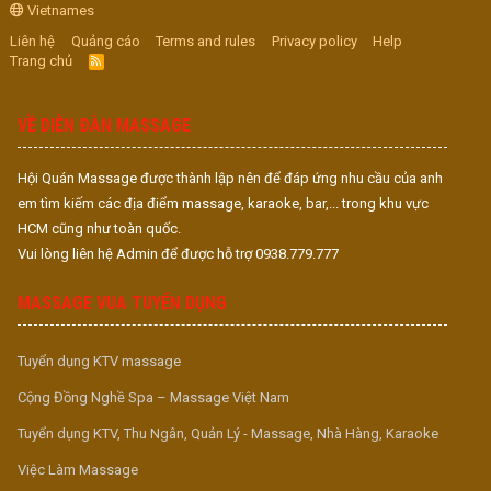
Vietnames
Liên hệ
Quảng cáo
Terms and rules
Privacy policy
Help
Trang chủ
R
S
S
VỀ DIỄN ĐÀN MASSAGE
Hội Quán Massage được thành lập nên để đáp ứng nhu cầu của anh
em tìm kiếm các địa điểm massage, karaoke, bar,... trong khu vực
HCM cũng như toàn quốc.
Vui lòng liên hệ Admin để được hỗ trợ 0938.779.777
MASSAGE VUA TUYỂN DỤNG
Tuyển dụng KTV massage
Cộng Đồng Nghề Spa – Massage Việt Nam
Tuyển dụng KTV, Thu Ngân, Quản Lý - Massage, Nhà Hàng, Karaoke
Việc Làm Massage