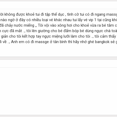
i không được khoẻ tui đi tập thể dục , tình cờ tui có đi ngang massge 
nào ngờ ở đây có nhiều loại vé khác nhau tui lấy vé vip 1 tại cũng khô
 đã chảy nước miếng ,, Tôi vội vào xông hơi cho khoẻ vừa ra bé tắm ch
 cực đã mắt .., tôi lên giường cho bé đấm bóp bé dùng ngực chà toàn 
hư giản cho tôi kết hợp tay ngực miệng lưỡi làm cho tôi .., tôi cảm t
i đi về .., Anh em có đi massge ở tân bình thì hãy nhớ ghé bangkok sẻ