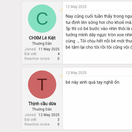
d
d
s
a
12 May 2025
C
t
t
Nay cũng cuối tuần thấy trong ngườ
a
e
tui định lên sông hơi cho khoẻ mà 
r
t
5p thì có bé bước vào nhìn thôi là
e
tướng mình dây ngực tròn xoe nhìn
CHXM Lê Kiệt
r
cùng .., Tôi chịu hết nỗi bé mới t
Thường Dân
bé tắm lại cho tôi rồi tôi cũng vộ
Joined
11 May 2025
Bài viết
4
Reaction score
0
12 May 2025
T
bé này xinh quá tay nghề ổn
Thịnh cầu dừa
Thường Dân
Joined
12 May 2025
Bài viết
3
Reaction score
0