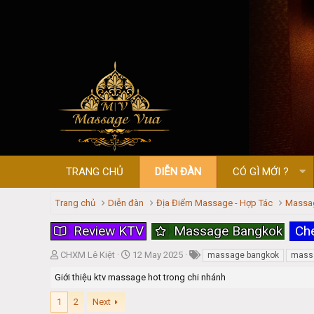
TRANG CHỦ
DIỄN ĐÀN
CÓ GÌ MỚI ?
Trang chủ
Diễn đàn
Địa Điểm Massage - Hợp Tác
Massa
Review KTV
Massage Bangkok
Ch
T
S
CHXM Lê Kiệt
12 May 2025
massage bangkok
massa
h
t
Giới thiệu ktv massage hot trong chi nhánh
r
a
e
r
1
2
Next
a
t