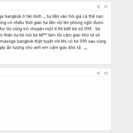
#1
bangkok ở tân bình .,, tui liền vào hỏi giá cả thế nào
ng có nhiều thời gian tui liền vội lên phòng ngồi được
o tôi cũng trò chuyện một tí thì biết bé số 099 .. bé
thân tui bé nút bé liế** làm tôi cảm giác khó tả vô
hấy massge bangkok thật tuyệt vời khi có bé 099 sau cùng
 gây ấn tượng cho anh em cảm giác khó tả …,,,
#2