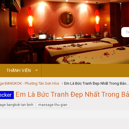
THÀNH VIÊN
ge BANGKOK - Phường Tân Sơn Hòa
Em Là Bức Tranh Đẹp Nhất Trong Bảo..
Em Là Bức Tranh Đẹp Nhất Trong Bả
ecker
ge bangkok tan binh
massage thu gian