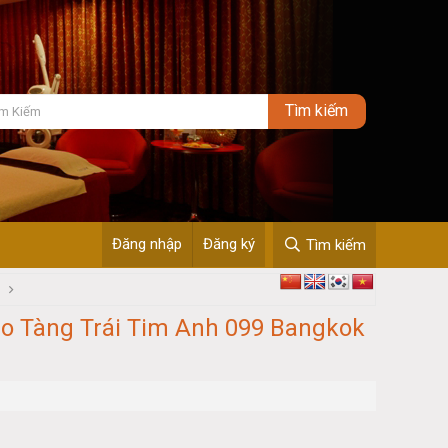
Đăng nhập
Đăng ký
Tìm kiếm
.
o Tàng Trái Tim Anh 099 Bangkok