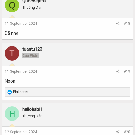
Quocdeptrai
Q
Thường Dân
11 September 2024
#18
Dã nha
tuantu123
T
Cửu Phẩm
11 September 2024
#19
Ngon
R
Phúcccc
e
a
c
hellobabi1
H
t
i
Thường Dân
o
n
s
12 September 2024
#20