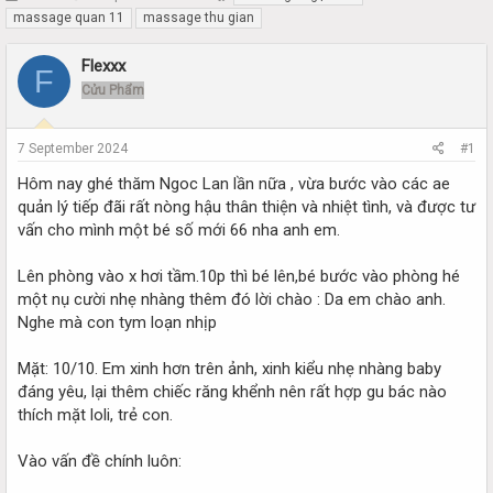
h
t
massage quan 11
massage thu gian
r
a
e
r
Flexxx
F
a
t
Cửu Phẩm
d
d
s
a
t
t
7 September 2024
#1
a
e
r
Hôm nay ghé thăm Ngoc Lan lần nữa , vừa bước vào các ae
t
quản lý tiếp đãi rất nòng hậu thân thiện và nhiệt tình, và được tư
e
vấn cho mình một bé số mới 66 nha anh em.
r
Lên phòng vào x hơi tầm.10p thì bé lên,bé bước vào phòng hé
một nụ cười nhẹ nhàng thêm đó lời chào : Da em chào anh.
Nghe mà con tym loạn nhịp
Mặt: 10/10. Em xinh hơn trên ảnh, xinh kiểu nhẹ nhàng baby
đáng yêu, lại thêm chiếc răng khểnh nên rất hợp gu bác nào
thích mặt loli, trẻ con.
Vào vấn đề chính luôn: