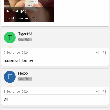
IMG_6649.jpeg
1.4 MB · Lượt xem: 706
Tiger123
T
Cửu Phẩm
7 September 2024
#2
ngoan xinh lắm ae
Flexxx
F
Cửu Phẩm
8 September 2024
#3
Dth