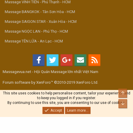
Massage VINH TIÊN - Phú Thạnh - HCM
Massage BANGKOK - Tân Sơn Hòa - HCM
Massage SAIGON STAR - Xuân Hòa - HCM
Massage NGỌC LAN - Phú Thọ - HCM
Massage TÊN LỬA - An Lạc - HCM
Massagevua.net - Hội Quán Massage lớn nhất Việt Nam
Forum software by XenForo™ ©2010-2019 XenForo Ltd.
Top
This site uses cookies to help personalise content, tailor your experience and
to keep you logged in if you register.
By continuing to use this site, you are consenting to our use of cookies.
Bott
Accept
Learn more...