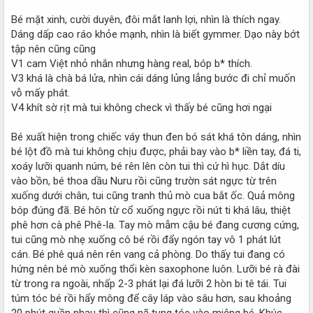
Bé mặt xinh, cười duyên, đôi mắt lanh lợi, nhìn là thích ngay.
Dáng dấp cao ráo khỏe mạnh, nhìn là biết gymmer. Dạo này bớt
tập nên cũng cũng
V1 cam Việt nhỏ nhắn nhưng hàng real, bóp b* thích.
V3 khá là chà bá lửa, nhìn cái dáng lủng lẳng bước đi chỉ muốn
vỗ mấy phát.
V4 khít sờ rịt mà tui không check vì thấy bé cũng hơi ngại
Bé xuất hiện trong chiếc váy thun đen bó sát khá tôn dáng, nhìn
bé lột đồ mà tui không chịu được, phải bay vào b* liền tay, đá ti,
xoáy lưỡi quanh núm, bé rên lên còn tui thì cứ hì hục. Dắt díu
vào bồn, bé thoa dầu Nuru rồi cũng trườn sát ngực từ trên
xuống dưới chân, tui cũng tranh thủ mò cua bắt ốc. Quả mông
bóp đúng đã. Bé hôn từ cổ xuống ngực rồi nút ti khá lâu, thiệt
phê hơn cà phê Phê-la. Tay mò mẫm cậu bé đang cương cứng,
tui cũng mò nhẹ xuống cô bé rồi đẩy ngón tay vô 1 phát lút
cán. Bé phê quá nên rên vang cả phòng. Do thấy tui đang có
hứng nên bé mò xuống thổi kèn saxophone luôn. Lưỡi bé rà đài
từ trong ra ngoài, nhấp 2-3 phát lại đá lưỡi 2 hòn bi tê tái. Tui
túm tóc bé rồi hẩy mông để cây láp vào sâu hơn, sau khoảng
20 phút quần nhau thì cũng nã tung tóe vào miệng bé. Khúc