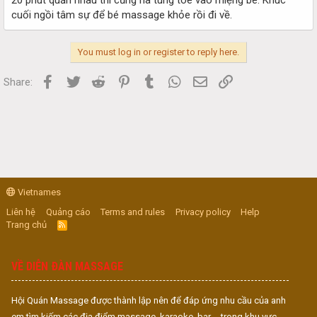
cuối ngồi tâm sự để bé massage khỏe rồi đi về.
You must log in or register to reply here.
Facebook
Twitter
Reddit
Pinterest
Tumblr
WhatsApp
Email
Link
Share:
Vietnames
Liên hệ
Quảng cáo
Terms and rules
Privacy policy
Help
Trang chủ
R
S
S
VỀ DIỄN ĐÀN MASSAGE
Hội Quán Massage được thành lập nên để đáp ứng nhu cầu của anh
em tìm kiếm các địa điểm massage, karaoke, bar,... trong khu vực