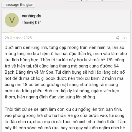
h
t
massage thu gian
r
a
e
r
vanhiepds
V
a
t
Thường Dân
d
d
s
a
t
t
28 October 2025
#1
a
e
r
Dưới ánh đèn lung linh, từng cặp mông tràn viền hiện ra, làn áo
t
mỏng tang no bra hiện rõ hai hạt đậu thần kỳ, men vào làm cho
e
lửa tình hừng hực. Thần trí tui lúc này hơi lú vì mải b*. Rồi cũng
r
trở về hiện tại, rồi cũng lang thang mò sang cung đường 64
Bạch Đằng tìm về Mr Spa. Tui định bụng sẽ hỏi lão làng các số
hot để đi mà chắc gì book được nên thôi cứ bikini 2 mảnh mà
bung ms 18 cô bé có gương mặt sáng như trăng rằm cùng
nước da trắng phếu. Anh em tiếp ly trà nóng, ngậm viên kẹo
thơm, hiện ngang đỉnh đạc vác súng lên phòng.
Thời tiết cứ se se lạnh làm con kiu cứ ngổng lên tìm bạn tình,
vào phòng xông hơi cho hạ hỏa. Bé gõ cửa bước vào, tui cũng
ló đầu nhìn ra, choa mạ ơi cái face nó xinh như thiên thần. Tầm
này thì còn xông cái mô rứa, bay ran gay và luôn ngắm nhìn bé.