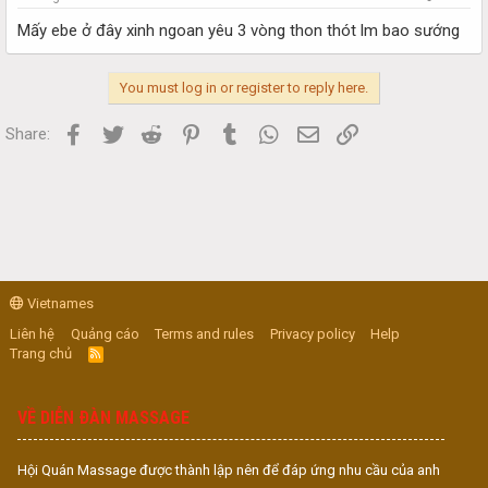
Mấy ebe ở đây xinh ngoan yêu 3 vòng thon thót lm bao sướng
You must log in or register to reply here.
Facebook
Twitter
Reddit
Pinterest
Tumblr
WhatsApp
Email
Link
Share:
Vietnames
Liên hệ
Quảng cáo
Terms and rules
Privacy policy
Help
Trang chủ
R
S
S
VỀ DIỄN ĐÀN MASSAGE
Hội Quán Massage được thành lập nên để đáp ứng nhu cầu của anh