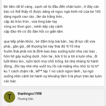
Bé tắm rất kĩ càng , sạch sẽ từ đầu đến chân luôn , ở đây các
bác có thể thấy rõ được dáng vẻ ngọc ngà trinh nữ của bé 160.
dáng người cao ráo , làn da trắng trẻo ,
cặp dú tròn tròn , vừa lòng bàn tay
vòng eo thon gọn , mình dây cây cảnh
cặp đào thì có độ đàn hồi co giãn lắm.
qua tiếp phần khỏe , bé đấm bóp bài bản , tay đi lực rất vừa
phải , gần gũi , dễ thương bé này thái độ 9/10 nha
trườn thái phải nói là đỉnh kao bao sướng luôn nha các bác ,
hôn hít gáy xuống dưới , hôn tai , lick tí từ a tới á luôn nha , đi
lưỡi khéo léo , luồn lách mọi chỗ trống. bé nhẹ nhàng từ hành
động , đôi tay nhè nhẹ vuốt trụ rồi cái miệng nho nhỏ từ từ b*
ku 1 cách chậm rãi , liế** láp 1 nó cách ngon lành , tui ngó
xuống nhìn cảnh bé hành sự khoảng tầm tí là phun tràn lan luôn
các bác.
thanhngoc1998
T
Thường Dân