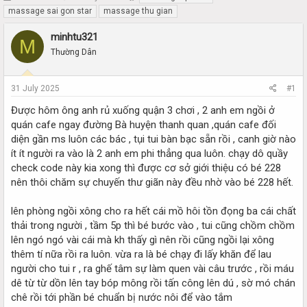
h
t
massage sai gon star
massage thu gian
r
a
e
r
minhtu321
M
a
t
Thường Dân
d
d
s
a
t
t
31 July 2025
#1
a
e
r
Được hôm ông anh rủ xuống quận 3 chơi , 2 anh em ngồi ở
t
quán cafe ngay đường Bà huyện thanh quan ,quán cafe đối
e
diện gần ms luôn các bác , tụi tui bàn bạc sẵn rồi , canh giờ nào
r
ít ít người ra vào là 2 anh em phi thẳng qua luôn. chạy dô quầy
check code này kia xong thì được cơ sở giới thiệu có bé 228
nên thôi chăm sự chuyến thư giãn này đều nhờ vào bé 228 hết.
lên phòng ngồi xông cho ra hết cái mồ hôi tồn đọng ba cái chất
thải trong người , tầm 5p thì bé bước vào , tui cũng chồm chồm
lên ngó ngó vài cái mà kh thấy gì nên rồi cũng ngồi lại xông
thêm tí nữa rồi ra luôn. vừa ra là bé chạy đi lấy khăn để lau
người cho tui r , ra ghế tâm sự làm quen vài câu trước , rồi máu
dê từ từ dồn lên tay bóp mông rồi tấn công lên dú , sờ mó chán
chê rồi tới phần bé chuẩn bị nước nôi để vào tắm