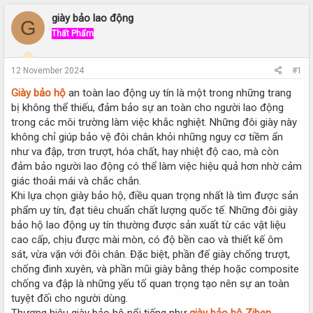
r
a
e
r
giày bảo lao động
G
a
t
Thất Phẩm
d
d
s
a
t
t
12 November 2024
#1
a
e
r
Giày bảo hộ
an toàn lao động uy tín là một trong những trang
t
bị không thể thiếu, đảm bảo sự an toàn cho người lao động
e
trong các môi trường làm việc khắc nghiệt. Những đôi giày này
r
không chỉ giúp bảo vệ đôi chân khỏi những nguy cơ tiềm ẩn
như va đập, trơn trượt, hóa chất, hay nhiệt độ cao, mà còn
đảm bảo người lao động có thể làm việc hiệu quả hơn nhờ cảm
giác thoải mái và chắc chắn.
Khi lựa chọn giày bảo hộ, điều quan trọng nhất là tìm được sản
phẩm uy tín, đạt tiêu chuẩn chất lượng quốc tế. Những đôi giày
bảo hộ lao động uy tín thường được sản xuất từ các vật liệu
cao cấp, chịu được mài mòn, có độ bền cao và thiết kế ôm
sát, vừa vặn với đôi chân. Đặc biệt, phần đế giày chống trượt,
chống đinh xuyên, và phần mũi giày bằng thép hoặc composite
chống va đập là những yếu tố quan trọng tạo nên sự an toàn
tuyệt đối cho người dùng.
Thương hiệu giày bảo hộ nổi tiếng như
giày bảo hộ Ziben
,