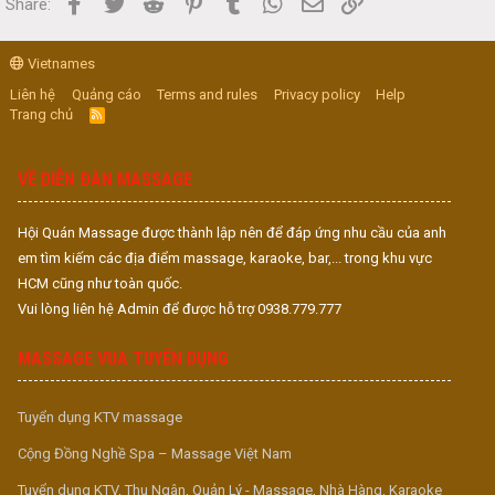
Facebook
Twitter
Reddit
Pinterest
Tumblr
WhatsApp
Email
Link
Share:
Vietnames
Liên hệ
Quảng cáo
Terms and rules
Privacy policy
Help
Trang chủ
R
S
S
VỀ DIỄN ĐÀN MASSAGE
Hội Quán Massage được thành lập nên để đáp ứng nhu cầu của anh
em tìm kiếm các địa điểm massage, karaoke, bar,... trong khu vực
HCM cũng như toàn quốc.
Vui lòng liên hệ Admin để được hỗ trợ 0938.779.777
MASSAGE VUA TUYỂN DỤNG
Tuyển dụng KTV massage
Cộng Đồng Nghề Spa – Massage Việt Nam
Tuyển dụng KTV, Thu Ngân, Quản Lý - Massage, Nhà Hàng, Karaoke