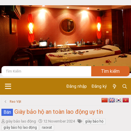
Đăng nhập
Đăng ký
Rao Vặt
Giày bảo hộ an toàn lao động uy tín
Bán
T
S
giày bảo lao động
12 November 2024
giày bảo hộ
h
t
giày bảo hộ lao động
raovat