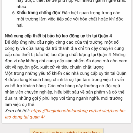
này được thiết kế để phù hợp với nhiều ngành nghề khác
nhau.
Khẩu trang chống độc:
Đặc biệt quan trọng trong các
môi trường làm việc tiếp xúc với hóa chất hoặc khí độc
hại.
Nhà cung cấp thiết bị bảo hộ lao động uy tín tại Quận 4
Để đáp ứng nhu cầu ngày càng cao của thị trường, một số
công ty và cửa hàng đã trở thành địa chỉ tin cậy chuyên cung
cấp các thiết bị bảo hộ lao động chất lượng tại Quận 4. Những
đơn vị này không chỉ cung cấp sản phẩm đa dạng mà còn cam
kết về nguồn gốc, xuất xứ và tiêu chuẩn chất lượng.
Một trong những yếu tố khiến các nhà cung cấp uy tín tại Quận
4 được lòng khách hàng chính là sự tận tâm trong việc tư vấn
và hỗ trợ khách hàng. Các cửa hàng này thường có đội ngũ
nhân viên chuyên nghiệp, hiểu biết sâu về sản phẩm và có thể
đưa ra những gợi ý phù hợp với từng ngành nghề, môi trường
làm việc cụ thể.
Xem chi tiết:
https://thegioibaoholaodong.vn/bai-viet/bao-ho-
lao-dong-tai-quan-4/
You must log in or register to reply here.