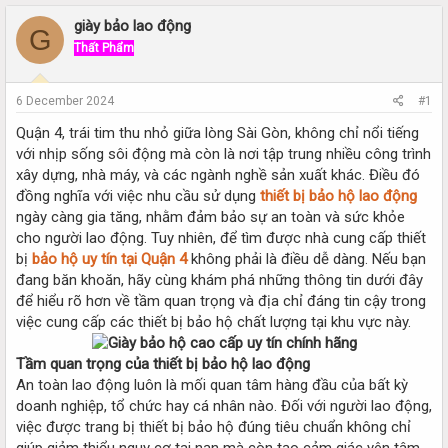
r
a
e
r
giày bảo lao động
G
a
t
Thất Phẩm
d
d
s
a
t
t
6 December 2024
#1
a
e
r
Quận 4, trái tim thu nhỏ giữa lòng Sài Gòn, không chỉ nổi tiếng
t
với nhịp sống sôi động mà còn là nơi tập trung nhiều công trình
e
xây dựng, nhà máy, và các ngành nghề sản xuất khác. Điều đó
r
đồng nghĩa với việc nhu cầu sử dụng
thiết bị bảo hộ lao động
ngày càng gia tăng, nhằm đảm bảo sự an toàn và sức khỏe
cho người lao động. Tuy nhiên, để tìm được nhà cung cấp thiết
bị
bảo hộ uy tín tại Quận 4
không phải là điều dễ dàng. Nếu bạn
đang băn khoăn, hãy cùng khám phá những thông tin dưới đây
để hiểu rõ hơn về tầm quan trọng và địa chỉ đáng tin cậy trong
việc cung cấp các thiết bị bảo hộ chất lượng tại khu vực này.
Tầm quan trọng của thiết bị bảo hộ lao động
An toàn lao động luôn là mối quan tâm hàng đầu của bất kỳ
doanh nghiệp, tổ chức hay cá nhân nào. Đối với người lao động,
việc được trang bị thiết bị bảo hộ đúng tiêu chuẩn không chỉ
giúp giảm thiểu nguy cơ tai nạn mà còn tạo cảm giác yên tâm