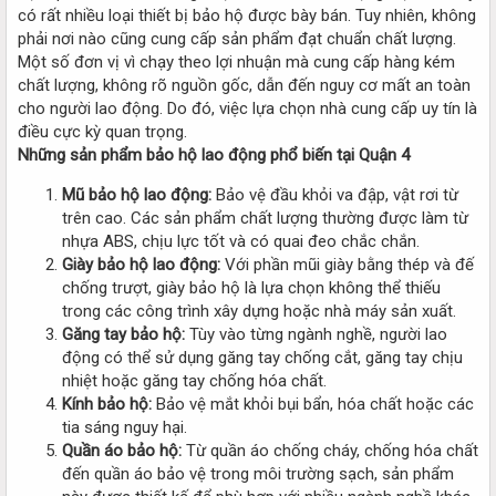
có rất nhiều loại thiết bị bảo hộ được bày bán. Tuy nhiên, không
phải nơi nào cũng cung cấp sản phẩm đạt chuẩn chất lượng.
Một số đơn vị vì chạy theo lợi nhuận mà cung cấp hàng kém
chất lượng, không rõ nguồn gốc, dẫn đến nguy cơ mất an toàn
cho người lao động. Do đó, việc lựa chọn nhà cung cấp uy tín là
điều cực kỳ quan trọng.
Những sản phẩm bảo hộ lao động phổ biến tại Quận 4
Mũ bảo hộ lao động:
Bảo vệ đầu khỏi va đập, vật rơi từ
trên cao. Các sản phẩm chất lượng thường được làm từ
nhựa ABS, chịu lực tốt và có quai đeo chắc chắn.
Giày bảo hộ lao động:
Với phần mũi giày bằng thép và đế
chống trượt, giày bảo hộ là lựa chọn không thể thiếu
trong các công trình xây dựng hoặc nhà máy sản xuất.
Găng tay bảo hộ:
Tùy vào từng ngành nghề, người lao
động có thể sử dụng găng tay chống cắt, găng tay chịu
nhiệt hoặc găng tay chống hóa chất.
Kính bảo hộ:
Bảo vệ mắt khỏi bụi bẩn, hóa chất hoặc các
tia sáng nguy hại.
Quần áo bảo hộ:
Từ quần áo chống cháy, chống hóa chất
đến quần áo bảo vệ trong môi trường sạch, sản phẩm