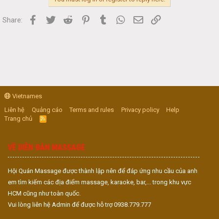
Facebook
Twitter
Reddit
Pinterest
Tumblr
WhatsApp
Email
Link
Share:
Vietnames
Liên hệ
Quảng cáo
Terms and rules
Privacy policy
Help
Trang chủ
R
S
S
VỀ DIỄN ĐÀN MASSAGE
Hội Quán Massage được thành lập nên để đáp ứng nhu cầu của anh
em tìm kiếm các địa điểm massage, karaoke, bar,... trong khu vực
HCM cũng như toàn quốc.
Vui lòng liên hệ Admin để được hỗ trợ 0938.779.777