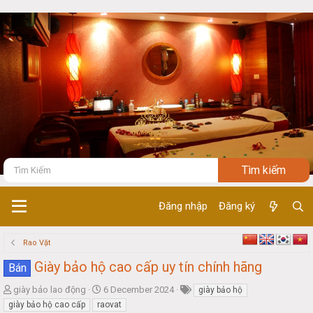
Đăng nhập
Đăng ký
Rao Vặt
Giày bảo hộ cao cấp uy tín chính hãng
Bán
T
S
giày bảo lao động
6 December 2024
giày bảo hộ
h
t
giày bảo hộ cao cấp
raovat