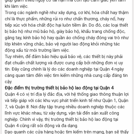
khi làm việc.
Trong các ngành nghề như xây dựng, cơ khí, hóa chất hay thậm
chí là thực phẩm, những rủi ro như chấn thương, cháy nổ, hay
tiếp xúc với hóa chất độc hại luôn tiềm ẩn. Do đó, các loại thiết
bị bảo hộ như mũ bảo hộ, giày bảo hộ, khẩu trang chống độc,
găng tay, kính bảo hộ hay quần áo chống cháy đóng vai trò như
lớp khiên vững chắc, bảo vệ người lao động khỏi những tác
động xấu từ môi trường làm việc.
Tuy nhiên, để đảm bảo hiệu quả bảo vệ, các thiết bị này phải
đạt chuẩn chất lượng và được cung cấp bởi những đơn vị uy
tín. Đây cũng chính là lý do các doanh nghiệp tại Quận 4 ngày
càng quan tâm đến việc tìm kiếm những nhà cung cấp đáng tin
cậy.
Đặc điểm thị trường thiết bị bảo hộ lao động tại Quận 4
Quận 4 có vị trí địa lý đắc địa, với hệ thống giao thông thuận lợi
và tiếp giáp với các khu vực phát triển kinh tế như Quận 1, Quận
7, và Quận 8. Nơi đây tập trung nhiều doanh nghiệp thuộc các
lĩnh vực khác nhau, từ xây dựng, vận tải đến sản xuất công
nghiệp. Chính vì vậy, thị trường thiết bị bảo hộ lao động tại
Quận 4 cũng rất sôi động và đa dạng.
Dạo quanh các cửa hàng hoặc tìm kiếm trên mạng, bạn sẽ thấy