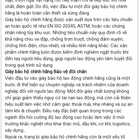
chất, điện giật. Do đó, việc đầu tư một đôi giày bảo hộ chính
hãng là hoàn toàn cần thiết và xứng đáng.
Giày bảo hộ chính hãng được sản xuất dựa trên các tiêu chuẩn
an toàn quốc tế như EN ISO 20345, ASTM, hoặc các chứng
nhận riêng tùy khu vực. Những tiêu chuẩn này quy định rõ về
khả năng chịu va đập, chống trơn trượt, chống đâm xuyên,
chống tĩnh điện, chịu nhiệt, và nhiều tính năng khác. Các sản
phẩm chính hãng luôn được kiểm định nghiêm ngặt trước khi
đến tay người tiêu dùng, giúp người lao động yên tâm tuyệt đối
trong quá trình sử dụng.
Giày bảo hộ chính hãng Bảo vệ đôi chân
Việc đầu tư vào giày bảo hộ lao động chính hãng cũng là một
bước đi thể hiện sự chuyên nghiệp và trách nhiệm của doanh
nghiệp đối với người lao động. Một đôi giày chất lượng không
chỉ giúp giảm thiểu nguy cơ tai nạn lao động, mà còn cải thiện
hiệu suất làm việc nhờ cảm giác thoải mái, nhẹ nhàng và sự an
tâm khi di chuyển. Điều này đặc biệt quan trọng trong các
ngành đòi hỏi cường độ lao động cao hoặc làm việc ở môi
trường khắc nghiệt như khai thác mỏ, dầu khí, cơ khí, logistics,
xây dựng...
Ngoài ra, trang bị giày bảo hộ chính hãng còn là một yếu tố