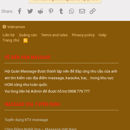
Facebook
Twitter
Reddit
Pinterest
Tumblr
WhatsApp
Email
Link
Share:
Vietnames
Liên hệ
Quảng cáo
Terms and rules
Privacy policy
Help
Trang chủ
R
S
S
VỀ DIỄN ĐÀN MASSAGE
Hội Quán Massage được thành lập nên để đáp ứng nhu cầu của anh
em tìm kiếm các địa điểm massage, karaoke, bar,... trong khu vực
HCM cũng như toàn quốc.
Vui lòng liên hệ Admin để được hỗ trợ 0938.779.777
MASSAGE VUA TUYỂN DỤNG
Tuyển dụng KTV massage
Cộng Đồng Nghề Spa – Massage Việt Nam