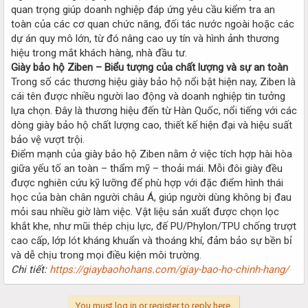
quan trọng giúp doanh nghiệp đáp ứng yêu cầu kiểm tra an
toàn của các cơ quan chức năng, đối tác nước ngoài hoặc các
dự án quy mô lớn, từ đó nâng cao uy tín và hình ảnh thương
hiệu trong mắt khách hàng, nhà đầu tư.
Giày bảo hộ Ziben – Biểu tượng của chất lượng và sự an toàn
Trong số các thương hiệu giày bảo hộ nổi bật hiện nay, Ziben là
cái tên được nhiều người lao động và doanh nghiệp tin tưởng
lựa chọn. Đây là thương hiệu đến từ Hàn Quốc, nổi tiếng với các
dòng giày bảo hộ chất lượng cao, thiết kế hiện đại và hiệu suất
bảo vệ vượt trội.
Điểm mạnh của giày bảo hộ Ziben nằm ở việc tích hợp hài hòa
giữa yếu tố an toàn – thẩm mỹ – thoải mái. Mỗi đôi giày đều
được nghiên cứu kỹ lưỡng để phù hợp với đặc điểm hình thái
học của bàn chân người châu Á, giúp người dùng không bị đau
mỏi sau nhiều giờ làm việc. Vật liệu sản xuất được chọn lọc
khắt khe, như mũi thép chịu lực, đế PU/Phylon/TPU chống trượt
cao cấp, lớp lót kháng khuẩn và thoáng khí, đảm bảo sự bền bỉ
và dễ chịu trong mọi điều kiện môi trường.
Chi tiết:
https://giaybaohohans.com/giay-bao-ho-chinh-hang/
You must log in or register to reply here.