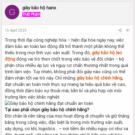
r
a
e
r
giày bảo hộ hans
G
a
t
Thất Phẩm
d
d
s
a
t
t
15 April 2025
#1
a
e
r
Trong thời đại công nghiệp hóa – hiện đại hóa ngày nay, việc
t
đảm bảo an toàn lao động đã trở thành một phần không thể
e
thiếu trong mọi lĩnh vực sản xuất. Trong đó,
giày bảo hộ lao
r
động
đóng vai trò then chốt trong việc bảo vệ đôi chân – bộ
phận chịu nhiều áp lực và nguy cơ chấn thương nhất trong quá
trình làm việc. Tuy nhiên, không phải đôi giày nào cũng có thể
đảm nhận tốt vai trò này. Chỉ những
giày bảo hộ chính hãng
,
đạt chuẩn an toàn mới thực sự mang lại hiệu quả bảo vệ cao,
đồng thời đảm bảo sự thoải mái, bền bỉ và phù hợp với môi
trường làm việc khắc nghiệt.
Tại sao phải chọn giày bảo hộ chính hãng?
Đôi chân là nền tảng của mọi hoạt động di chuyển và giữ thăng
bằng trong công việc, đặc biệt là trong môi trường sản xuất,
xây dựng, cơ khí, logistics… – nơi tiềm ẩn nhiều nguy cơ như va
đập, trượt ngã, vật nặng rơi, hay thậm chí là tiếp xúc với hóa