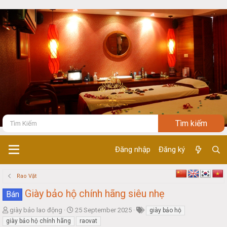
Đăng nhập
Đăng ký
Rao Vặt
Giày bảo hộ chính hãng siêu nhẹ
Bán
T
S
giày bảo lao động
25 September 2025
giày bảo hộ
h
t
giày bảo hộ chính hãng
raovat