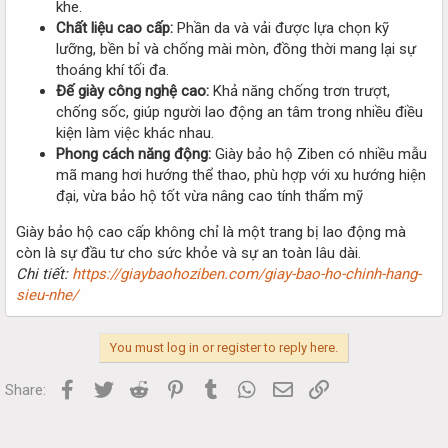
khe.
Chất liệu cao cấp:
Phần da và vải được lựa chọn kỹ
lưỡng, bền bỉ và chống mài mòn, đồng thời mang lại sự
thoáng khí tối đa.
Đế giày công nghệ cao:
Khả năng chống trơn trượt,
chống sốc, giúp người lao động an tâm trong nhiều điều
kiện làm việc khác nhau.
Phong cách năng động:
Giày bảo hộ Ziben có nhiều mẫu
mã mang hơi hướng thể thao, phù hợp với xu hướng hiện
đại, vừa bảo hộ tốt vừa nâng cao tính thẩm mỹ
Giày bảo hộ cao cấp không chỉ là một trang bị lao động mà
còn là sự đầu tư cho sức khỏe và sự an toàn lâu dài.
Chi tiết:
https://giaybaohoziben.com/giay-bao-ho-chinh-hang-
sieu-nhe/
You must log in or register to reply here.
Facebook
Twitter
Reddit
Pinterest
Tumblr
WhatsApp
Email
Link
Share: