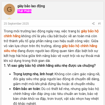
r
a
e
r
giày bảo lao động
G
a
t
Thất Phẩm
d
d
s
a
t
t
25 September 2025
#1
a
e
r
Trong môi trường lao động ngày nay, việc trang bị
giày bảo hộ
t
chính hãng
không chỉ là yêu cầu bắt buộc về an toàn mà còn
e
trở thành yếu tố góp phần nâng cao hiệu suất công việc. Giữa
r
vô vàn lựa chọn trên thị trường, dòng
giày bảo hộ chính hãng
siêu nhẹ
đang được người lao động quan tâm đặc biệt bởi sự
kết hợp hài hòa giữa tính năng bảo vệ vượt trội và sự thoải mái
khi sử dụng trong thời gian dài.
1. Vì sao giày bảo hộ chính hãng siêu nhẹ được ưa chuộng?
Trọng lượng nhẹ, linh hoạt:
Không còn cảm giác nặng nề,
đôi giày siêu nhẹ giúp người lao động di chuyển dễ dàng,
giảm mệt mỏi khi phải đứng lâu hoặc di chuyển nhiều.
Đảm bảo an toàn:
Dù có thiết kế nhẹ, nhưng giày bảo hộ
chính hãng vẫn đáp ứng các tiêu chuẩn an toàn, bảo vệ
bàn chân khỏi va đập, trơn trượt, vật sắc nhọn hay nhiệt
độ khắc nghiệt.