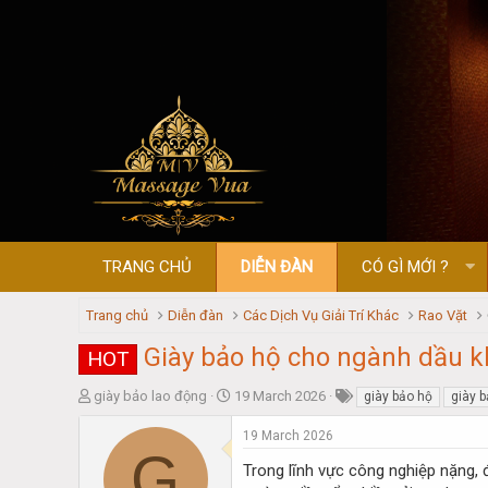
TRANG CHỦ
DIỄN ĐÀN
CÓ GÌ MỚI ?
Trang chủ
Diễn đàn
Các Dịch Vụ Giải Trí Khác
Rao Vặt
Giày bảo hộ cho ngành dầu k
HOT
T
S
giày bảo lao động
19 March 2026
giày bảo hộ
giày 
h
t
r
a
19 March 2026
G
e
r
Trong lĩnh vực công nghiệp nặng, 
a
t