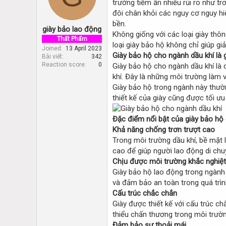
trường tiềm ẩn nhiều rủi ro như trơ
d
d
s
a
đôi chân khỏi các nguy cơ nguy h
t
t
bền.
giày bảo lao động
a
e
Không giống với các loại giày thô
r
Thất Phẩm
loại giày bảo hộ không chỉ giúp g
t
Joined
13 April 2023
Giày bảo hộ cho ngành dầu khí là 
Bài viết
342
e
Reaction score
0
Giày bảo hộ cho ngành dầu khí là 
r
khí. Đây là những môi trường làm v
Giày bảo hộ trong ngành này thườn
thiết kế của giày cũng được tối ưu
Đặc điểm nổi bật của giày bảo hộ
Khả năng chống trơn trượt cao
Trong môi trường dầu khí, bề mặt 
cao để giúp người lao động di chu
Chịu được môi trường khắc nghiệt
Giày bảo hộ lao động trong ngành 
và đảm bảo an toàn trong quá trìn
Cấu trúc chắc chắn
Giày được thiết kế với cấu trúc c
thiểu chấn thương trong môi trườn
Đảm bảo sự thoải mái