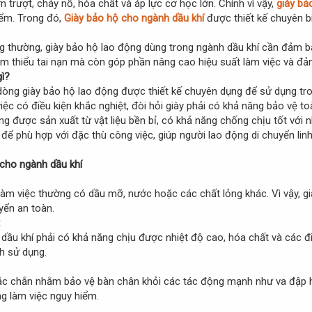
n trượt, cháy nổ, hóa chất và áp lực cơ học lớn. Chính vì vậy,
giày bả
iểm. Trong đó,
Giày bảo hộ cho ngành dầu khí
được thiết kế chuyên b
ng thường, giày bảo hộ lao động dùng trong ngành dầu khí cần đảm b
iảm thiểu tai nạn mà còn góp phần nâng cao hiệu suất làm việc và đ
gì?
dòng giày bảo hộ lao động được thiết kế chuyên dụng để sử dụng tro
iệc có điều kiện khắc nghiệt, đòi hỏi giày phải có khả năng bảo vệ to
g được sản xuất từ vật liệu bền bỉ, có khả năng chống chịu tốt với n
 để phù hợp với đặc thù công việc, giúp người lao động di chuyển linh
 cho ngành dầu khí
làm việc thường có dầu mỡ, nước hoặc các chất lỏng khác. Vì vậy, g
yển an toàn.
dầu khí phải có khả năng chịu được nhiệt độ cao, hóa chất và các đi
h sử dụng.
hắc chắn nhằm bảo vệ bàn chân khỏi các tác động mạnh như va đập ho
g làm việc nguy hiểm.