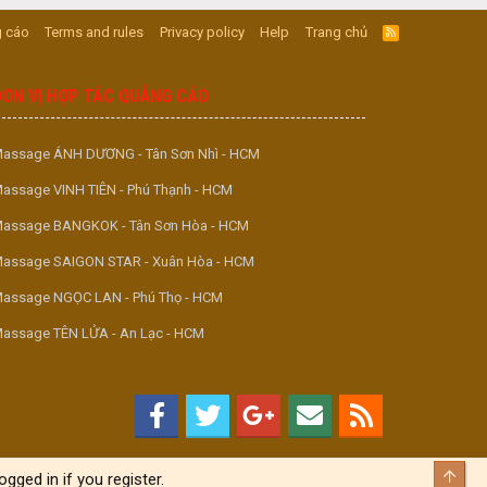
 cáo
Terms and rules
Privacy policy
Help
Trang chủ
R
S
S
ĐƠN VỊ HỢP TÁC QUẢNG CÁO
assage ÁNH DƯƠNG - Tân Sơn Nhì - HCM
assage VINH TIÊN - Phú Thạnh - HCM
assage BANGKOK - Tân Sơn Hòa - HCM
assage SAIGON STAR - Xuân Hòa - HCM
assage NGỌC LAN - Phú Thọ - HCM
assage TÊN LỬA - An Lạc - HCM
Top
gged in if you register.