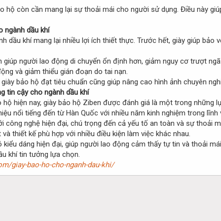
o hộ còn cần mang lại sự thoải mái cho người sử dụng. Điều này giúp
ho ngành dầu khí
 dầu khí mang lại nhiều lợi ích thiết thực. Trước hết, giày giúp bảo 
n giúp người lao động di chuyển ổn định hơn, giảm nguy cơ trượt ngã 
ộng và giảm thiểu gián đoạn do tai nạn.
bị giày bảo hộ đạt tiêu chuẩn cũng giúp nâng cao hình ảnh chuyên ngh
g tin cậy cho ngành dầu khí
 hộ hiện nay, giày bảo hộ Ziben được đánh giá là một trong những 
hiệu nổi tiếng đến từ Hàn Quốc với nhiều năm kinh nghiệm trong lĩnh
ới công nghệ hiện đại, chú trọng đến cả yếu tố an toàn và sự thoải
 và thiết kế phù hợp với nhiều điều kiện làm việc khác nhau.
ó kiểu dáng hiện đại, giúp người lao động cảm thấy tự tin và thoải m
u khí tin tưởng lựa chọn.
om/giay-bao-ho-cho-nganh-dau-khi/