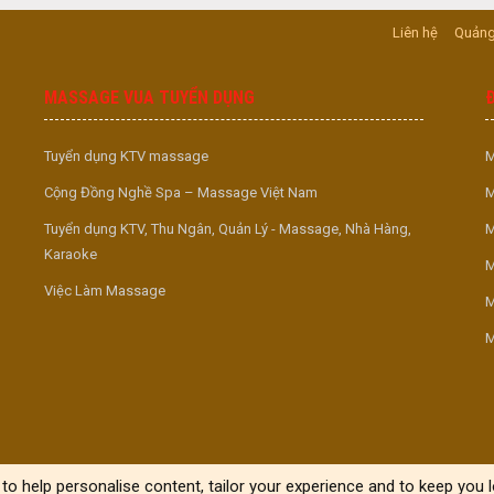
Liên hệ
Quảng
MASSAGE VUA TUYỂN DỤNG
Tuyển dụng KTV massage
M
Cộng Đồng Nghề Spa – Massage Việt Nam
M
Tuyển dụng KTV, Thu Ngân, Quản Lý - Massage, Nhà Hàng,
M
Karaoke
M
Việc Làm Massage
M
M
to help personalise content, tailor your experience and to keep you lo