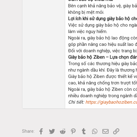
Bên cạnh khả năng bảo vệ, giày bả
không bị mệt mỏi.
Lợi ích khi sử dụng giày bảo hộ c
Việc sử dụng giày bảo hộ cho ngành
làm việc nguy hiểm.
Ngoài ra, giày bảo hộ lao động cò
góp phần nâng cao hiệu suất lao đ
Đối với doanh nghiệp, việc trang 
Giày bảo hộ Ziben – Lựa chọn đán
Trong số các thương hiệu giày bảo
như ngành dầu khí. Đây là thương 
Giày bảo hộ Ziben được thiết kế v
cao, khả năng chống trơn trượt tốt
Ngoài ra, giày bảo hộ Ziben còn c
nhiều doanh nghiệp trong ngành dầ
Chi tiết:
https://giaybaohoziben.c
Facebook
Twitter
Reddit
Pinterest
Tumblr
WhatsApp
Email
Link
Share: