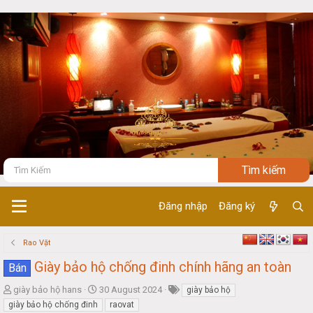
Đăng nhập
Đăng ký
Rao Vặt
Giày bảo hộ chống đinh chính hãng an toàn
Bán
T
S
giày bảo hộ hans
30 August 2024
giày bảo hộ
h
t
giày bảo hộ chống đinh
raovat