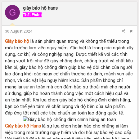
r
a
e
r
giày bảo hộ hans
G
a
t
Thất Phẩm
d
d
s
a
t
t
30 August 2024
#1
a
e
r
Giày bảo hộ
là sản phẩm quan trọng và không thể thiếu trong
t
môi trường làm việc nguy hiểm, đặc biệt là trong các ngành xây
e
dựng, cơ khí, và công nghiệp nặng. Được thiết kế với các tính
r
năng vượt trội như đế giày chống đinh, chống trượt và chất liệu
bền bỉ, giày bảo hộ chống đinh giúp bảo vệ đôi chân của người
lao động khỏi các nguy cơ chấn thương do đinh, mảnh vụn sắc
nhọn, và các vật liệu nguy hiểm khác. Sản phẩm không chỉ
mang lại sự an toàn mà còn đảm bảo sự thoải mái cho người
sử dụng, giúp họ hoàn thành công việc một cách hiệu quả và
an toàn nhất. Khi lựa chọn giày bảo hộ chống đinh chính hãng,
bạn có thể yên tâm về chất lượng và độ bền của sản phẩm,
đáp ứng tốt nhất các tiêu chuẩn an toàn lao động quốc tế.
Giày bảo hộ Hans
là sự lựa chọn hoàn hảo cho những ai làm
việc trong môi trường nguy hiểm và đòi hỏi sự bảo vệ cao cấp.
Với thiết kế đặc biệt và công nghệ tiên tiến, giày bảo hộ Hans