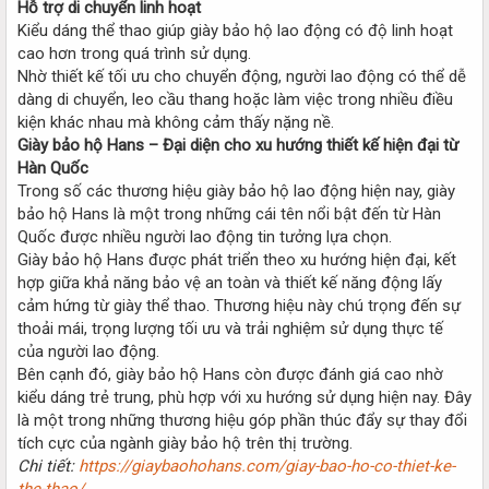
Hỗ trợ di chuyển linh hoạt
Kiểu dáng thể thao giúp giày bảo hộ lao động có độ linh hoạt
cao hơn trong quá trình sử dụng.
Nhờ thiết kế tối ưu cho chuyển động, người lao động có thể dễ
dàng di chuyển, leo cầu thang hoặc làm việc trong nhiều điều
kiện khác nhau mà không cảm thấy nặng nề.
Giày bảo hộ Hans – Đại diện cho xu hướng thiết kế hiện đại từ
Hàn Quốc
Trong số các thương hiệu giày bảo hộ lao động hiện nay, giày
bảo hộ Hans là một trong những cái tên nổi bật đến từ Hàn
Quốc được nhiều người lao động tin tưởng lựa chọn.
Giày bảo hộ Hans được phát triển theo xu hướng hiện đại, kết
hợp giữa khả năng bảo vệ an toàn và thiết kế năng động lấy
cảm hứng từ giày thể thao. Thương hiệu này chú trọng đến sự
thoải mái, trọng lượng tối ưu và trải nghiệm sử dụng thực tế
của người lao động.
Bên cạnh đó, giày bảo hộ Hans còn được đánh giá cao nhờ
kiểu dáng trẻ trung, phù hợp với xu hướng sử dụng hiện nay. Đây
là một trong những thương hiệu góp phần thúc đẩy sự thay đổi
tích cực của ngành giày bảo hộ trên thị trường.
Chi tiết:
https://giaybaohohans.com/giay-bao-ho-co-thiet-ke-
the-thao/