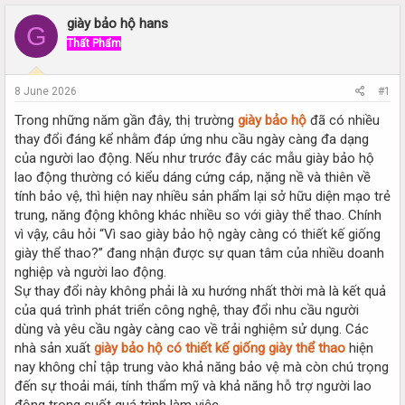
r
a
e
r
giày bảo hộ hans
G
a
t
Thất Phẩm
d
d
s
a
t
t
8 June 2026
#1
a
e
r
Trong những năm gần đây, thị trường
giày bảo hộ
đã có nhiều
t
thay đổi đáng kể nhằm đáp ứng nhu cầu ngày càng đa dạng
e
của người lao động. Nếu như trước đây các mẫu giày bảo hộ
r
lao động thường có kiểu dáng cứng cáp, nặng nề và thiên về
tính bảo vệ, thì hiện nay nhiều sản phẩm lại sở hữu diện mạo trẻ
trung, năng động không khác nhiều so với giày thể thao. Chính
vì vậy, câu hỏi “Vì sao giày bảo hộ ngày càng có thiết kế giống
giày thể thao?” đang nhận được sự quan tâm của nhiều doanh
nghiệp và người lao động.
Sự thay đổi này không phải là xu hướng nhất thời mà là kết quả
của quá trình phát triển công nghệ, thay đổi nhu cầu người
dùng và yêu cầu ngày càng cao về trải nghiệm sử dụng. Các
nhà sản xuất
giày bảo hộ có thiết kế giống giày thể thao
hiện
nay không chỉ tập trung vào khả năng bảo vệ mà còn chú trọng
đến sự thoải mái, tính thẩm mỹ và khả năng hỗ trợ người lao
động trong suốt quá trình làm việc.