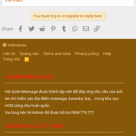
You must log in or register to reply here.
Facebook
Twitter
Reddit
Pinterest
Tumblr
WhatsApp
Email
Link
Share:
Vietnames
Liên hệ
Quảng cáo
Terms and rules
Privacy policy
Help
Trang chủ
R
S
S
VỀ DIỄN ĐÀN MASSAGE
Hội Quán Massage được thành lập nên để đáp ứng nhu cầu của anh
em tìm kiếm các địa điểm massage, karaoke, bar,... trong khu vực
HCM cũng như toàn quốc.
Vui lòng liên hệ Admin để được hỗ trợ 0938.779.777
MASSAGE VUA TUYỂN DỤNG