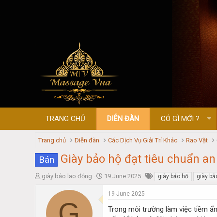
TRANG CHỦ
DIỄN ĐÀN
CÓ GÌ MỚI ?
Trang chủ
Diễn đàn
Các Dịch Vụ Giải Trí Khác
Rao Vặt
Giày bảo hộ đạt tiêu chuẩn a
Bán
T
S
giày bảo lao động
19 June 2025
giày bảo hộ
giày bả
h
t
r
a
19 June 2025
G
e
r
Trong môi trường làm việc tiềm ẩn 
a
t