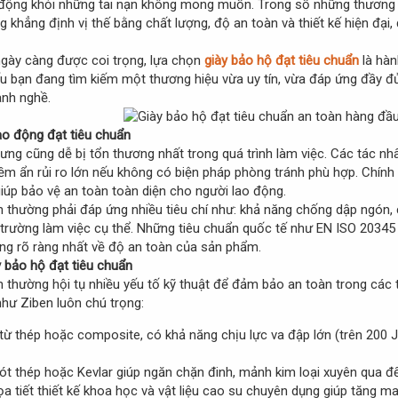
 động khỏi những tai nạn không mong muốn. Trong số những thương hi
 khẳng định vị thế bằng chất lượng, độ an toàn và thiết kế hiện đại,
ngày càng được coi trọng, lựa chọn
giày bảo hộ đạt tiêu chuẩn
là hàn
ếu bạn đang tìm kiếm một thương hiệu vừa uy tín, vừa đáp ứng đầy đủ
ành nghề.
lao động đạt tiêu chuẩn
ưng cũng dễ bị tổn thương nhất trong quá trình làm việc. Các tác nh
iềm ẩn rủi ro lớn nếu không có biện pháp phòng tránh phù hợp. Chính 
giúp bảo vệ an toàn toàn diện cho người lao động.
n thường phải đáp ứng nhiều tiêu chí như: khả năng chống dập ngón, 
 trường làm việc cụ thể. Những tiêu chuẩn quốc tế như EN ISO 2034
g rõ ràng nhất về độ an toàn của sản phẩm.
 bảo hộ đạt tiêu chuẩn
n thường hội tụ nhiều yếu tố kỹ thuật để đảm bảo an toàn trong các
như Ziben luôn chú trọng:
ừ thép hoặc composite, có khả năng chịu lực va đập lớn (trên 200 J
ót thép hoặc Kevlar giúp ngăn chặn đinh, mảnh kim loại xuyên qua đế
a tiết thiết kế khoa học và vật liệu cao su chuyên dụng giúp tăng ma