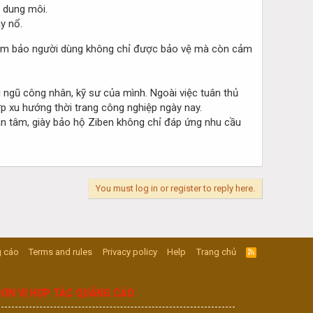
 dung môi.
y nổ.
 đảm bảo người dùng không chỉ được bảo vệ mà còn cảm
 ngũ công nhân, kỹ sư của mình. Ngoài việc tuân thủ
ợp xu hướng thời trang công nghiệp ngày nay.
ận tâm, giày bảo hộ Ziben không chỉ đáp ứng nhu cầu
You must log in or register to reply here.
 cáo
Terms and rules
Privacy policy
Help
Trang chủ
R
S
S
ĐƠN VỊ HỢP TÁC QUẢNG CÁO