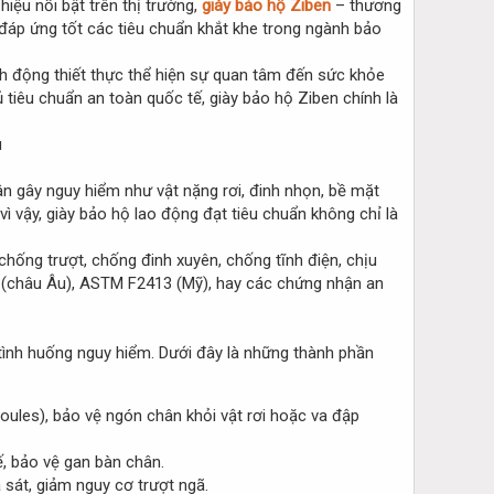
ệu nổi bật trên thị trường,
giày bảo hộ Ziben
– thương
 đáp ứng tốt các tiêu chuẩn khắt khe trong ngành bảo
h động thiết thực thể hiện sự quan tâm đến sức khỏe
 tiêu chuẩn an toàn quốc tế, giày bảo hộ Ziben chính là
ân gây nguy hiểm như vật nặng rơi, đinh nhọn, bề mặt
vì vậy, giày bảo hộ lao động đạt tiêu chuẩn không chỉ là
chống trượt, chống đinh xuyên, chống tĩnh điện, chịu
5 (châu Âu), ASTM F2413 (Mỹ), hay các chứng nhận an
 tình huống nguy hiểm. Dưới đây là những thành phần
oules), bảo vệ ngón chân khỏi vật rơi hoặc va đập
, bảo vệ gan bàn chân.
 sát, giảm nguy cơ trượt ngã.