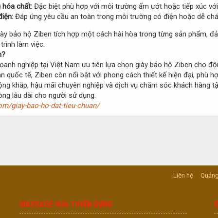
 hóa chất:
Đặc biệt phù hợp với môi trường ẩm ướt hoặc tiếp xúc với
iện:
Đáp ứng yêu cầu an toàn trong môi trường có điện hoặc dễ chá
giày bảo hộ Ziben tích hợp một cách hài hòa trong từng sản phẩm,
trình làm việc.
n?
anh nghiệp tại Việt Nam ưu tiên lựa chọn giày bảo hộ Ziben cho đội
n quốc tế, Ziben còn nổi bật với phong cách thiết kế hiện đại, phù h
rộng khắp, hậu mãi chuyên nghiệp và dịch vụ chăm sóc khách hàng t
ng lâu dài cho người sử dụng.
om/giay-bao-ho-dat-tieu-chuan/
Liên hệ
Quảng
MASSAGE VUA TUYỂN DỤNG