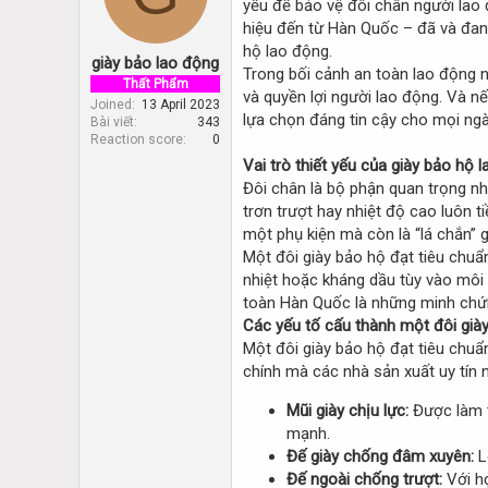
yếu để bảo vệ đôi chân người lao
d
d
s
a
hiệu đến từ Hàn Quốc – đã và đang
t
t
hộ lao động.
giày bảo lao động
a
e
Trong bối cảnh an toàn lao động 
r
Thất Phẩm
và quyền lợi người lao động. Và n
t
Joined
13 April 2023
lựa chọn đáng tin cậy cho mọi ng
Bài viết
343
e
Reaction score
0
r
Vai trò thiết yếu của giày bảo hộ 
Đôi chân là bộ phận quan trọng nh
trơn trượt hay nhiệt độ cao luôn t
một phụ kiện mà còn là “lá chắn” 
Một đôi giày bảo hộ đạt tiêu chuẩ
nhiệt hoặc kháng dầu tùy vào môi
toàn Hàn Quốc là những minh chứn
Các yếu tố cấu thành một đôi giày
Một đôi giày bảo hộ đạt tiêu chuẩ
chính mà các nhà sản xuất uy tín 
Mũi giày chịu lực:
Được làm t
mạnh.
Đế giày chống đâm xuyên:
L
Đế ngoài chống trượt:
Với họ