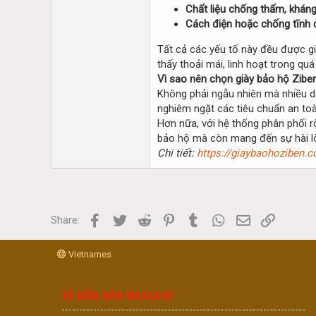
Chất liệu chống thấm, kháng
Cách điện hoặc chống tĩnh đ
Tất cả các yếu tố này đều được 
thấy thoải mái, linh hoạt trong quá 
Vì sao nên chọn giày bảo hộ Zibe
Không phải ngẫu nhiên mà nhiều do
nghiêm ngặt các tiêu chuẩn an toà
Hơn nữa, với hệ thống phân phối 
bảo hộ mà còn mang đến sự hài lò
Chi tiết:
https://giaybaohoziben.c
Facebook
Twitter
Reddit
Pinterest
Tumblr
WhatsApp
Email
Link
Share:
Vietnames
VỀ DIỄN ĐÀN MASSAGE