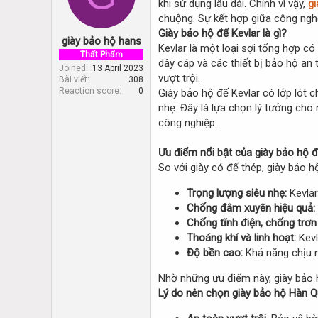
khi sử dụng lâu dài. Chính vì vậy,
gi
d
d
s
a
chuộng. Sự kết hợp giữa công nghệ 
t
t
Giày bảo hộ đế Kevlar là gì?
giày bảo hộ hans
a
e
Kevlar là một loại sợi tổng hợp c
r
Thất Phẩm
dây cáp và các thiết bị bảo hộ an 
t
Joined
13 April 2023
vượt trội.
Bài viết
308
e
Reaction score
0
Giày bảo hộ đế Kevlar có lớp lót 
r
nhẹ. Đây là lựa chọn lý tưởng cho
công nghiệp.
Ưu điểm nổi bật của giày bảo hộ đ
So với giày có đế thép, giày bảo 
Trọng lượng siêu nhẹ:
Kevlar
Chống đâm xuyên hiệu quả:
Chống tĩnh điện, chống trơn 
Thoáng khí và linh hoạt:
Kevl
Độ bền cao:
Khả năng chịu nh
Nhờ những ưu điểm này, giày bảo h
Lý do nên chọn giày bảo hộ Hàn Q