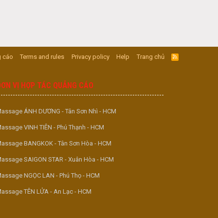
 cáo
Terms and rules
Privacy policy
Help
Trang chủ
R
S
S
ĐƠN VỊ HỢP TÁC QUẢNG CÁO
assage ÁNH DƯƠNG - Tân Sơn Nhì - HCM
assage VINH TIÊN - Phú Thạnh - HCM
assage BANGKOK - Tân Sơn Hòa - HCM
assage SAIGON STAR - Xuân Hòa - HCM
assage NGỌC LAN - Phú Thọ - HCM
assage TÊN LỬA - An Lạc - HCM