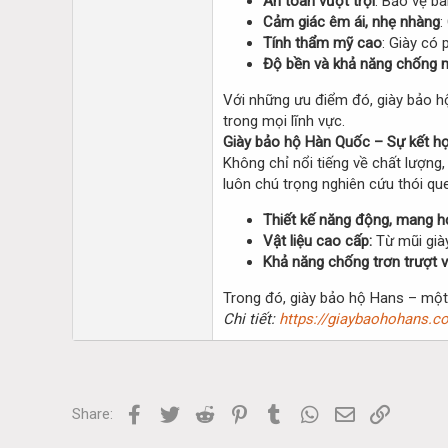
An toàn vượt trội
: Bảo vệ bà
Cảm giác êm ái, nhẹ nhàng
:
Tính thẩm mỹ cao
: Giày có
Độ bền và khả năng chống 
Với những ưu điểm đó, giày bảo h
trong mọi lĩnh vực.
Giày bảo hộ Hàn Quốc – Sự kết hợp
Không chỉ nổi tiếng về chất lượng
luôn chú trọng nghiên cứu thói que
Thiết kế năng động, mang h
Vật liệu cao cấp:
Từ mũi giày
Khả năng chống trơn trượt 
Trong đó, giày bảo hộ Hans – một
Chi tiết:
https://giaybaohohans.co
Facebook
Twitter
Reddit
Pinterest
Tumblr
WhatsApp
Email
Link
Share: