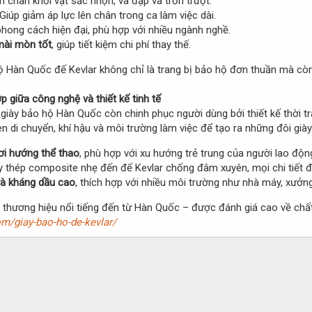
n chân khỏi vật sắc nhọn, va đập và trơn trượt.
 Giúp giảm áp lực lên chân trong ca làm việc dài.
 phong cách hiện đại, phù hợp với nhiều ngành nghề.
mài mòn tốt
, giúp tiết kiệm chi phí thay thế.
ộ Hàn Quốc đế Kevlar không chỉ là trang bị bảo hộ đơn thuần mà còn
 giữa công nghệ và thiết kế tinh tế
, giày bảo hộ Hàn Quốc còn chinh phục người dùng bởi thiết kế thời 
n di chuyển, khí hậu và môi trường làm việc để tạo ra những đôi giày
ơi hướng thể thao
, phù hợp với xu hướng trẻ trung của người lao động
 thép composite nhẹ đến đế Kevlar chống đâm xuyên, mọi chi tiết đ
và kháng dầu cao
, thích hợp với nhiều môi trường như nhà máy, xưởn
 thương hiệu nổi tiếng đến từ Hàn Quốc – được đánh giá cao về chất
m/giay-bao-ho-de-kevlar/