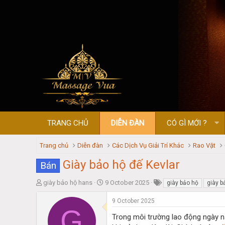
TRANG CHỦ
DIỄN ĐÀN
CÓ GÌ MỚI ?
Trang chủ
Diễn đàn
Các Dịch Vụ Giải Trí Khác
Rao Vặt
Giày bảo hộ đế Kevlar
Bán
T
S
giày bảo hộ hans
9 October 2025
giày bảo hộ
giày b
h
t
r
a
9 October 2025
G
e
r
Trong môi trường lao động ngày na
a
t