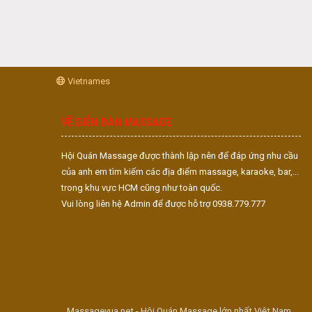
Vietnames
VỀ DIỄN ĐÀN MASSAGE
Hội Quán Massage được thành lập nên để đáp ứng nhu cầu
của anh em tìm kiếm các địa điểm massage, karaoke, bar,...
trong khu vực HCM cũng như toàn quốc.
Vui lòng liên hệ Admin để được hỗ trợ 0938.779.777
Massagevua.net - Hội Quán Massage lớn nhất Việt Nam