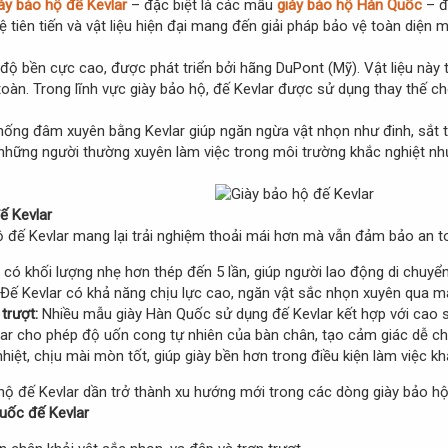
ày bảo hộ đế Kevlar
– đặc biệt là các mẫu
giày bảo hộ Hàn Quốc
– đ
tiên tiến và vật liệu hiện đại mang đến giải pháp bảo vệ toàn diện mà
ó độ bền cực cao, được phát triển bởi hãng DuPont (Mỹ). Vật liệu nà
toàn. Trong lĩnh vực giày bảo hộ, đế Kevlar được sử dụng thay thế c
chống đâm xuyên bằng Kevlar giúp ngăn ngừa vật nhọn như đinh, sắt 
 những người thường xuyên làm việc trong môi trường khắc nghiệt nh
ế Kevlar
hộ đế Kevlar mang lại trải nghiệm thoải mái hơn mà vẫn đảm bảo an 
 có khối lượng nhẹ hơn thép đến 5 lần, giúp người lao động di chuyển 
Đế Kevlar có khả năng chịu lực cao, ngăn vật sắc nhọn xuyên qua 
trượt:
Nhiều mẫu giày Hàn Quốc sử dụng đế Kevlar kết hợp với cao su
ar cho phép độ uốn cong tự nhiên của bàn chân, tạo cảm giác dễ chịu
iệt, chịu mài mòn tốt, giúp giày bền hơn trong điều kiện làm việc kh
ộ đế Kevlar dần trở thành xu hướng mới trong các dòng giày bảo hộ
uốc đế Kevlar