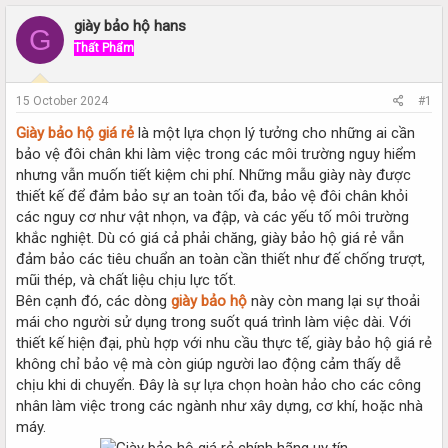
r
a
e
r
giày bảo hộ hans
G
a
t
Thất Phẩm
d
d
s
a
t
t
15 October 2024
#1
a
e
r
Giày bảo hộ giá rẻ
là một lựa chọn lý tưởng cho những ai cần
t
bảo vệ đôi chân khi làm việc trong các môi trường nguy hiểm
e
nhưng vẫn muốn tiết kiệm chi phí. Những mẫu giày này được
r
thiết kế để đảm bảo sự an toàn tối đa, bảo vệ đôi chân khỏi
các nguy cơ như vật nhọn, va đập, và các yếu tố môi trường
khắc nghiệt. Dù có giá cả phải chăng, giày bảo hộ giá rẻ vẫn
đảm bảo các tiêu chuẩn an toàn cần thiết như đế chống trượt,
mũi thép, và chất liệu chịu lực tốt.
Bên cạnh đó, các dòng
giày bảo hộ
này còn mang lại sự thoải
mái cho người sử dụng trong suốt quá trình làm việc dài. Với
thiết kế hiện đại, phù hợp với nhu cầu thực tế, giày bảo hộ giá rẻ
không chỉ bảo vệ mà còn giúp người lao động cảm thấy dễ
chịu khi di chuyển. Đây là sự lựa chọn hoàn hảo cho các công
nhân làm việc trong các ngành như xây dựng, cơ khí, hoặc nhà
máy.