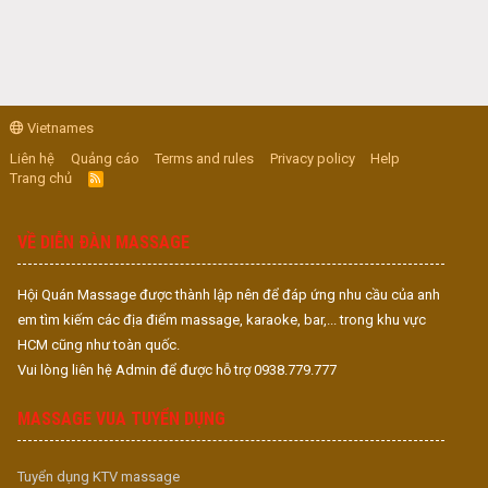
Vietnames
Liên hệ
Quảng cáo
Terms and rules
Privacy policy
Help
Trang chủ
R
S
S
VỀ DIỄN ĐÀN MASSAGE
Hội Quán Massage được thành lập nên để đáp ứng nhu cầu của anh
em tìm kiếm các địa điểm massage, karaoke, bar,... trong khu vực
HCM cũng như toàn quốc.
Vui lòng liên hệ Admin để được hỗ trợ 0938.779.777
MASSAGE VUA TUYỂN DỤNG
Tuyển dụng KTV massage