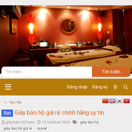
Đăng nhập
Đăng ký
Rao Vặt
Giày bảo hộ giá rẻ chính hãng uy tín
Bán
T
S
giày bảo hộ hans
15 October 2024
giày bảo hộ
h
t
giày bảo hộ giá rẻ
raovat