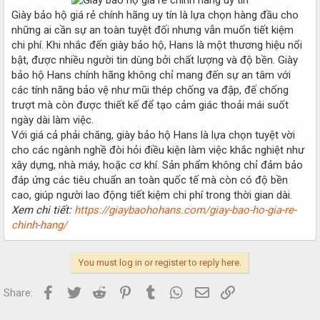
Giày bảo hộ giá rẻ chính hãng uy tín là lựa chọn hàng đầu cho
những ai cần sự an toàn tuyệt đối nhưng vẫn muốn tiết kiệm
chi phí. Khi nhắc đến giày bảo hộ, Hans là một thương hiệu nổi
bật, được nhiều người tin dùng bởi chất lượng và độ bền. Giày
bảo hộ Hans chính hãng không chỉ mang đến sự an tâm với
các tính năng bảo vệ như mũi thép chống va đập, đế chống
trượt mà còn được thiết kế để tạo cảm giác thoải mái suốt
ngày dài làm việc.
Với giá cả phải chăng, giày bảo hộ Hans là lựa chọn tuyệt vời
cho các ngành nghề đòi hỏi điều kiện làm việc khắc nghiệt như
xây dựng, nhà máy, hoặc cơ khí. Sản phẩm không chỉ đảm bảo
đáp ứng các tiêu chuẩn an toàn quốc tế mà còn có độ bền
cao, giúp người lao động tiết kiệm chi phí trong thời gian dài.
Xem chi tiết:
https://giaybaohohans.com/giay-bao-ho-gia-re-
chinh-hang/
You must log in or register to reply here.
Facebook
Twitter
Reddit
Pinterest
Tumblr
WhatsApp
Email
Link
Share: