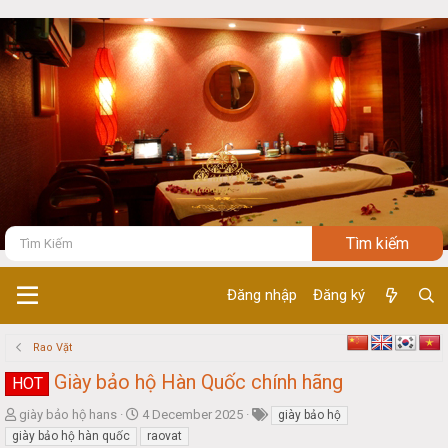
Đăng nhập
Đăng ký
Rao Vặt
Giày bảo hộ Hàn Quốc chính hãng
HOT
T
S
giày bảo hộ hans
4 December 2025
giày bảo hộ
h
t
giày bảo hộ hàn quốc
raovat