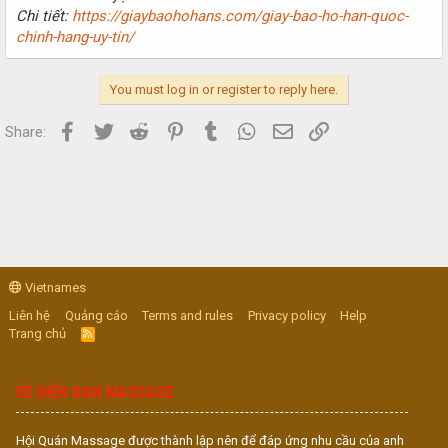
Chi tiết:
https://giaybaohohans.com/giay-bao-ho-han-quoc-
chinh-hang-uy-tin/
You must log in or register to reply here.
Facebook
Twitter
Reddit
Pinterest
Tumblr
WhatsApp
Email
Link
Share:
Vietnames
Liên hệ
Quảng cáo
Terms and rules
Privacy policy
Help
Trang chủ
R
S
S
VỀ DIỄN ĐÀN MASSAGE
Hội Quán Massage được thành lập nên để đáp ứng nhu cầu của anh