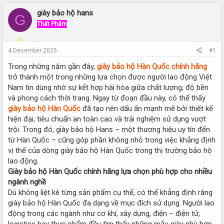
r
a
e
r
giày bảo hộ hans
G
a
t
Thất Phẩm
d
d
s
a
t
t
4 December 2025
#1
a
e
r
Trong những năm gần đây,
giày bảo hộ Hàn Quốc chính hãng
t
trở thành một trong những lựa chọn được người lao động Việt
e
Nam tin dùng nhờ sự kết hợp hài hòa giữa chất lượng, độ bền
r
và phong cách thời trang. Ngay từ đoạn đầu này, có thể thấy
giày bảo hộ Hàn Quốc
đã tạo nên dấu ấn mạnh mẽ bởi thiết kế
hiện đại, tiêu chuẩn an toàn cao và trải nghiệm sử dụng vượt
trội. Trong đó, giày bảo hộ Hans – một thương hiệu uy tín đến
từ Hàn Quốc – cũng góp phần không nhỏ trong việc khẳng định
vị thế của dòng giày bảo hộ Hàn Quốc trong thị trường bảo hộ
lao động.
Giày bảo hộ Hàn Quốc chính hãng lựa chọn phù hợp cho nhiều
ngành nghề
Dù không liệt kê từng sản phẩm cụ thể, có thể khẳng định rằng
giày bảo hộ Hàn Quốc đa dạng về mục đích sử dụng. Người lao
động trong các ngành như cơ khí, xây dựng, điện – điện tử,
logistics hay thực phẩm đều tìm thấy những mẫu giày phù hợp