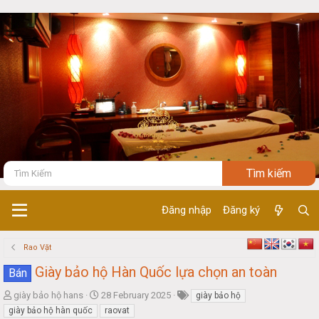
Đăng nhập
Đăng ký
Rao Vặt
Giày bảo hộ Hàn Quốc lựa chọn an toàn
Bán
T
S
giày bảo hộ hans
28 February 2025
giày bảo hộ
h
t
giày bảo hộ hàn quốc
raovat