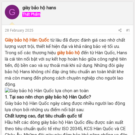
r
a
e
r
giày bảo hộ hans
G
a
t
Thất Phẩm
d
d
s
a
t
t
28 February 2025
#1
a
e
r
Giày bảo hộ Hàn Quốc
từ lâu đã được đánh giá cao nhờ chất
t
lượng vượt trội, thiết kế hiện đại và khả năng bảo vệ tối ưu.
e
Trong số các thương hiệu
giày bảo hộ
đến từ Hàn Quốc, Hans
r
là cái tên nổi bật với sự kết hợp hoàn hảo giữa công nghệ tiên
tiến, độ bền cao và sự thoải mái khi sử dụng. Những đôi giày
bảo hộ Hans không chỉ đáp ứng tiêu chuẩn an toàn khắt khe
mà còn mang đến phong cách chuyên nghiệp cho người lao
động.
1. Tại sao nên chọn giày bảo hộ Hàn Quốc?
Giày bảo hộ Hàn Quốc ngày càng được nhiều người lao động
lựa chọn bởi những ưu điểm nổi bật sau:
Chất lượng cao, đạt tiêu chuẩn quốc tế
Hầu hết các dòng giày bảo hộ Hàn Quốc đều được sản xuất
theo tiêu chuẩn quốc tế như ISO 20345, KCS Hàn Quốc và CE
Châu Âu. Những đôi giày này đảm bảo khả năng chống va đập,