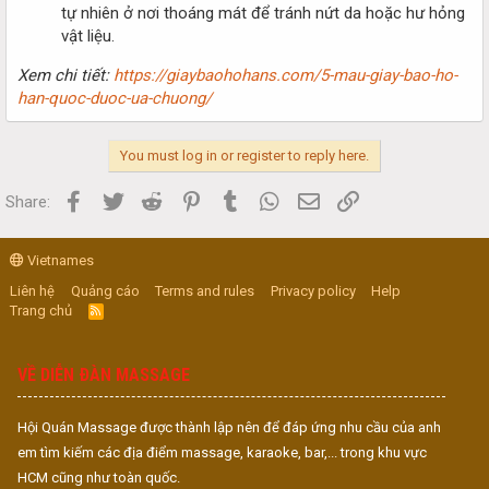
tự nhiên ở nơi thoáng mát để tránh nứt da hoặc hư hỏng
vật liệu.
Xem chi tiết:
https://giaybaohohans.com/5-mau-giay-bao-ho-
han-quoc-duoc-ua-chuong/
You must log in or register to reply here.
Facebook
Twitter
Reddit
Pinterest
Tumblr
WhatsApp
Email
Link
Share:
Vietnames
Liên hệ
Quảng cáo
Terms and rules
Privacy policy
Help
Trang chủ
R
S
S
VỀ DIỄN ĐÀN MASSAGE
Hội Quán Massage được thành lập nên để đáp ứng nhu cầu của anh
em tìm kiếm các địa điểm massage, karaoke, bar,... trong khu vực
HCM cũng như toàn quốc.