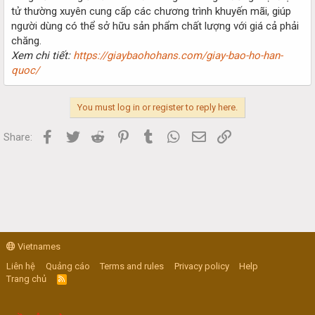
tử thường xuyên cung cấp các chương trình khuyến mãi, giúp
người dùng có thể sở hữu sản phẩm chất lượng với giá cả phải
chăng.
Xem chi tiết:
https://giaybaohohans.com/giay-bao-ho-han-
quoc/
You must log in or register to reply here.
Facebook
Twitter
Reddit
Pinterest
Tumblr
WhatsApp
Email
Link
Share:
Vietnames
Liên hệ
Quảng cáo
Terms and rules
Privacy policy
Help
Trang chủ
R
S
S