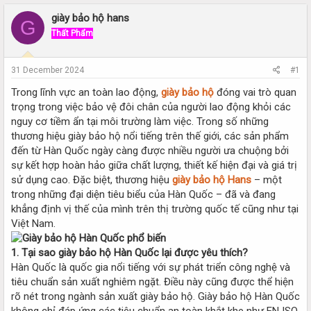
r
a
e
r
giày bảo hộ hans
G
a
t
Thất Phẩm
d
d
s
a
t
t
31 December 2024
#1
a
e
r
Trong lĩnh vực an toàn lao động,
giày bảo hộ
đóng vai trò quan
t
trọng trong việc bảo vệ đôi chân của người lao động khỏi các
e
nguy cơ tiềm ẩn tại môi trường làm việc. Trong số những
r
thương hiệu giày bảo hộ nổi tiếng trên thế giới, các sản phẩm
đến từ Hàn Quốc ngày càng được nhiều người ưa chuộng bởi
sự kết hợp hoàn hảo giữa chất lượng, thiết kế hiện đại và giá trị
sử dụng cao. Đặc biệt, thương hiệu
giày bảo hộ Hans
– một
trong những đại diện tiêu biểu của Hàn Quốc – đã và đang
khẳng định vị thế của mình trên thị trường quốc tế cũng như tại
Việt Nam.
1. Tại sao giày bảo hộ Hàn Quốc lại được yêu thích?
Hàn Quốc là quốc gia nổi tiếng với sự phát triển công nghệ và
tiêu chuẩn sản xuất nghiêm ngặt. Điều này cũng được thể hiện
rõ nét trong ngành sản xuất giày bảo hộ. Giày bảo hộ Hàn Quốc
không chỉ đáp ứng các tiêu chuẩn an toàn khắt khe như EN ISO