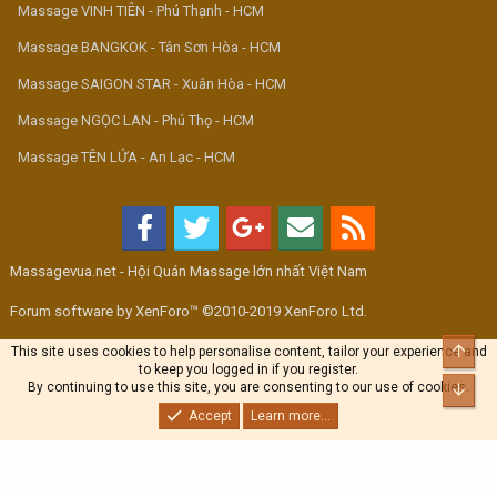
Massage VINH TIÊN - Phú Thạnh - HCM
Massage BANGKOK - Tân Sơn Hòa - HCM
Massage SAIGON STAR - Xuân Hòa - HCM
Massage NGỌC LAN - Phú Thọ - HCM
Massage TÊN LỬA - An Lạc - HCM
Massagevua.net - Hội Quán Massage lớn nhất Việt Nam
Forum software by XenForo™ ©2010-2019 XenForo Ltd.
Top
This site uses cookies to help personalise content, tailor your experience and
to keep you logged in if you register.
By continuing to use this site, you are consenting to our use of cookies.
Bott
Accept
Learn more...