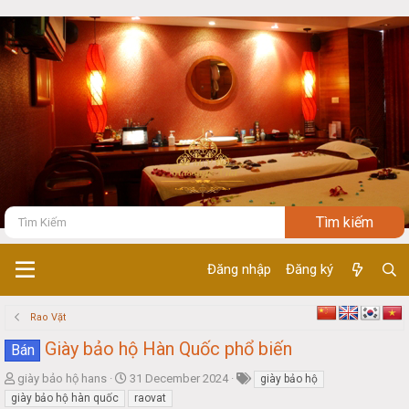
Đăng nhập
Đăng ký
Rao Vặt
Giày bảo hộ Hàn Quốc phổ biến
Bán
T
S
giày bảo hộ hans
31 December 2024
giày bảo hộ
h
t
giày bảo hộ hàn quốc
raovat