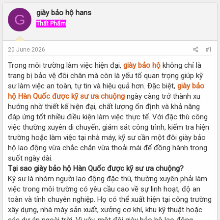
r
a
e
r
giày bảo hộ hans
G
a
t
Thất Phẩm
d
d
s
a
t
t
20 June 2026
#1
a
e
r
Trong môi trường làm việc hiện đại,
giày bảo hộ
không chỉ là
t
trang bị bảo vệ đôi chân mà còn là yếu tố quan trọng giúp kỹ
e
sư làm việc an toàn, tự tin và hiệu quả hơn. Đặc biệt,
giày bảo
r
hộ Hàn Quốc được kỹ sư ưa chuộng
ngày càng trở thành xu
hướng nhờ thiết kế hiện đại, chất lượng ổn định và khả năng
đáp ứng tốt nhiều điều kiện làm việc thực tế. Với đặc thù công
việc thường xuyên di chuyển, giám sát công trình, kiểm tra hiện
trường hoặc làm việc tại nhà máy, kỹ sư cần một đôi giày bảo
hộ lao động vừa chắc chắn vừa thoải mái để đồng hành trong
suốt ngày dài.
Tại sao giày bảo hộ Hàn Quốc được kỹ sư ưa chuộng?
Kỹ sư là nhóm người lao động đặc thù, thường xuyên phải làm
việc trong môi trường có yêu cầu cao về sự linh hoạt, độ an
toàn và tính chuyên nghiệp. Họ có thể xuất hiện tại công trường
xây dựng, nhà máy sản xuất, xưởng cơ khí, khu kỹ thuật hoặc
các dự án ngoài trời. Vì vậy, một đôi giày bảo hộ lao động