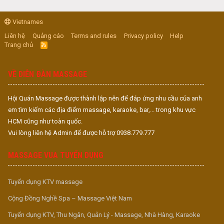
Vietnames
Liên hệ
Quảng cáo
Terms and rules
Privacy policy
Help
Trang chủ
R
S
S
VỀ DIỄN ĐÀN MASSAGE
Hội Quán Massage được thành lập nên để đáp ứng nhu cầu của anh
em tìm kiếm các địa điểm massage, karaoke, bar,... trong khu vực
HCM cũng như toàn quốc.
Vui lòng liên hệ Admin để được hỗ trợ 0938.779.777
MASSAGE VUA TUYỂN DỤNG
Tuyển dụng KTV massage
Cộng Đồng Nghề Spa – Massage Việt Nam
Tuyển dụng KTV, Thu Ngân, Quản Lý - Massage, Nhà Hàng, Karaoke