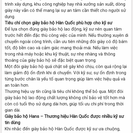
trình xây dựng, khu công nghiệp hay nhà xưởng sản xuất, dòng
giày này vẫn có thể mang lại sự an tâm cần thiết cho người sử
dụng.
Tiêu chí chọn giày bảo hộ Hàn Quốc phù hợp cho kỹ sư
Để lựa chọn đúng giày bảo hộ lao động, kỹ sư nên quan tâm
trước hết đến đặc thù công việc của mình. Nếu thường xuyên di
chuyển ngoài công trình, cần ưu tiên những đôi giày có độ bám
tốt, độ bền cao và cảm giác mang thoải mái. Nếu làm việc
trong nhà máy hoặc khu kỹ thuật, sự nhẹ nhàng và thông
thoáng của giày bảo hộ sẽ đặc biệt quan trọng.
Một đôi giày bảo hộ quá chật sẽ gây khó chịu, còn quá rộng lại
làm giảm độ ổn định khi di chuyển. Với kỹ sư, sự ổn định trong
từng bước chân là yếu tố quan trọng giúp làm việc hiệu quả và
an toàn hơn.
Thương hiệu uy tín cũng là tiêu chí không thể bỏ qua. Một đôi
giày bảo hộ lao động chất lượng không chỉ bảo vệ tốt hơn mà
còn có tuổi thọ sử dụng dài hơn, giúp tối ưu chi phí trong thời
gian dài.
Giày bảo hộ Hans – Thương hiệu Hàn Quốc được nhiều kỹ sư
tin dùng
Khi nhắc đến giày bảo hộ Hàn Quốc được kỹ sư ưa chuộng,