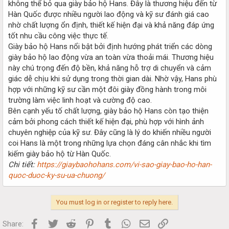
không thể bỏ qua giày bảo hộ Hans. Đây là thương hiệu đến từ
Hàn Quốc được nhiều người lao động và kỹ sư đánh giá cao
nhờ chất lượng ổn định, thiết kế hiện đại và khả năng đáp ứng
tốt nhu cầu công việc thực tế.
Giày bảo hộ Hans nổi bật bởi định hướng phát triển các dòng
giày bảo hộ lao động vừa an toàn vừa thoải mái. Thương hiệu
này chú trọng đến độ bền, khả năng hỗ trợ di chuyển và cảm
giác dễ chịu khi sử dụng trong thời gian dài. Nhờ vậy, Hans phù
hợp với những kỹ sư cần một đôi giày đồng hành trong môi
trường làm việc linh hoạt và cường độ cao.
Bên cạnh yếu tố chất lượng, giày bảo hộ Hans còn tạo thiện
cảm bởi phong cách thiết kế hiện đại, phù hợp với hình ảnh
chuyên nghiệp của kỹ sư. Đây cũng là lý do khiến nhiều người
coi Hans là một trong những lựa chọn đáng cân nhắc khi tìm
kiếm giày bảo hộ từ Hàn Quốc.
Chi tiết:
https://giaybaohohans.com/vi-sao-giay-bao-ho-han-
quoc-duoc-ky-su-ua-chuong/
You must log in or register to reply here.
Facebook
Twitter
Reddit
Pinterest
Tumblr
WhatsApp
Email
Link
Share: