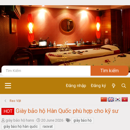
Đăng nhập
Đăng ký
Rao Vặt
Giày bảo hộ Hàn Quốc phù hợp cho kỹ sư
HOT
T
S
giày bảo hộ hans
20 June 2026
giày bảo hộ
h
t
giày bảo hộ hàn quốc
raovat