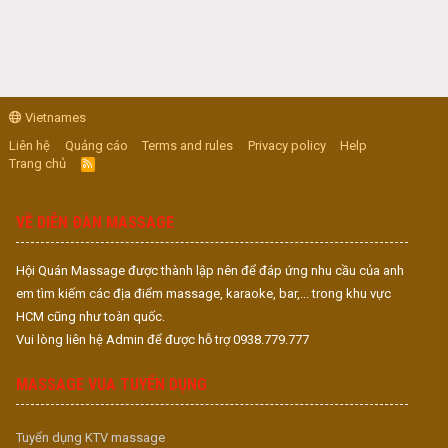
Vietnames
Liên hệ
Quảng cáo
Terms and rules
Privacy policy
Help
Trang chủ
R
S
S
VỀ DIỄN ĐÀN MASSAGE
Hội Quán Massage được thành lập nên để đáp ứng nhu cầu của anh
em tìm kiếm các địa điểm massage, karaoke, bar,... trong khu vực
HCM cũng như toàn quốc.
Vui lòng liên hệ Admin để được hỗ trợ 0938.779.777
MASSAGE VUA TUYỂN DỤNG
Tuyển dụng KTV massage