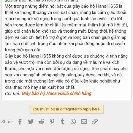
Một trong những điểm nổi bật của giày bảo hộ Hans HS55 là
thiết kế thông thoáng và ôm sát chân, mang lại cảm giác thoải
mái cho người sử dụng trong suốt quá trình làm việc. Lớp lót
bên trong được làm từ chất liệu mềm mại, thấm hút mồ hôi tốt,
giúp đôi chân luôn khô ráo và thoáng mát. Đồng thời, hệ thống
đệm và các chi tiết hỗ trợ ở gót và lòng bàn chân giúp giảm áp
lực, hạn chế tình trạng đau nhức khi phải đứng hoặc di chuyển
trong thời gian dài.
Giày bảo hộ Hans HS55 không chỉ được ưa chuộng vì tính năng
bảo vệ vượt trội mà còn bởi sự đa dạng về mẫu mã và kích
thước, phù hợp với nhiều đối tượng sử dụng. Sản phẩm này phù
hợp với các ngành công nghiệp nặng, xây dựng, cơ khí, và cả
trong các môi trường làm việc có điều kiện khắc nghiệt như
khai thác mỏ hay sản xuất hóa chất.
Chi tiết:
Giày bảo hộ Hans HS55 chính hãng
You must log in or register to reply here.
Facebook
Twitter
Reddit
Pinterest
Tumblr
WhatsApp
Email
Link
Share: