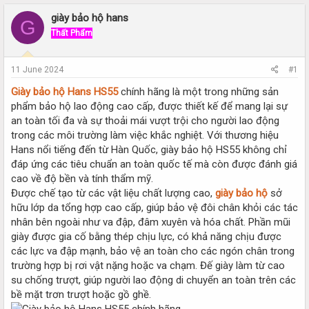
r
a
e
r
giày bảo hộ hans
G
a
t
Thất Phẩm
d
d
s
a
t
t
11 June 2024
#1
a
e
r
Giày bảo hộ Hans HS55
chính hãng là một trong những sản
t
phẩm bảo hộ lao động cao cấp, được thiết kế để mang lại sự
e
an toàn tối đa và sự thoải mái vượt trội cho người lao động
r
trong các môi trường làm việc khắc nghiệt. Với thương hiệu
Hans nổi tiếng đến từ Hàn Quốc, giày bảo hộ HS55 không chỉ
đáp ứng các tiêu chuẩn an toàn quốc tế mà còn được đánh giá
cao về độ bền và tính thẩm mỹ.
Được chế tạo từ các vật liệu chất lượng cao,
giày bảo hộ
sở
hữu lớp da tổng hợp cao cấp, giúp bảo vệ đôi chân khỏi các tác
nhân bên ngoài như va đập, đâm xuyên và hóa chất. Phần mũi
giày được gia cố bằng thép chịu lực, có khả năng chịu được
các lực va đập mạnh, bảo vệ an toàn cho các ngón chân trong
trường hợp bị rơi vật nặng hoặc va chạm. Đế giày làm từ cao
su chống trượt, giúp người lao động di chuyển an toàn trên các
bề mặt trơn trượt hoặc gồ ghề.