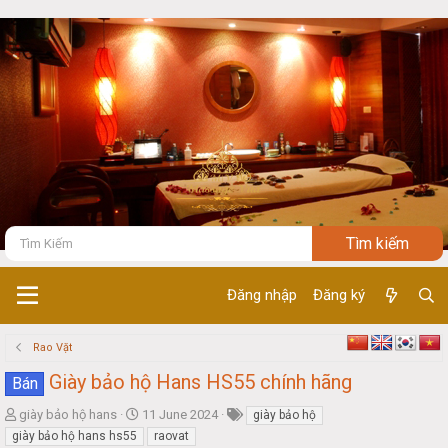
Đăng nhập
Đăng ký
Rao Vặt
Giày bảo hộ Hans HS55 chính hãng
Bán
T
S
giày bảo hộ hans
11 June 2024
giày bảo hộ
h
t
giày bảo hộ hans hs55
raovat