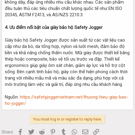
không dây, đáp ứng nhiều nhu cầu khác nhau. Các sản phẩm
đều tuân thủ các tiêu chuẩn chất lượng quốc tế như EN ISO
20345, ASTM F2413, và AS/NZS 2210.3.
4. Ưu điểm nổi bật của giày bảo hộ Safety Jogger
Giày bảo hộ Safety Jogger được sản xuất từ các vật liệu cao
cấp như da bò, da tổng hợp, nylon và lưới mesh, đảm bảo độ
bền và khả năng chống thấm nước. Mũi giày được thiết kế bằng
thép hoặc composite, bảo vệ tối ưu trước va đập. Thiết kế
ergonomics giúp giày ôm sát chân, giảm áp lực và hỗ trợ cột
sống. Bên cạnh tính bảo hộ, giày còn thể hiện phong cách thời
trang với nhiều mẫu mã và màu sắc đa dạng, phù hợp với cả
môi trường làm việc và giải trí, đáp ứng nhu cầu khách hàng.
Nguồn:
https://safetyjoggervietnam.net/thuong-hieu-giay-bao-
ho-jogger/
You must log in or register to reply here.
Facebook
Twitter
Reddit
Pinterest
Tumblr
WhatsApp
Email
Link
Share: