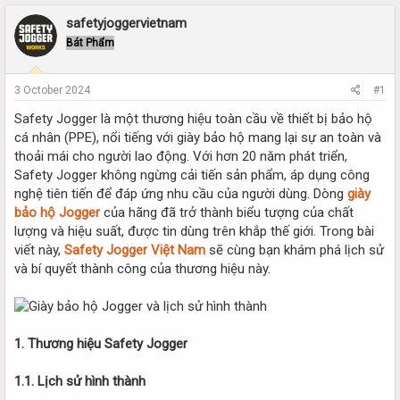
r
a
e
r
safetyjoggervietnam
a
t
Bát Phẩm
d
d
s
a
t
t
3 October 2024
#1
a
e
r
Safety Jogger là một thương hiệu toàn cầu về thiết bị bảo hộ
t
cá nhân (PPE), nổi tiếng với giày bảo hộ mang lại sự an toàn và
e
thoải mái cho người lao động. Với hơn 20 năm phát triển,
r
Safety Jogger không ngừng cải tiến sản phẩm, áp dụng công
nghệ tiên tiến để đáp ứng nhu cầu của người dùng. Dòng
giày
bảo hộ Jogger
của hãng đã trở thành biểu tượng của chất
lượng và hiệu suất, được tin dùng trên khắp thế giới. Trong bài
viết này,
Safety Jogger Việt Nam
sẽ cùng bạn khám phá lịch sử
và bí quyết thành công của thương hiệu này.
1. Thương hiệu Safety Jogger
1.1. Lịch sử hình thành