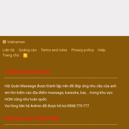
Vietnames
Liên hệ
Quảng cáo
Terms and rules
Privacy policy
Help
Trang chủ
R
S
S
VỀ DIỄN ĐÀN MASSAGE
Hội Quán Massage được thành lập nên để đáp ứng nhu cầu của anh
em tìm kiếm các địa điểm massage, karaoke, bar,... trong khu vực
HCM cũng như toàn quốc.
Vui lòng liên hệ Admin để được hỗ trợ 0938.779.777
MASSAGE VUA TUYỂN DỤNG