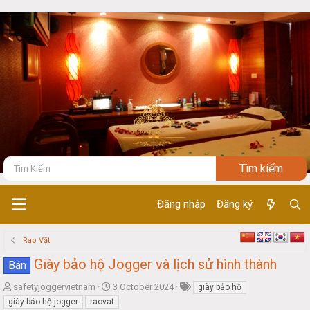
Đăng nhập
Đăng ký
Rao Vặt
Giày bảo hộ Jogger và lịch sử hình thành
Bán
T
S
safetyjoggervietnam
3 October 2024
giày bảo hộ
h
t
giày bảo hộ jogger
raovat