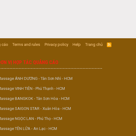
 cáo
Terms and rules
Privacy policy
Help
Trang chủ
R
S
S
ĐƠN VỊ HỢP TÁC QUẢNG CÁO
assage ÁNH DƯƠNG - Tân Sơn Nhì - HCM
assage VINH TIÊN - Phú Thạnh - HCM
assage BANGKOK - Tân Sơn Hòa - HCM
assage SAIGON STAR - Xuân Hòa - HCM
assage NGỌC LAN - Phú Thọ - HCM
assage TÊN LỬA - An Lạc - HCM