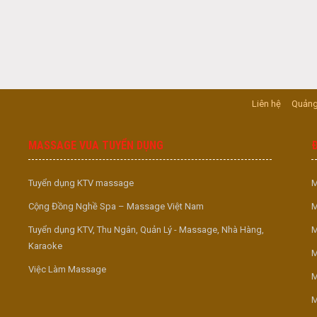
Liên hệ
Quảng
MASSAGE VUA TUYỂN DỤNG
Tuyển dụng KTV massage
M
Cộng Đồng Nghề Spa – Massage Việt Nam
M
Tuyển dụng KTV, Thu Ngân, Quản Lý - Massage, Nhà Hàng,
M
Karaoke
M
Việc Làm Massage
M
M