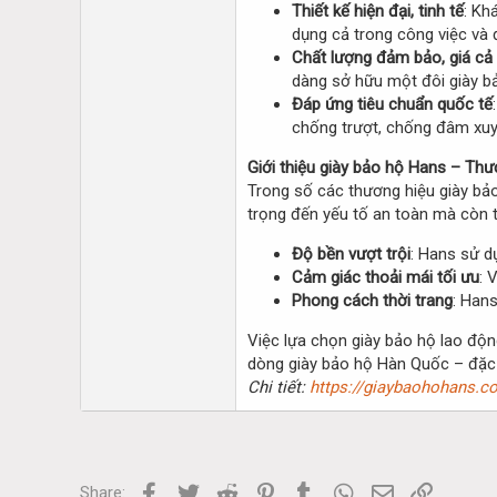
Thiết kế hiện đại, tinh tế
: Kh
dụng cả trong công việc và 
Chất lượng đảm bảo, giá cả 
dàng sở hữu một đôi giày bả
Đáp ứng tiêu chuẩn quốc tế
chống trượt, chống đâm xuy
Giới thiệu giày bảo hộ Hans – Th
Trong số các thương hiệu giày bả
trọng đến yếu tố an toàn mà còn t
Độ bền vượt trội
: Hans sử d
Cảm giác thoải mái tối ưu
: 
Phong cách thời trang
: Han
Việc lựa chọn giày bảo hộ lao động
dòng giày bảo hộ Hàn Quốc – đặc b
Chi tiết:
https://giaybaohohans.co
Facebook
Twitter
Reddit
Pinterest
Tumblr
WhatsApp
Email
Link
Share: