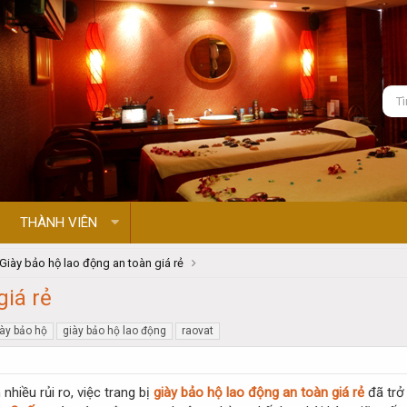
THÀNH VIÊN
Giày bảo hộ lao động an toàn giá rẻ
giá rẻ
iày bảo hộ
giày bảo hộ lao động
raovat
nhiều rủi ro, việc trang bị
giày bảo hộ lao động an toàn giá rẻ
đã trở