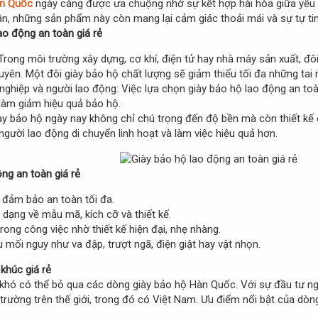
àn Quốc
ngày càng được ưa chuộng nhờ sự kết hợp hài hòa giữa yếu tố
ân, những sản phẩm này còn mang lại cảm giác thoải mái và sự tự tin
ao động an toàn giá rẻ
 Trong môi trường xây dựng, cơ khí, điện tử hay nhà máy sản xuất, đô
uyên. Một đôi giày bảo hộ chất lượng sẽ giảm thiểu tối đa những ta
 nghiệp và người lao động: Việc lựa chọn giày bảo hộ lao động an to
làm giảm hiệu quả bảo hộ.
ày bảo hộ ngày nay không chỉ chú trọng đến độ bền mà còn thiết kế
p người lao động di chuyển linh hoạt và làm việc hiệu quả hơn.
ộng an toàn giá rẻ
đảm bảo an toàn tối đa.
dạng về mẫu mã, kích cỡ và thiết kế.
rong công việc nhờ thiết kế hiện đại, nhẹ nhàng.
 mối nguy như va đập, trượt ngã, điện giật hay vật nhọn.
khúc giá rẻ
khó có thể bỏ qua các dòng giày bảo hộ Hàn Quốc. Với sự đầu tư ngh
 trường trên thế giới, trong đó có Việt Nam. Ưu điểm nổi bật của d