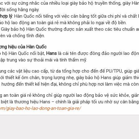
ác với sự cứng nhắc của nhiều loại giày bảo hộ truyền thống, giày H
đời sống hằng ngày.
hợp lý
: Hàn Quốc nổi tiếng với việc cân bằng tốt giữa chi phí và ch
o hộ lao động an toàn giá rẻ mà không phải lo ngại về độ bền.
: Giày bảo hộ Hàn Quốc thường được sản xuất theo các tiêu chuẩn 
ên và chống tĩnh điện.
ương hiệu của Hàn Quốc
o hộ Hàn Quốc nổi bật,
Hans
là cái tên được đông đảo người lao độn
ập trung vào sự thoải mái và tính thẩm mỹ.
ụng các vật liệu cao cấp, từ da tổng hợp cho đến đế PU/TPU, giúp già
Với thiết kế ôm chân, trọng lượng nhẹ, giày bảo hộ Hans giúp giảm thi
s hướng đến thiết kế hiện đại, không chỉ phù hợp nơi làm việc mà c
 an toàn giá rẻ không chỉ giúp người lao động bảo vệ sức khỏe, giảm
iệt là thương hiệu Hans – chính là giải pháp tối ưu nhờ sự cân bằng 
m/giay-bao-ho-lao-dong-an-toan-gia-re/