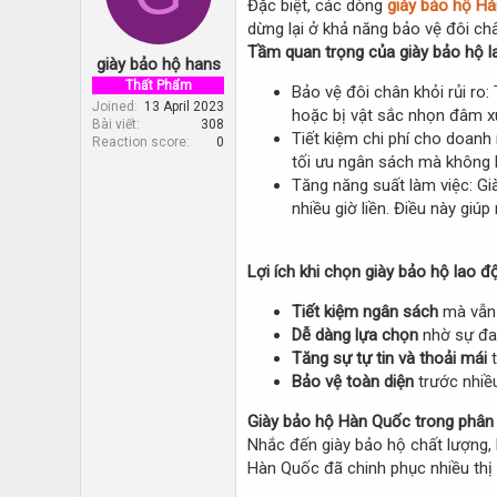
Đặc biệt, các dòng
giày bảo hộ H
d
d
s
a
dừng lại ở khả năng bảo vệ đôi ch
t
t
Tầm quan trọng của giày bảo hộ l
giày bảo hộ hans
a
e
r
Thất Phẩm
Bảo vệ đôi chân khỏi rủi ro:
t
Joined
13 April 2023
hoặc bị vật sắc nhọn đâm x
Bài viết
308
e
Tiết kiệm chi phí cho doanh
Reaction score
0
r
tối ưu ngân sách mà không 
Tăng năng suất làm việc: Gi
nhiều giờ liền. Điều này giú
Lợi ích khi chọn giày bảo hộ lao đ
Tiết kiệm ngân sách
mà vẫn 
Dễ dàng lựa chọn
nhờ sự đa 
Tăng sự tự tin và thoải mái
t
Bảo vệ toàn diện
trước nhiều
Giày bảo hộ Hàn Quốc trong phân 
Nhắc đến giày bảo hộ chất lượng, 
Hàn Quốc đã chinh phục nhiều thị