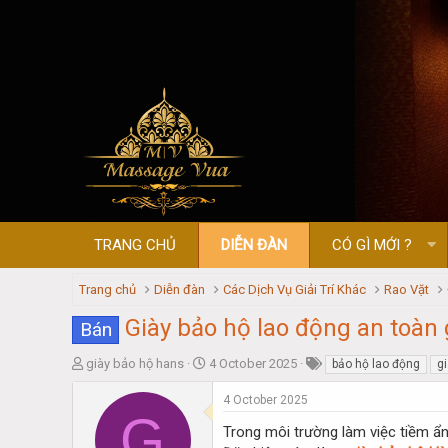
TRANG CHỦ
DIỄN ĐÀN
CÓ GÌ MỚI ?
Trang chủ
Diễn đàn
Các Dịch Vụ Giải Trí Khác
Rao Vặt
Giày bảo hộ lao động an toàn 
Bán
T
S
giày bảo hộ hans
4 October 2025
bảo hộ lao động
g
h
t
r
a
4 October 2025
G
e
r
Trong môi trường làm việc tiềm ẩn 
a
t